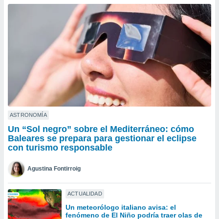
ublicidad y
do en
 mismo.
sultar más
 en nuestra
 Cookies
y
ualquier
ento
 botón
ación de
kies
ASTRONOMÍA
 disponible
Un “Sol negro” sobre el Mediterráneo: cómo
e nuestra
Baleares se prepara para gestionar el eclipse
.
con turismo responsable
IVAMENTE,
Agustina Fontirroig
as
ACTUALIDAD
 a cookies
Un meteorólogo italiano avisa: el
 no aceptar
fenómeno de El Niño podría traer olas de