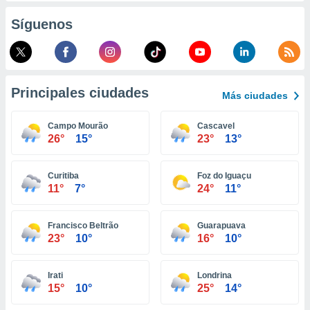
retirar su
Síguenos
ento u
 de datos
er momento
ic en
o en
Principales ciudades
Más ciudades
 Cookies
en
Campo Mourão
Cascavel
eb.
26°
15°
23°
13°
y
socios
Curitiba
Foz do Iguaçu
el
11°
7°
24°
11°
to de
Francisco Beltrão
Guarapuava
23°
10°
16°
10°
la
 en un
 y/o acceder
Irati
Londrina
 de datos
15°
10°
25°
14°
ara
 anuncios