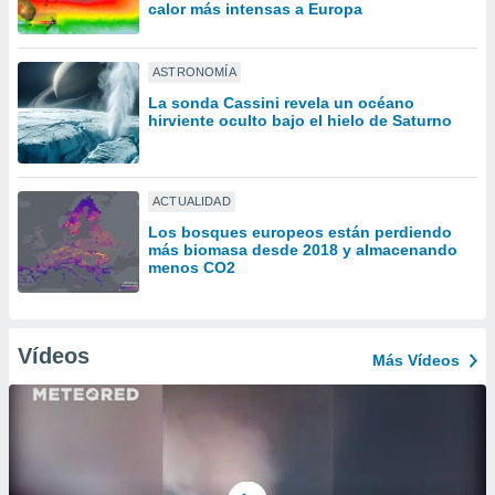
ón de
calor más intensas a Europa
uedes
uestro sitio
ed.com.py.
ASTRONOMÍA
o, te
La sonda Cassini revela un océano
 de que
hirviente oculto bajo el hielo de Saturno
talarán
e sean
para
a
ACTUALIDAD
por el sitio
Los bosques europeos están perdiendo
o se
más biomasa desde 2018 y almacenando
cookies para
menos CO2
nto ni para
licidad o
Vídeos
Más Vídeos
ado, aunque
sualizar
general no
ada. Puedes
 instalación
y acceder a
io web a