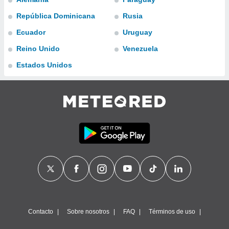
ublicidad y
República Dominicana
Rusia
do en
Ecuador
Uruguay
 mismo.
sultar más
Reino Unido
Venezuela
 en nuestra
 Cookies
y
Estados Unidos
ualquier
ento
 botón
ación de
kies
 disponible
e nuestra
.
IVAMENTE,
as
 a cookies
Contacto
Sobre nosotros
FAQ
Términos de uso
 no aceptar