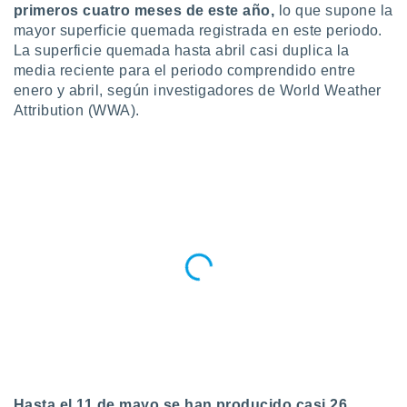
ublicidad y
primeros cuatro meses de este año,
lo que supone la
mayor superficie quemada registrada en este periodo.
do en
La superficie quemada hasta abril casi duplica la
 mismo.
media reciente para el periodo comprendido entre
sultar más
enero y abril, según investigadores de World Weather
 en nuestra
 Cookies
Attribution (WWA).
y
ualquier
ento
 botón
ación de
kies
 disponible
e nuestra
.
IVAMENTE,
as
 a cookies
 no aceptar
Hasta el 11 de mayo se han producido casi 26