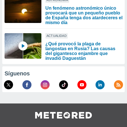
ASTRONOMÍA
Un fenómeno astronómico único
provocará que un pequeño pueblo
de España tenga dos atardeceres el
mismo día
ACTUALIDAD
¿Qué provocó la plaga de
langostas en Rusia? Las causas
del gigantesco enjambre que
invadió Daguestán
Síguenos