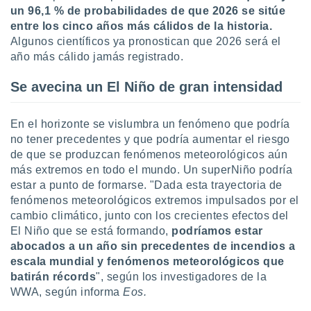
ar perfiles
un 96,1 % de probabilidades de que 2026 se sitúe
idad
entre los cinco años más cálidos de la historia.
a, utilizar
Algunos científicos ya pronostican que 2026 será el
a
año más cálido jamás registrado.
 la
Se avecina un El Niño de gran intensidad
da, crear un
personalizar
o, uso de
En el horizonte se vislumbra un fenómeno que podría
a la
no tener precedentes y que podría aumentar el riesgo
e contenido
do, medir el
de que se produzcan fenómenos meteorológicos aún
 de la
más extremos en todo el mundo. Un superNiño podría
medir el
estar a punto de formarse. "Dada esta trayectoria de
 del
fenómenos meteorológicos extremos impulsados por el
 comprender
cambio climático, junto con los crecientes efectos del
 través de
El Niño que se está formando,
podríamos estar
s o a través
abocados a un año sin precedentes de incendios a
nación de
edentes de
escala mundial y fenómenos meteorológicos que
fuentes,
batirán récords
", según los investigadores de la
y mejora de
WWA, según informa
Eos.
os, uso de