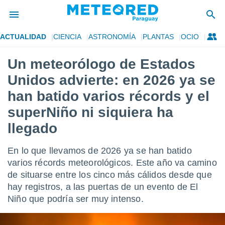
ACTUALIDAD
CIENCIA
ASTRONOMÍA
PLANTAS
OCIO
privacidad
Un meteorólogo de Estados
o de
om.py
Unidos advierte: en 2026 ya se
com.py) ha
ado por
han batido varios récords y el
es para
superNiño ni siquiera ha
ue la
 que se
llegado
e calidad.
eder a este
ediante las
En lo que llevamos de 2026 ya se han batido
opciones:
varios récords meteorológicos. Este año va camino
de situarse entre los cinco más cálidos desde que
ookies y
e forma
hay registros, a las puertas de un evento de El
Niño que podría ser muy intenso.
d digital
ada, basada