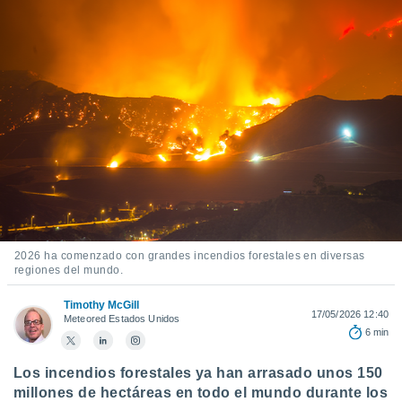
mación
ediante
ecnologías
nos permite
estra
ara seguir
e contenido
ACEPTAR
stándares
Y
sin coste.
CONTINUAR
 botón
continuar",
CONFIGURACIÓN
der a la
ndo la
 de todas
, ya sean
2026 ha comenzado con grandes incendios forestales en diversas
regiones del mundo.
de nuestros
 nos
Timothy McGill
17/05/2026 12:40
Meteored Estados Unidos
 y análisis
6 min
tamiento en
b, así como
Los incendios forestales ya han arrasado unos 150
un perfil
para
millones de hectáreas en todo el mundo durante los