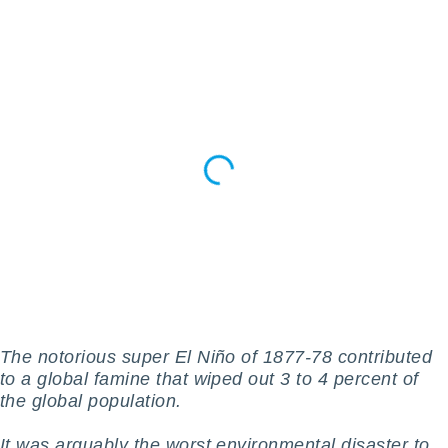
ados con el
 seleccionar
o.
calización
precisa e
ión mediante
, publicidad
dos,
 publicidad
,
ón de
 desarrollo
s.
tros 1199
ios
The notorious super El Niño of 1877-78 contributed
to a global famine that wiped out 3 to 4 percent of
the global population.
It was arguably the worst environmental disaster to