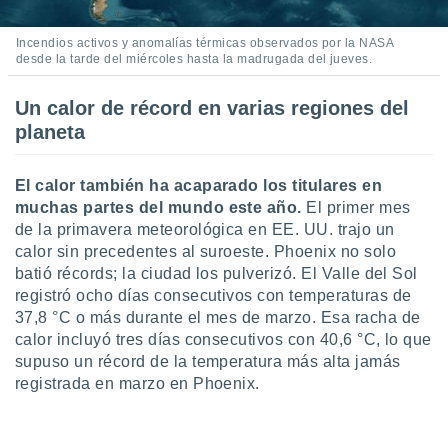
ste abono
 botón
Incendios activos y anomalías térmicas observados por la NASA
.
desde la tarde del miércoles hasta la madrugada del jueves.
nto,
Un calor de récord en varias regiones del
planeta
cios
kies,
ores únicos
El calor también ha acaparado los titulares en
as similares
muchas partes del mundo este año.
El primer mes
nar,
de la primavera meteorológica en EE. UU. trajo un
rocesar
calor sin precedentes al suroeste. Phoenix no solo
onales como
 este sitio
batió récords; la ciudad los pulverizó. El Valle del Sol
recciones IP
registró ocho días consecutivos con temperaturas de
ficadores de
37,8 °C o más durante el mes de marzo. Esa racha de
 posible
calor incluyó tres días consecutivos con 40,6 °C, lo que
s
supuso un récord de la temperatura más alta jamás
 traten tus
registrada en marzo en Phoenix.
nales en
 interés
go a lo que
nerte. Para