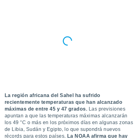
retirar su
ento u
 de datos
er momento
ic en
o en
 Cookies
en
eb.
y
socios
el
to de
La región africana del Sahel ha sufrido
recientemente temperaturas que han alcanzado
la
máximas de entre 45 y 47 grados.
Las previsiones
 en un
apuntan a que las temperaturas máximas alcanzarán
 y/o acceder
los 49 °C o más en los próximos días en algunas zonas
 de datos
de Libia, Sudán y Egipto, lo que supondrá nuevos
ara
récords para estos países.
La NOAA afirma que hay
 anuncios