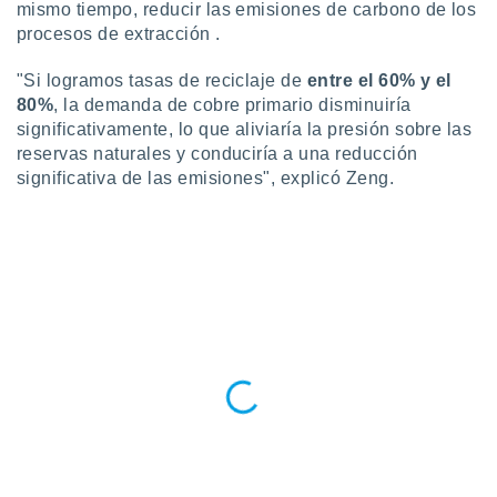
ados con el
mismo tiempo, reducir las emisiones de carbono de los
 seleccionar
procesos de extracción .
o.
calización
"Si logramos tasas de reciclaje de
entre el 60% y el
precisa e
80%
, la demanda de cobre primario disminuiría
ión mediante
significativamente, lo que aliviaría la presión sobre las
reservas naturales y conduciría a una reducción
, publicidad
significativa de las emisiones", explicó Zeng.
dos,
 publicidad
,
ón de
 desarrollo
s.
tros 1199
ios