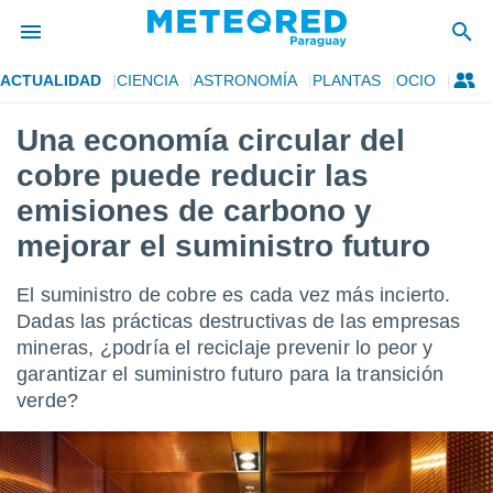
ACTUALIDAD
CIENCIA
ASTRONOMÍA
PLANTAS
OCIO
privacidad
Una economía circular del
o de
om.py
cobre puede reducir las
com.py) ha
ado por
emisiones de carbono y
es para
mejorar el suministro futuro
ue la
 que se
e calidad.
El suministro de cobre es cada vez más incierto.
eder a este
Dadas las prácticas destructivas de las empresas
ediante las
opciones:
mineras, ¿podría el reciclaje prevenir lo peor y
garantizar el suministro futuro para la transición
ookies y
verde?
e forma
d digital
ada, basada