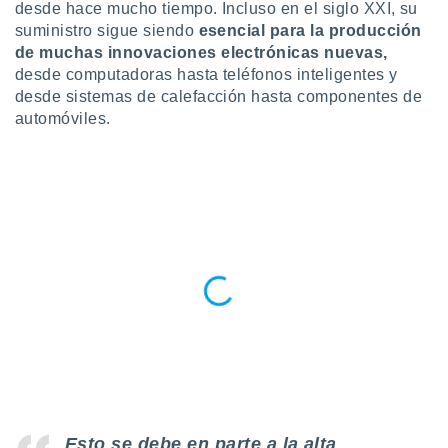
ublicidad y
desde hace mucho tiempo. Incluso en el siglo XXI, su
suministro sigue siendo
esencial
para la producción
do en
de muchas innovaciones electrónicas nuevas,
 mismo.
desde computadoras hasta teléfonos inteligentes y
sultar más
desde sistemas de calefacción hasta componentes de
 en nuestra
automóviles.
 Cookies
y
ualquier
ento
 botón
ación de
kies
 disponible
e nuestra
.
IVAMENTE,
as
 a cookies
 no aceptar
Esto se debe en parte a la alta