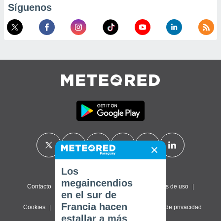
Síguenos
Los
megaincendios
Contacto
Sobre nosotros
FAQ
Términos de uso
en el sur de
Francia hacen
Cookies
Política de privacidad
Configuración de privacidad
estallar a más