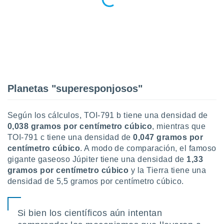
ar perfiles
idad
a, utilizar
a
 la
da, crear un
personalizar
o, uso de
Planetas "superesponjosos"
a la
e contenido
do, medir el
Según los cálculos, TOI-791 b tiene una densidad de
 de la
0,038
gramos por centímetro cúbico
, mientras que
medir el
TOI-791 c tiene una densidad de
0,047 gramos por
 del
centímetro cúbico
. A modo de comparación, el famoso
 comprender
 través de
gigante gaseoso Júpiter tiene una densidad de
1,33
s o a través
gramos por centímetro cúbico
y la Tierra tiene una
nación de
densidad de 5,5 gramos por centímetro cúbico.
edentes de
fuentes,
y mejora de
Si bien los científicos aún intentan
os, uso de