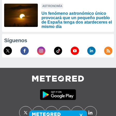
ASTRONOMÍA
Un fenómeno astronómico único
provocará que un pequeño pueblo
de España tenga dos atardeceres el
mismo día
Síguenos