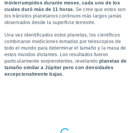
ininterrumpidos durante meses, cada uno de los
retirar su
cuales duró más de 11 horas.
Se cree que estos son
ento u
los tránsitos planetarios continuos más largos jamás
 de datos
observados desde la superficie terrestre.
er momento
ic en
Una vez identificados estos planetas, los científicos
o en
combinaron mediciones tomadas por telescopios de
todo el mundo para determinar el tamaño y la masa de
 Cookies
en
estos mundos distantes. Los resultados fueron
eb.
particularmente sorprendentes, revelando
planetas de
y
tamaño similar a Júpiter pero con densidades
socios
excepcionalmente bajas.
el
to de
la
 en un
 y/o acceder
 de datos
ara
 anuncios