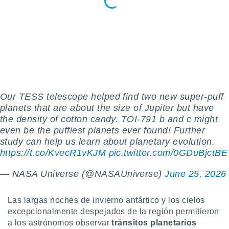
ste abono
 botón
.
nto,
cios
kies,
ores únicos
Our TESS telescope helped find two new super-puff
as similares
planets that are about the size of Jupiter but have
nar,
the density of cotton candy. TOI-791 b and c might
rocesar
even be the puffiest planets ever found! Further
onales como
 este sitio
study can help us learn about planetary evolution.
recciones IP
https://t.co/KvecR1vKJM
pic.twitter.com/0GDuBjctBE
ficadores de
 posible
— NASA Universe (@NASAUniverse)
June 25, 2026
s
 traten tus
nales en
Las largas noches de invierno antártico y los cielos
 interés
excepcionalmente despejados de la región permitieron
go a lo que
a los astrónomos observar
tránsitos planetarios
nerte. Para