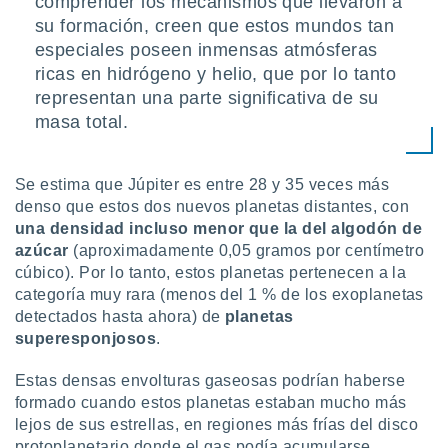
comprender los mecanismos que llevaron a
ados con el
 seleccionar
su formación, creen que estos mundos tan
o.
especiales poseen inmensas atmósferas
calización
ricas en hidrógeno y helio, que por lo tanto
precisa e
representan una parte significativa de su
ión mediante
masa total.
, publicidad
Se estima que Júpiter es entre 28 y 35 veces más
dos,
 publicidad
denso que estos dos nuevos planetas distantes, con
,
una densidad incluso menor que la del algodón de
ón de
azúcar
(aproximadamente 0,05 gramos por centímetro
 desarrollo
cúbico). Por lo tanto, estos planetas pertenecen a la
s.
categoría muy rara (menos del 1 % de los exoplanetas
tros 1199
detectados hasta ahora) de
planetas
ios
superesponjosos
.
Estas densas envolturas gaseosas podrían haberse
formado cuando estos planetas estaban mucho más
lejos de sus estrellas, en regiones más frías del disco
protoplanetario donde el gas podía acumularse