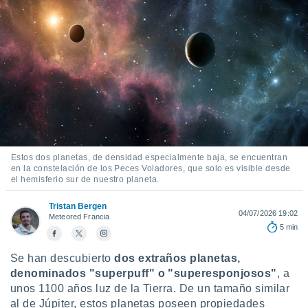
mación
ediante
ecnologías
nos permite
estra
ara seguir
e contenido
ACEPTAR
stándares
Y
sin coste.
CONTINUAR
 botón
continuar",
CONFIGURACIÓN
der a la
Estos dos planetas, de densidad especialmente baja, se encuentran
ndo la
en la constelación de los Peces Voladores, que solo es visible desde
el hemisferio sur de nuestro planeta.
 de todas
, ya sean
Tristan Bergen
de nuestros
04/07/2026 19:02
Meteored Francia
 nos
5 min
 y análisis
Se han descubierto
dos extraños planetas,
tamiento en
denominados "superpuff" o "superesponjosos"
, a
b, así como
un perfil
unos 1100 años luz de la Tierra. De un tamaño similar
para
al de Júpiter, estos planetas poseen propiedades