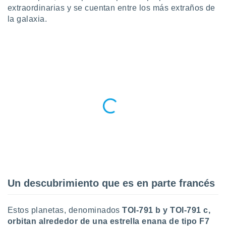
ublicidad y
extraordinarias y se cuentan entre los más extraños de
la galaxia.
do en
 mismo.
sultar más
 en nuestra
 Cookies
y
ualquier
ento
 botón
ación de
kies
 disponible
e nuestra
.
IVAMENTE,
Un descubrimiento que es en parte francés
as
 a cookies
Estos planetas, denominados
TOI-791 b y TOI-791 c
,
 no aceptar
orbitan alrededor de una estrella enana de tipo F7