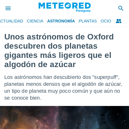
ACTUALIDAD
CIENCIA
ASTRONOMÍA
PLANTAS
OCIO
privacidad
Unos astrónomos de Oxford
o de
om.py
descubren dos planetas
com.py) ha
ado por
gigantes más ligeros que el
es para
algodón de azúcar
ue la
 que se
e calidad.
Los astrónomos han descubierto dos "superpuff",
eder a este
planetas menos densos que el algodón de azúcar,
ediante las
opciones:
un tipo de planeta muy poco común y que aún no
se conoce bien.
ookies y
e forma
d digital
ada, basada