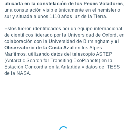
ón de
ubicada en la constelación de los
Peces Voladores
,
uedes
una constelación visible únicamente en el hemisferio
uestro sitio
sur y situada a unos 1110 años luz de la Tierra.
ed.com.py.
o, te
Estos fueron identificados por un equipo internacional
 de que
talarán
de científicos liderado por la Universidad de Oxford, en
e sean
colaboración con la Universidad de Birmingham y
el
para
Observatorio de la Costa Azul
en los Alpes
a
Marítimos, utilizando datos del telescopio ASTEP
por el sitio
(Antarctic Search for Transiting ExoPlanets) en la
o se
Estación Concordia en la Antártida y datos del TESS
cookies para
de la NASA.
nto ni para
licidad o
ado, aunque
sualizar
general no
ada. Puedes
 instalación
y acceder a
io web a