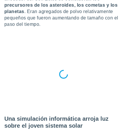
ublicidad y
precursores de los asteroides, los cometas y los
planetas
. Eran agregados de polvo relativamente
do en
pequeños que fueron aumentando de tamaño con el
 mismo.
sultar más
paso del tiempo.
 en nuestra
 Cookies
y
ualquier
ento
 botón
ación de
kies
 disponible
e nuestra
.
IVAMENTE,
as
Una simulación informática arroja luz
 a cookies
sobre el joven sistema solar
 no aceptar