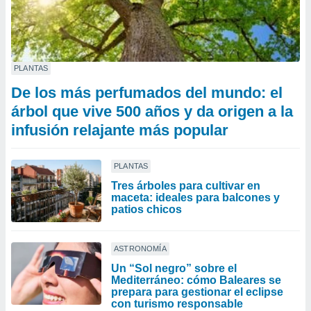
PLANTAS
De los más perfumados del mundo: el
árbol que vive 500 años y da origen a la
infusión relajante más popular
PLANTAS
Tres árboles para cultivar en
maceta: ideales para balcones y
patios chicos
ASTRONOMÍA
Un “Sol negro” sobre el
Mediterráneo: cómo Baleares se
prepara para gestionar el eclipse
con turismo responsable