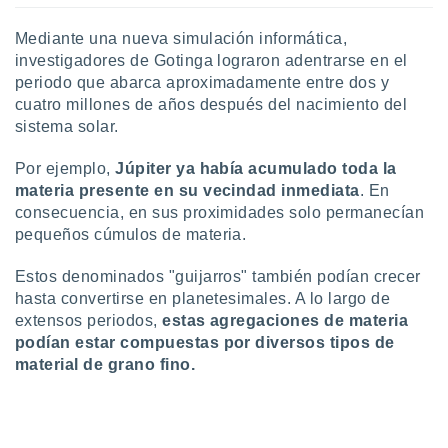
ón de
uedes
Mediante una nueva simulación informática,
uestro sitio
investigadores de Gotinga lograron adentrarse en el
ed.com.py.
o, te
periodo que abarca aproximadamente entre dos y
 de que
cuatro millones de años después del nacimiento del
talarán
sistema solar.
e sean
para
Por ejemplo,
Júpiter ya había acumulado toda la
a
materia presente en su vecindad inmediata
. En
por el sitio
consecuencia, en sus proximidades solo permanecían
o se
cookies para
pequeños cúmulos de materia.
nto ni para
Estos denominados "guijarros" también podían crecer
licidad o
hasta convertirse en planetesimales. A lo largo de
extensos periodos,
estas agregaciones de materia
ado, aunque
podían estar compuestas por diversos tipos de
sualizar
material de grano fino.
general no
ada. Puedes
 instalación
y acceder a
io web a