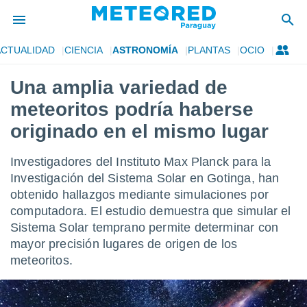
ACTUALIDAD
CIENCIA
ASTRONOMÍA
PLANTAS
OCIO
privacidad
Una amplia variedad de
o de
om.py
meteoritos podría haberse
com.py) ha
ado por
originado en el mismo lugar
es para
ue la
Investigadores del Instituto Max Planck para la
 que se
e calidad.
Investigación del Sistema Solar en Gotinga, han
eder a este
obtenido hallazgos mediante simulaciones por
ediante las
computadora. El estudio demuestra que simular el
opciones:
Sistema Solar temprano permite determinar con
ookies y
mayor precisión lugares de origen de los
e forma
meteoritos.
d digital
ada, basada