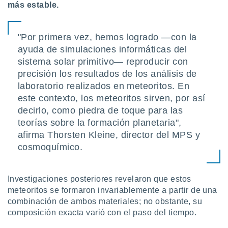
más estable.
retirar su
ento u
"Por primera vez, hemos logrado —con la
 de datos
er momento
ayuda de simulaciones informáticas del
ic en
sistema solar primitivo— reproducir con
o en
precisión los resultados de los análisis de
 Cookies
laboratorio realizados en meteoritos. En
en
eb.
este contexto, los meteoritos sirven, por así
decirlo, como piedra de toque para las
y
teorías sobre la formación planetaria",
socios
el
afirma Thorsten Kleine, director del MPS y
cosmoquímico.
to de
la
Investigaciones posteriores revelaron que estos
 en un
meteoritos se formaron invariablemente a partir de una
 y/o acceder
combinación de ambos materiales; no obstante, su
 de datos
composición exacta varió con el paso del tiempo.
ara
 anuncios