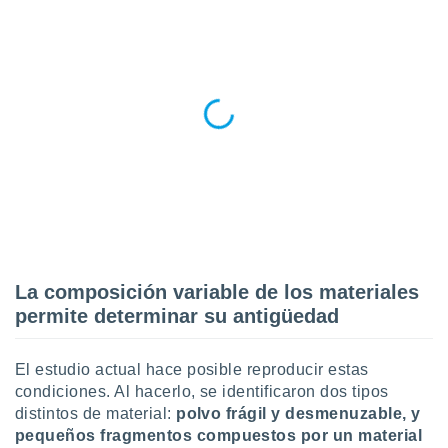
ste abono
 botón
.
nto,
cios
kies,
ores únicos
as similares
nar,
rocesar
onales como
 este sitio
La composición variable de los materiales
recciones IP
ficadores de
permite determinar su antigüedad
 posible
s
 traten tus
El estudio actual hace posible reproducir estas
nales en
condiciones. Al hacerlo, se identificaron dos tipos
 interés
distintos de material:
polvo frágil y desmenuzable, y
go a lo que
pequeños fragmentos compuestos por un material
nerte. Para