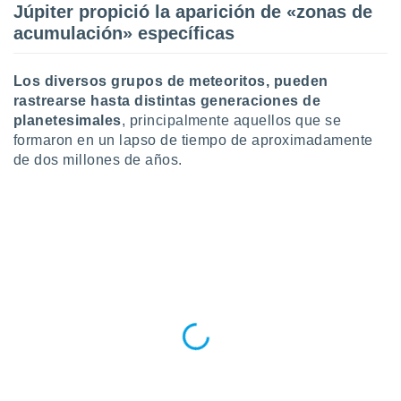
Júpiter propició la aparición de «zonas de
ar perfiles
idad
acumulación» específicas
a, utilizar
a
 la
Los diversos grupos de meteoritos, pueden
rastrearse hasta distintas generaciones de
da, crear un
planetesimales
, principalmente aquellos que se
personalizar
formaron en un lapso de tiempo de aproximadamente
o, uso de
de dos millones de años.
a la
e contenido
do, medir el
 de la
medir el
 del
 comprender
 través de
s o a través
nación de
edentes de
fuentes,
y mejora de
os, uso de