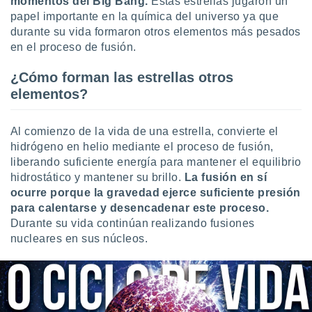
momentos del Big Bang.
Estas estrellas jugaron un
ar perfiles
papel importante en la química del universo ya que
idad
durante su vida formaron otros elementos más pesados
a, utilizar
en el proceso de fusión.
a
 la
¿Cómo forman las estrellas otros
da, crear un
elementos?
personalizar
o, uso de
a la
Al comienzo de la vida de una estrella, convierte el
e contenido
hidrógeno en helio mediante el proceso de fusión,
do, medir el
liberando suficiente energía para mantener el equilibrio
 de la
hidrostático y mantener su brillo.
La fusión en sí
medir el
ocurre porque la gravedad ejerce suficiente presión
 del
 comprender
para calentarse y desencadenar este proceso.
 través de
Durante su vida continúan realizando fusiones
s o a través
nucleares en sus núcleos.
nación de
edentes de
fuentes,
y mejora de
os, uso de