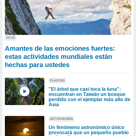
OCIO
Amantes de las emociones fuertes:
estas actividades mundiales están
hechas para ustedes
PLANTAS
"El árbol que casi toca la luna":
encuentran en Taiwán un bosque
perdido con el ejemplar más alto de
Asia
ASTRONOMÍA
Un fenómeno astronómico único
provocará que un pequeño pueblo