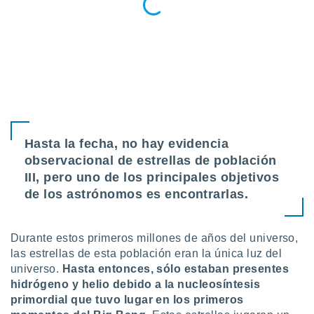
retirar su
ento u
 de datos
er momento
ic en
o en
 Cookies
en
eb.
Hasta la fecha, no hay evidencia
y
observacional de estrellas de población
socios
III, pero uno de los principales objetivos
el
de los astrónomos es encontrarlas.
to de
Durante estos primeros millones de años del universo,
la
las estrellas de esta población eran la única luz del
 en un
universo.
Hasta entonces, sólo estaban presentes
 y/o acceder
 de datos
hidrógeno y helio debido a la nucleosíntesis
ara
primordial que tuvo lugar en los primeros
 anuncios