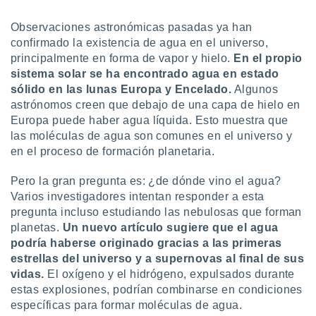
ón de
uedes
Observaciones astronómicas pasadas ya han
uestro sitio
confirmado la existencia de agua en el universo,
ed.com.py.
o, te
principalmente en forma de vapor y hielo.
En el propio
 de que
sistema solar se ha encontrado agua en estado
talarán
sólido en las lunas Europa y Encelado.
Algunos
e sean
astrónomos creen que debajo de una capa de hielo en
para
Europa puede haber agua líquida. Esto muestra que
a
las moléculas de agua son comunes en el universo y
por el sitio
en el proceso de formación planetaria.
o se
cookies para
Pero la gran pregunta es: ¿de dónde vino el agua?
nto ni para
Varios investigadores intentan responder a esta
licidad o
pregunta incluso estudiando las nebulosas que forman
planetas.
Un nuevo artículo sugiere que el agua
ado, aunque
podría haberse originado gracias a las primeras
sualizar
estrellas del universo y a supernovas al final de sus
general no
ada. Puedes
vidas.
El oxígeno y el hidrógeno, expulsados durante
 instalación
estas explosiones, podrían combinarse en condiciones
y acceder a
específicas para formar moléculas de agua.
io web a