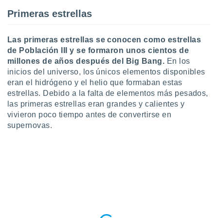
ste abono
Primeras estrellas
 botón
.
Las primeras estrellas se conocen como estrellas
nto,
de Población III y se formaron unos cientos de
millones de años después del Big Bang.
En los
cios
inicios del universo, los únicos elementos disponibles
kies,
eran el hidrógeno y el helio que formaban estas
ores únicos
estrellas. Debido a la falta de elementos más pesados,
as similares
las primeras estrellas eran grandes y calientes y
nar,
rocesar
vivieron poco tiempo antes de convertirse en
onales como
supernovas.
 este sitio
recciones IP
ficadores de
 posible
s
 traten tus
nales en
 interés
go a lo que
nerte. Para