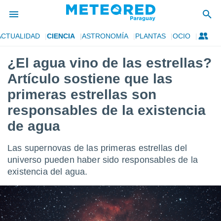
ACTUALIDAD
CIENCIA
ASTRONOMÍA
PLANTAS
OCIO
privacidad
¿El agua vino de las estrellas?
o de
om.py
Artículo sostiene que las
com.py) ha
ado por
primeras estrellas son
es para
responsables de la existencia
ue la
 que se
de agua
e calidad.
eder a este
ediante las
Las supernovas de las primeras estrellas del
opciones:
universo pueden haber sido responsables de la
existencia del agua.
ookies y
e forma
d digital
ada, basada