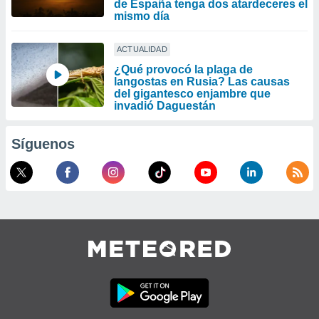
de España tenga dos atardeceres el
mismo día
ACTUALIDAD
¿Qué provocó la plaga de
langostas en Rusia? Las causas
del gigantesco enjambre que
invadió Daguestán
Síguenos