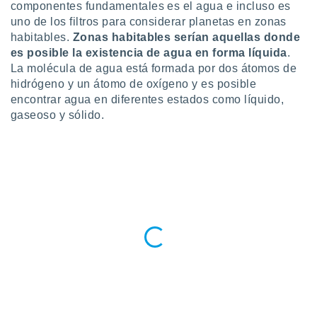
ublicidad y
componentes fundamentales es el agua e incluso es
uno de los filtros para considerar planetas en zonas
do en
habitables.
Zonas habitables serían aquellas donde
 mismo.
es posible la existencia de agua en forma líquida
.
sultar más
La molécula de agua está formada por dos átomos de
 en nuestra
hidrógeno y un átomo de oxígeno y es posible
 Cookies
y
ualquier
encontrar agua en diferentes estados como líquido,
gaseoso y sólido.
ento
 botón
ación de
kies
 disponible
e nuestra
.
IVAMENTE,
as
 a cookies
 no aceptar