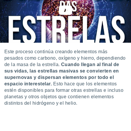
ados con el
 seleccionar
o.
calización
precisa e
ión mediante
, publicidad
Este proceso continúa creando elementos más
dos,
pesados como carbono, oxígeno y hierro, dependiendo
 publicidad
de la masa de la estrella.
Cuando llegan al final de
,
ón de
sus vidas, las estrellas masivas se convierten en
 desarrollo
supernovas y dispersan elementos por todo el
s.
espacio interestelar.
Esto hace que los elementos
estén disponibles para formar otras estrellas e incluso
tros 1199
planetas y otros objetos que contienen elementos
ios
distintos del hidrógeno y el helio.