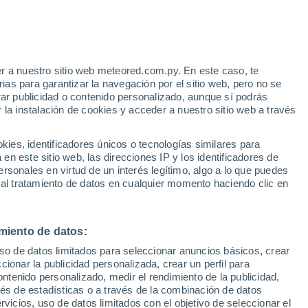
n la Estación Espacial Internacional
n precedentes la composición mineral de
ente las estimaciones sobre el impacto del
r a nuestro sitio web meteored.com.py. En este caso, te
as para garantizar la navegación por el sitio web, pero no se
rar publicidad o contenido personalizado, aunque sí podrás
 la instalación de cookies y acceder a nuestro sitio web a través
es, identificadores únicos o tecnologías similares para
n este sitio web, las direcciones IP y los identificadores de
rsonales en virtud de un interés legítimo, algo a lo que puedes
 al tratamiento de datos en cualquier momento haciendo clic en
miento de datos:
uso de datos limitados para seleccionar anuncios básicos, crear
ccionar la publicidad personalizada, crear un perfil para
ontenido personalizado, medir el rendimiento de la publicidad,
vés de estadísticas o a través de la combinación de datos
rvicios, uso de datos limitados con el objetivo de seleccionar el