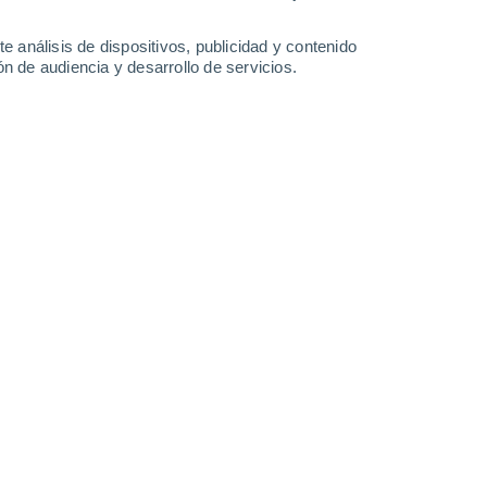
e análisis de dispositivos, publicidad y contenido
n de audiencia y desarrollo de servicios.
lvo mineral también interviene en procesos tan diversos como la
e y la formación de nubes.
6/2026 23:49
7 min
 polvo mineral que se eleva desde regiones
 y partes de Asia
es uno de los
atmósfera terrestre
.