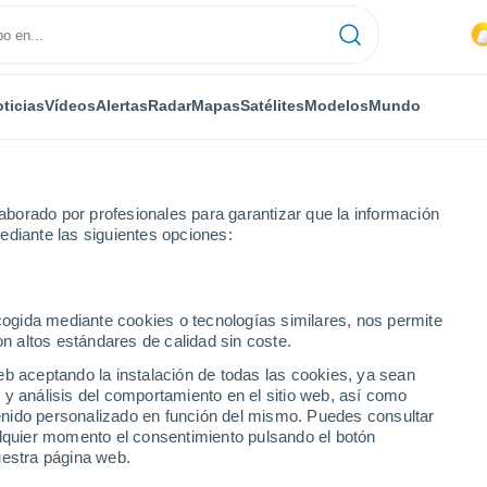
ticias
Vídeos
Alertas
Radar
Mapas
Satélites
Modelos
Mundo
NTAS
OCIO
borado por profesionales para garantizar que la información
ediante las siguientes opciones:
ecogida mediante cookies o tecnologías similares, nos permite
on altos estándares de calidad sin coste.
mo el polvo del desierto está alterando el clima del planeta
eb aceptando la instalación de todas las cookies, ya sean
 y análisis del comportamiento en el sitio web, así como
ntenido personalizado en función del mismo. Puedes consultar
 cómo el polvo del
alquier momento el consentimiento pulsando el botón
uestra página web.
 el clima del planeta