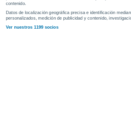
contenido.
Datos de localización geográfica precisa e identificación mediant
personalizados, medición de publicidad y contenido, investigació
Ver nuestros 1199 socios
Más allá de su influencia sobre la radiación solar, el po
fertilización de los océanos, el oscurecimiento de la niev
Christian Garavaglia
07/0
Meteored Argentina
Aunque suele pasar desapercibido, el
áridas como el Sahara, Oriente Medio
componentes más abundantes de la 