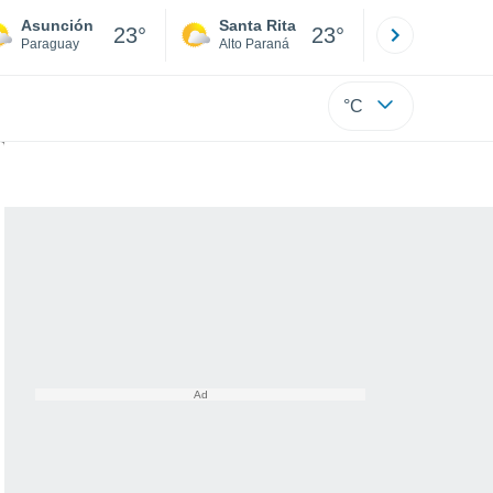
Asunción
Santa Rita
Ciudad 
23°
23°
Paraguay
Alto Paraná
Alto Paraná
°C