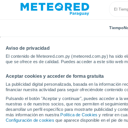
Tiempo
No
TODAS
ACTUALIDAD
CIENCIA
ASTRONOMÍA
PLA
Aviso de privacidad
El contenido de Meteored.com.py (meteored.com.py) ha sido ela
que se ofrece es de calidad. Puedes acceder a este sitio web m
Aceptar cookies y acceder de forma gratuita
La publicidad digital personalizada, basada en la información r
financiar nuestra actividad para seguir ofreciéndote contenido c
Inicio
Noticias
Ciencia
Más allá de la calima: có
Pulsando el botón "Aceptar y continuar", puedes acceder a la w
nuestras o de nuestros socios, que nos permiten el seguimiento
desarrollar un perfil específico para mostrarte publicidad y co
Más allá de la calima:
más información en nuestra
Política de Cookies
y retirar en cu
Configuración de cookies
que aparece disponible en el pie de n
desierto está alterando