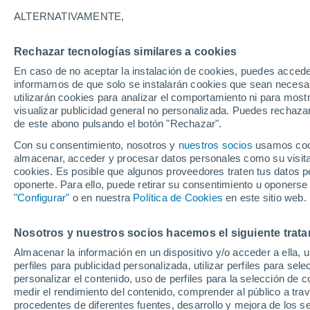
ALTERNATIVAMENTE,
Un instrumento de la NASA instalado e
permitió conocer con una precisión si
Rechazar tecnologías similares a cookies
los desiertos y mejorar significativam
En caso de no aceptar la instalación de cookies, puedes accede
polvo atmosférico en el clima global.
informamos de que solo se instalarán cookies que sean necesari
utilizarán cookies para analizar el comportamiento ni para most
visualizar publicidad general no personalizada. Puedes rechazar
de este abono pulsando el botón "Rechazar".
Con su consentimiento, nosotros y
nuestros socios
usamos cooki
almacenar, acceder y procesar datos personales como su visita e
cookies. Es posible que algunos proveedores traten tus datos pe
oponerte. Para ello, puede retirar su consentimiento u oponerse
"Configurar"
o en nuestra
Política de Cookies
en este sitio web.
Nosotros y nuestros socios hacemos el siguiente trata
Almacenar la información en un dispositivo y/o acceder a ella, 
perfiles para publicidad personalizada, utilizar perfiles para sele
personalizar el contenido, uso de perfiles para la selección de c
medir el rendimiento del contenido, comprender al público a tra
procedentes de diferentes fuentes, desarrollo y mejora de los se