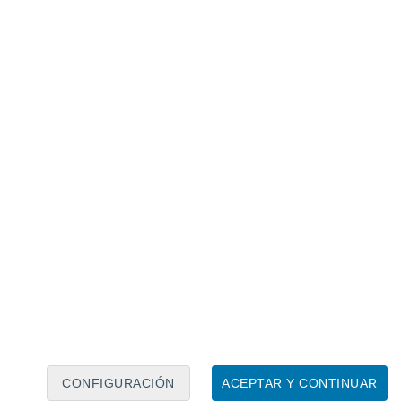
dos de hierro presentes en el polvo
ificultades para calcular su efecto
a concentración de estos minerales podían
aciones sobre cuánto calor absorbía o
stigadores incorporaron los datos
s independientes
del sistema terrestre
CONFIGURACIÓN
ACEPTAR Y CONTINUAR