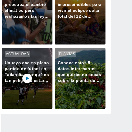
preocupa el cambio
imprescindibles para
climático pero
vivir el eclipse solar
rechazamos las leyes
total del 12 de
para frenarlo: la
agosto en España
respuesta de la
ciencia
ACTUALIDAD
PLANTAS
Un rayo cae en pleno
Conoce estos 5
partido de fútbol en
datos interesantes
Tailandia: por qué es
que quizás no sepas
tan peligroso estar a
sobre la planta del
la intemperie durante
café
una tormenta