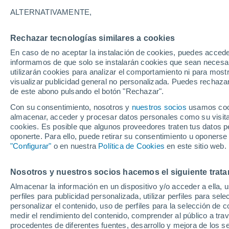
ALTERNATIVAMENTE,
A lo largo del siglo XIX comenzaron a 
experimentos meteorológicos, e inclu
Rechazar tecnologías similares a cookies
declive comenzó hace unos 100 años.
En caso de no aceptar la instalación de cookies, puedes accede
informamos de que solo se instalarán cookies que sean necesari
utilizarán cookies para analizar el comportamiento ni para most
visualizar publicidad general no personalizada. Puedes rechazar
de este abono pulsando el botón "Rechazar".
Con su consentimiento, nosotros y
nuestros socios
usamos cooki
almacenar, acceder y procesar datos personales como su visita e
cookies. Es posible que algunos proveedores traten tus datos pe
oponerte. Para ello, puede retirar su consentimiento u oponerse
"Configurar"
o en nuestra
Política de Cookies
en este sitio web.
Nosotros y nuestros socios hacemos el siguiente trata
Almacenar la información en un dispositivo y/o acceder a ella, 
perfiles para publicidad personalizada, utilizar perfiles para sele
personalizar el contenido, uso de perfiles para la selección de c
medir el rendimiento del contenido, comprender al público a tra
procedentes de diferentes fuentes, desarrollo y mejora de los se