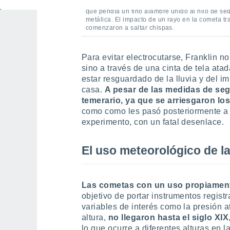
En medio de una tormenta y acompañado de un 
que pendía un fino alambre unido al hilo de sed
metálica. El impacto de un rayo en la cometa tra
comenzaron a saltar chispas.
Para evitar electrocutarse, Franklin n
sino a través de una cinta de tela ata
estar resguardado de la lluvia y del i
casa.
A pesar de las medidas de seg
temerario, ya que se arriesgaron lo
como como les pasó posteriormente a 
experimento, con un fatal desenlace.
El uso meteorológico de l
Las cometas con un uso propiamen
objetivo de portar instrumentos regist
variables de interés como la presión a
altura,
no llegaron hasta el siglo XIX
lo que ocurre a diferentes alturas en l