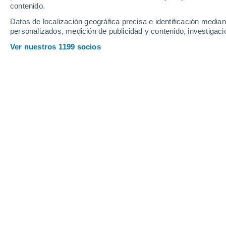
contenido.
Datos de localización geográfica precisa e identificación mediant
personalizados, medición de publicidad y contenido, investigació
Ver nuestros 1199 socios
Toma de datos con una cometa meteorológica junto a una
Crédito: © NOAA
José Miguel Viñas
Meteored España
El origen de las cometas es inciert
China, hace aproximadamente 2.500
por otros lugares de Asia, antes de lle
como las invasiones mongolas, las rut
de Buena Esperanza, y los intercambi