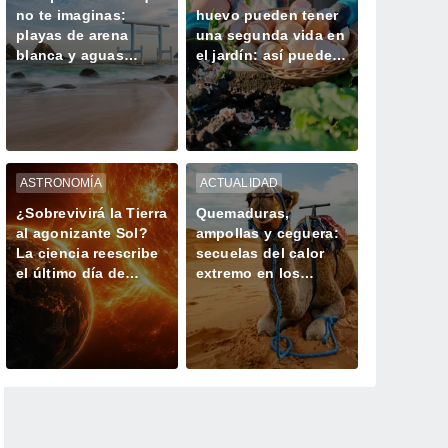
no te imaginas:
huevo pueden tener
playas de arena
una segunda vida en
blanca y aguas
el jardín: así puedes
turquesas dignas del
utilizarlas
Caribe
correctamente con
tus plantas
ASTRONOMÍA
ACTUALIDAD
¿Sobrevivirá la Tierra
Quemaduras,
al agonizante Sol?
ampollas y ceguera:
La ciencia reescribe
secuelas del calor
el último día de
extremo en los
nuestro planeta
camellos, los
animales más
resistentes del
desierto