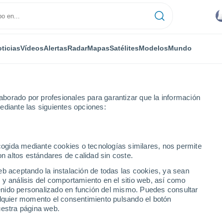
ticias
Vídeos
Alertas
Radar
Mapas
Satélites
Modelos
Mundo
NTAS
OCIO
borado por profesionales para garantizar que la información
ediante las siguientes opciones:
ecogida mediante cookies o tecnologías similares, nos permite
on altos estándares de calidad sin coste.
metas meteorológicas, ¿por qué y cuándo dejaron de usarse?
eb aceptando la instalación de todas las cookies, ya sean
 y análisis del comportamiento en el sitio web, así como
ntenido personalizado en función del mismo. Puedes consultar
cometas meteorológicas,
alquier momento el consentimiento pulsando el botón
uestra página web.
jaron de usarse?