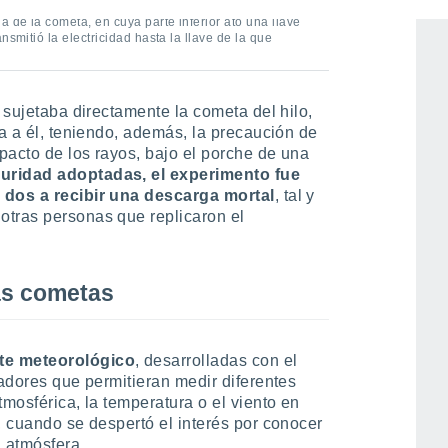
ayudante, soltó una cometa de armazón metálico del
a de la cometa, en cuya parte inferior ató una llave
nsmitió la electricidad hasta la llave de la que
o sujetaba directamente la cometa del hilo,
da a él, teniendo, además, la precaución de
mpacto de los rayos, bajo el porche de una
uridad adoptadas, el experimento fue
s dos a recibir una descarga mortal
, tal y
otras personas que replicaron el
as cometas
te meteorológico
, desarrolladas con el
radores que permitieran medir diferentes
tmosférica, la temperatura o el viento en
, cuando se despertó el interés por conocer
a atmósfera.