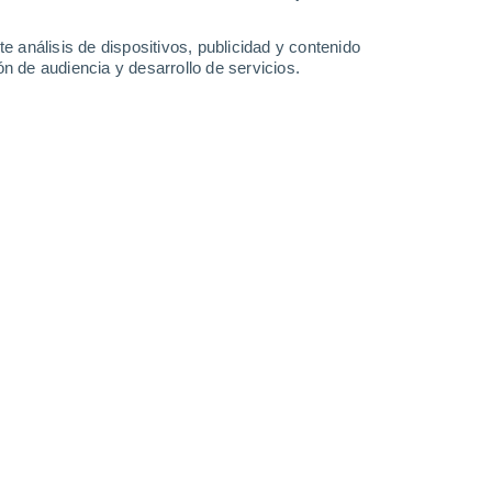
e análisis de dispositivos, publicidad y contenido
n de audiencia y desarrollo de servicios.
 estación aerológica del antigua Weather Bureau de EEUU.
17/02/2025 08:50
12 min
o. Se sabe que las primeras surgieron en
 años.
Desde allí se fueron extendiendo
gar a Europa, a través de vías tan diferentes
as comerciales marítimas a través del Cabo
os culturales con el mundo árabe.