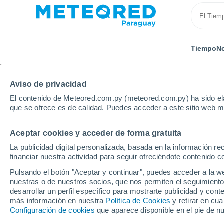
Tiempo
No
TODAS
ACTUALIDAD
CIENCIA
ASTRONOMÍA
PLA
Aviso de privacidad
El contenido de Meteored.com.py (meteored.com.py) ha sido ela
que se ofrece es de calidad. Puedes acceder a este sitio web m
Aceptar cookies y acceder de forma gratuita
La publicidad digital personalizada, basada en la información r
financiar nuestra actividad para seguir ofreciéndote contenido c
Inicio
Noticias
Ciencia
Origen y auge de las co
Pulsando el botón "Aceptar y continuar", puedes acceder a la w
nuestras o de nuestros socios, que nos permiten el seguimiento
desarrollar un perfil específico para mostrarte publicidad y co
Origen y auge de las 
más información en nuestra
Política de Cookies
y retirar en cu
Configuración de cookies
que aparece disponible en el pie de n
¿por qué y cuándo de