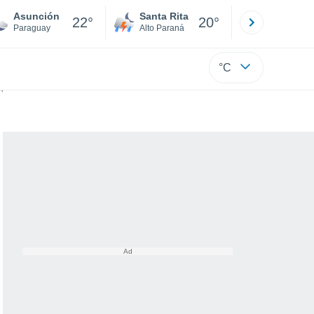
Asunción
Santa Rita
Ciudad 
22°
20°
Paraguay
Alto Paraná
Alto Paraná
°C