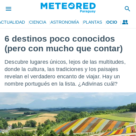
ACTUALIDAD
CIENCIA
ASTRONOMÍA
PLANTAS
OCIO
privacidad
6 destinos poco conocidos
o de
om.py
(pero con mucho que contar)
com.py) ha
ado por
es para
Descubre lugares únicos, lejos de las multitudes,
ue la
donde la cultura, las tradiciones y los paisajes
 que se
revelan el verdadero encanto de viajar. Hay un
e calidad.
eder a este
nombre portugués en la lista. ¿Adivinas cuál?
ediante las
opciones:
ookies y
e forma
d digital
ada, basada