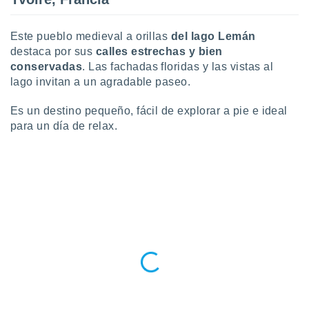
ados con el
 seleccionar
o.
Este pueblo medieval a orillas
del lago Lemán
calización
destaca por sus
calles estrechas y bien
precisa e
conservadas
. Las fachadas floridas y las vistas al
ión mediante
lago invitan a un agradable paseo.
, publicidad
Es un destino pequeño, fácil de explorar a pie e ideal
para un día de relax.
dos,
 publicidad
,
ón de
 desarrollo
s.
tros 1199
ios