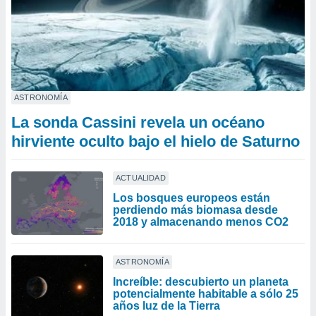
ASTRONOMÍA
La sonda Cassini revela un océano
hirviente oculto bajo el hielo de Saturno
ACTUALIDAD
Los bosques europeos están
perdiendo más biomasa desde
2018 y almacenando menos CO2
ASTRONOMÍA
Increíble: descubierto un planeta
potencialmente habitable a sólo 25
años luz de la Tierra