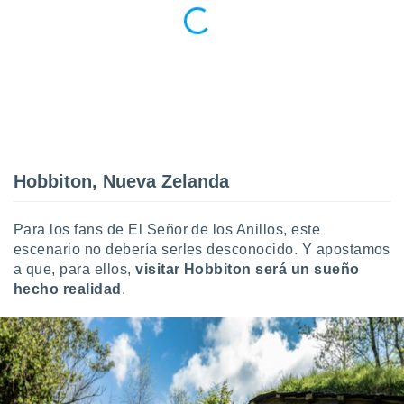
retirar su
ento u
 de datos
er momento
ic en
o en
 Cookies
en
eb.
Hobbiton, Nueva Zelanda
y
socios
Para los fans de El Señor de los Anillos, este
el
escenario no debería serles desconocido. Y apostamos
a que, para ellos,
visitar Hobbiton será un sueño
to de
hecho realidad
.
la
 en un
 y/o acceder
 de datos
ara
 anuncios