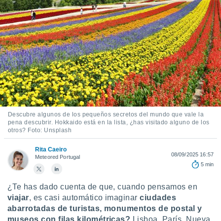
mación
ediante
ecnologías
nos permite
estra
ara seguir
e contenido
ACEPTAR
stándares
Y
sin coste.
CONTINUAR
 botón
continuar",
CONFIGURACIÓN
der a la
Descubre algunos de los pequeños secretos del mundo que vale la
ndo la
pena descubrir. Hokkaido está en la lista, ¿has visitado alguno de los
 de todas
otros? Foto: Unsplash
, ya sean
de nuestros
Rita Caeiro
08/09/2025 16:57
Meteored Portugal
 nos
5 min
 y análisis
¿Te has dado cuenta de que, cuando pensamos en
tamiento en
b, así como
viajar
, es casi automático imaginar
ciudades
un perfil
abarrotadas de turistas, monumentos de postal y
para
museos con filas kilométricas?
Lisboa, París, Nueva