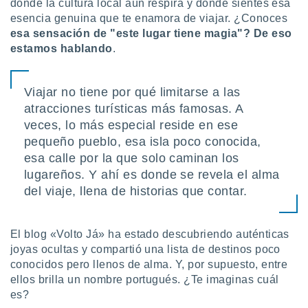
donde la cultura local aún respira y donde sientes esa
ón de
uedes
esencia genuina que te enamora de viajar. ¿Conoces
uestro sitio
esa sensación de "este lugar tiene magia"? De eso
ed.com.py.
estamos hablando
.
o, te
 de que
talarán
Viajar no tiene por qué limitarse a las
e sean
atracciones turísticas más famosas. A
para
a
veces, lo más especial reside en ese
por el sitio
pequeño pueblo, esa isla poco conocida,
o se
esa calle por la que solo caminan los
cookies para
lugareños. Y ahí es donde se revela el alma
nto ni para
del viaje, llena de historias que contar.
licidad o
ado, aunque
El blog «Volto Já» ha estado descubriendo auténticas
sualizar
joyas ocultas y compartió una lista de destinos poco
general no
conocidos pero llenos de alma. Y, por supuesto, entre
ada. Puedes
 instalación
ellos brilla un nombre portugués. ¿Te imaginas cuál
y acceder a
es?
io web a