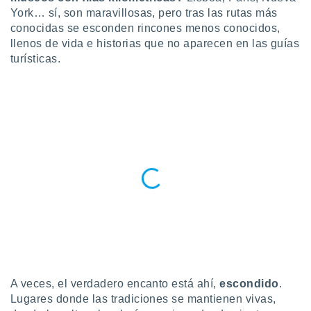
ublicidad y
York… sí, son maravillosas, pero tras las rutas más
conocidas se esconden rincones menos conocidos,
do en
llenos de vida e historias que no aparecen en las guías
 mismo.
sultar más
turísticas.
 en nuestra
 Cookies
y
ualquier
ento
 botón
ación de
kies
 disponible
e nuestra
.
IVAMENTE,
as
 a cookies
A veces, el verdadero encanto está ahí,
escondido
.
Lugares donde las tradiciones se mantienen vivas,
 no aceptar