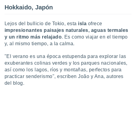
ste abono
Hokkaido, Japón
 botón
.
Lejos del bullicio de Tokio, esta
isla
ofrece
impresionantes paisajes naturales, aguas termales
nto,
y un ritmo más relajado
. Es como viajar en el tiempo
cios
y, al mismo tiempo, a la calma.
kies,
ores únicos
"El verano es una época estupenda para explorar las
as similares
exuberantes colinas verdes y los parques nacionales,
nar,
así como los lagos, ríos y montañas, perfectos para
rocesar
practicar senderismo", escriben João y Ana, autores
onales como
 este sitio
del blog.
recciones IP
ficadores de
 posible
s
 traten tus
nales en
 interés
go a lo que
nerte. Para