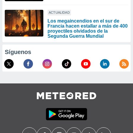
ACTUALIDAD
Los megaincendios en el sur de
Francia hacen estallar a más de 400
proyectiles olvidados de la
Segunda Guerra Mundial
Síguenos