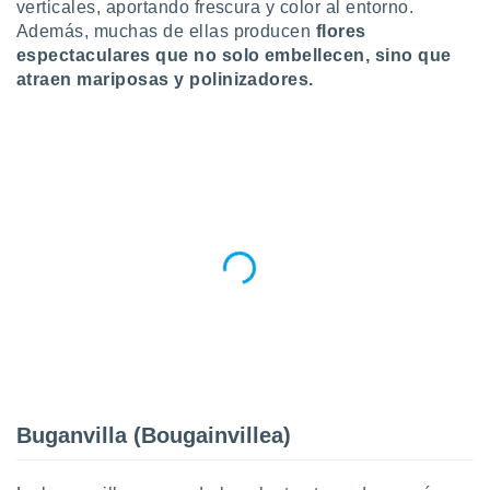
verticales, aportando frescura y color al entorno.
ublicidad y
Además, muchas de ellas producen
flores
do en
espectaculares que no solo embellecen, sino que
 mismo.
atraen mariposas y polinizadores.
sultar más
 en nuestra
 Cookies
y
ualquier
ento
 botón
ación de
kies
 disponible
e nuestra
.
IVAMENTE,
as
Buganvilla (Bougainvillea)
 a cookies
 no aceptar