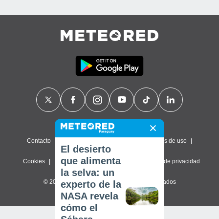
Contacto
Sobre nosotros
FAQ
Términos de uso
El desierto
que alimenta
Cookies
Política de privacidad
Configuración de privacidad
la selva: un
© 2026 Meteored. Todos los derechos reservados
experto de la
NASA revela
cómo el