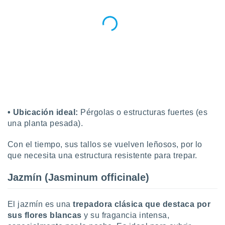
ar perfiles
idad
a, utilizar
a
 la
da, crear un
personalizar
o, uso de
a la
e contenido
do, medir el
• Ubicación ideal:
Pérgolas o estructuras fuertes (es
 de la
una planta pesada).
medir el
 del
Con el tiempo, sus tallos se vuelven leñosos, por lo
 comprender
que necesita una estructura resistente para trepar.
 través de
s o a través
Jazmín (Jasminum officinale)
nación de
edentes de
fuentes,
El jazmín es una
trepadora clásica que destaca por
y mejora de
sus flores blancas
y su fragancia intensa,
os, uso de