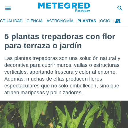
CTUALIDAD
CIENCIA
ASTRONOMÍA
PLANTAS
OCIO
privacidad
5 plantas trepadoras con flor
o de
om.py
para terraza o jardín
com.py) ha
ado por
es para
Las plantas trepadoras son una solución natural y
ue la
decorativa para cubrir muros, vallas o estructuras
 que se
verticales, aportando frescura y color al entorno.
e calidad.
eder a este
Además, muchas de ellas producen
flores
ediante las
espectaculares que no solo embellecen, sino que
opciones:
atraen mariposas y polinizadores.
ookies y
e forma
d digital
ada, basada