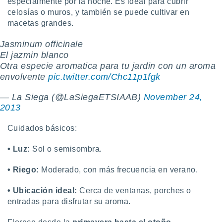
ados con el
especialmente por la noche. Es ideal para cubrir
 seleccionar
celosías o muros, y también se puede cultivar en
o.
macetas grandes.
calización
Jasminum officinale
precisa e
ión mediante
El jazmin blanco
Otra especie aromatica para tu jardin con un aroma
, publicidad
envolvente
pic.twitter.com/Chc11p1fgk
dos,
— La Siega (@LaSiegaETSIAAB)
November 24,
 publicidad
2013
,
ón de
Cuidados básicos:
 desarrollo
s.
• Luz:
Sol o semisombra.
tros 1199
ios
• Riego:
Moderado, con más frecuencia en verano.
• Ubicación ideal:
Cerca de ventanas, porches o
entradas para disfrutar su aroma.