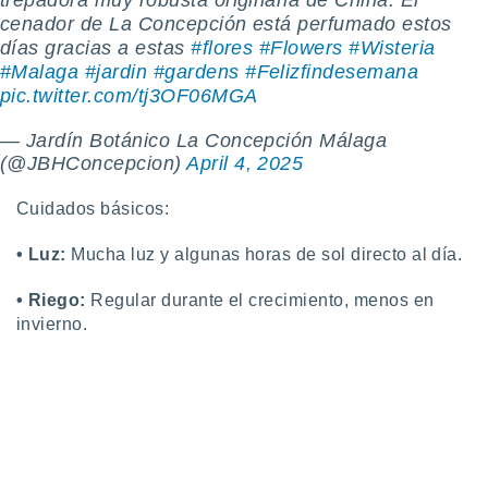
trepadora muy robusta originaria de China. El
retirar su
cenador de La Concepción está perfumado estos
ento u
días gracias a estas
#flores
#Flowers
#Wisteria
#Malaga
#jardin
#gardens
#Felizfindesemana
 de datos
pic.twitter.com/tj3OF06MGA
er momento
ic en
— Jardín Botánico La Concepción Málaga
o en
(@JBHConcepcion)
April 4, 2025
 Cookies
en
eb.
Cuidados básicos:
y
• Luz:
Mucha luz y algunas horas de sol directo al día.
socios
el
• Riego:
Regular durante el crecimiento, menos en
invierno.
to de
la
 en un
 y/o acceder
 de datos
ara
 anuncios