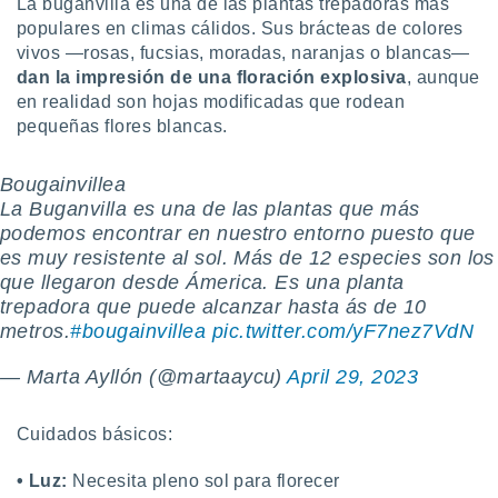
La buganvilla es una de las plantas trepadoras más
ón de
uedes
populares en climas cálidos. Sus brácteas de colores
uestro sitio
vivos —rosas, fucsias, moradas, naranjas o blancas—
ed.com.py.
dan la impresión de una floración explosiva
, aunque
o, te
en realidad son hojas modificadas que rodean
 de que
pequeñas flores blancas.
talarán
e sean
para
Bougainvillea
a
La Buganvilla es una de las plantas que más
por el sitio
podemos encontrar en nuestro entorno puesto que
o se
es muy resistente al sol. Más de 12 especies son los
cookies para
que llegaron desde Ámerica. Es una planta
nto ni para
trepadora que puede alcanzar hasta ás de 10
licidad o
metros.
#bougainvillea
pic.twitter.com/yF7nez7VdN
ado, aunque
— Marta Ayllón (@martaaycu)
April 29, 2023
sualizar
general no
ada. Puedes
Cuidados básicos:
 instalación
y acceder a
• Luz:
Necesita pleno sol para florecer
io web a