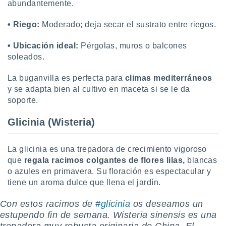
abundantemente.
ste abono
 botón
• Riego:
Moderado; deja secar el sustrato entre riegos.
.
• Ubicación ideal:
Pérgolas, muros o balcones
nto,
soleados.
cios
La buganvilla es perfecta para
climas mediterráneos
kies,
y se adapta bien al cultivo en maceta si se le da
ores únicos
as similares
soporte.
nar,
rocesar
Glicinia (Wisteria)
onales como
 este sitio
recciones IP
La glicinia es una trepadora de crecimiento vigoroso
ficadores de
que
regala racimos colgantes de flores lilas,
blancas
 posible
o azules en primavera. Su floración es espectacular y
s
tiene un aroma dulce que llena el jardín.
 traten tus
nales en
Con estos racimos de
#glicinia
os deseamos un
 interés
estupendo fin de semana. Wisteria sinensis es una
go a lo que
nerte. Para