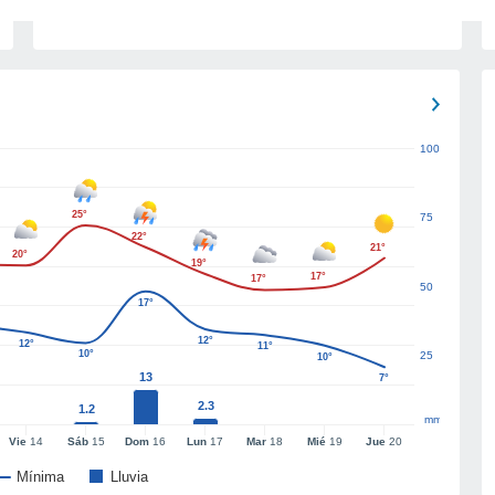
100
25°
75
22°
21°
20°
19°
17°
17°
50
17°
12°
12°
11°
10°
25
10°
13
7°
2.3
1.2
mm
Vie
14
Sáb
15
Dom
16
Lun
17
Mar
18
Mié
19
Jue
20
Mínima
Lluvia