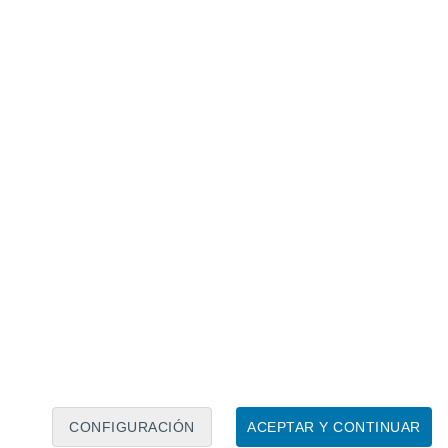
Calendario lunar
Lun
Mar
Mié
Jue
Vie
Sáb
Dom
8
9
10
11
12
13
14
15
16
17
18
19
20
21
CONFIGURACIÓN
ACEPTAR Y CONTINUAR