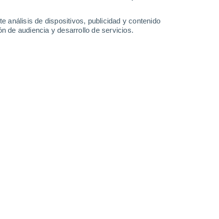
0.5 mm
16 mm
18°
/
12°
27°
/
16°
20°
/
13°
20°
/
12°
e análisis de dispositivos, publicidad y contenido
n de audiencia y desarrollo de servicios.
-
23
km/h
14
-
33
km/h
9
-
38
km/h
11
-
26
km/h
agosto
do
Noreste
0 Bajo
°
10
-
17 km/h
FPS:
no
do
Noreste
0 Bajo
°
10
-
19 km/h
FPS:
no
s
Noreste
0 Bajo
°
9
-
19 km/h
FPS:
no
s
Noreste
0 Bajo
°
8
-
13 km/h
FPS:
no