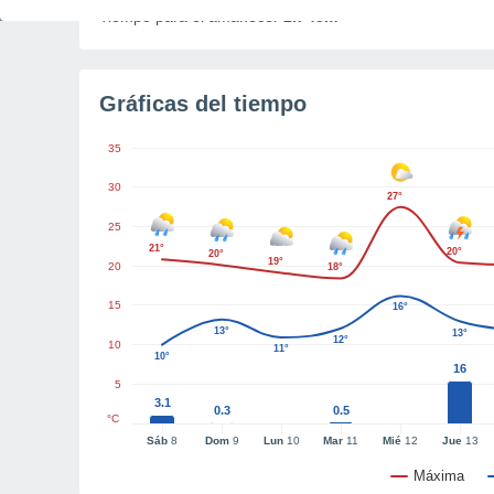
Tiempo para el amanecer
2h 45m
Gráficas del tiempo
35
30
27°
25
21°
20°
20°
19°
20
18°
15
16°
13°
13°
12°
10
11°
10°
16
5
3.1
0.3
0.5
°C
Sáb
8
Dom
9
Lun
10
Mar
11
Mié
12
Jue
13
Máxima