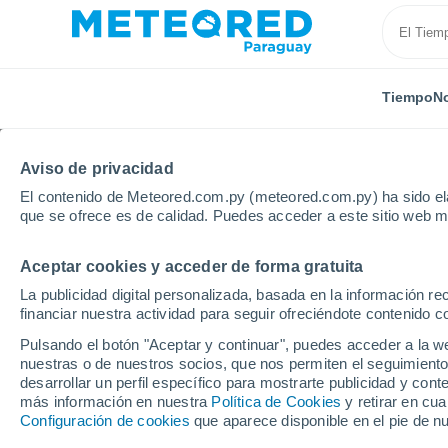
Tiempo
No
Aviso de privacidad
El contenido de Meteored.com.py (meteored.com.py) ha sido ela
que se ofrece es de calidad. Puedes acceder a este sitio web m
Aceptar cookies y acceder de forma gratuita
Inicio
Departamento de Caazapá
San Francisco
La publicidad digital personalizada, basada en la información r
financiar nuestra actividad para seguir ofreciéndote contenido c
Tiempo en San Francis
Pulsando el botón "Aceptar y continuar", puedes acceder a la w
nuestras o de nuestros socios, que nos permiten el seguimiento
04:10
Sábado
desarrollar un perfil específico para mostrarte publicidad y co
más información en nuestra
Política de Cookies
y retirar en cu
Configuración de cookies
que aparece disponible en el pie de n
Cielo despejado