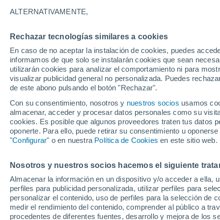
12°
ALTERNATIVAMENTE,
Rechazar tecnologías similares a cookies
Menguant
En caso de no aceptar la instalación de cookies, puedes accede
Iluminada
Sensación de 12°
informamos de que solo se instalarán cookies que sean necesari
utilizarán cookies para analizar el comportamiento ni para most
visualizar publicidad general no personalizada. Puedes rechazar
de este abono pulsando el botón "Rechazar".
Astronomía
Los seis miradores imprescindibles para vivir
Con su consentimiento, nosotros y
nuestros socios
usamos cooki
eclipse solar total del 12 de agosto en Españ
almacenar, acceder y procesar datos personales como su visita e
cookies. Es posible que algunos proveedores traten tus datos pe
Tiempo 1 - 7 días
Actualidad
Mapa de nubosidad
oponerte. Para ello, puede retirar su consentimiento u oponerse
"Configurar"
o en nuestra
Política de Cookies
en este sitio web.
Nosotros y nuestros socios hacemos el siguiente trata
Mañana
Lunes
Hoy
Almacenar la información en un dispositivo y/o acceder a ella, 
9 Ago
10 Ago
8 Ago
perfiles para publicidad personalizada, utilizar perfiles para sele
personalizar el contenido, uso de perfiles para la selección de c
medir el rendimiento del contenido, comprender al público a tra
procedentes de diferentes fuentes, desarrollo y mejora de los se
50%
80%