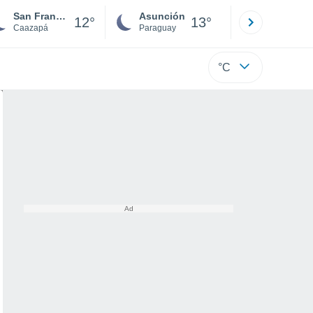
San Francisco
Asunción
Santa Rit
12°
13°
Caazapá
Paraguay
Alto Paraná
°C