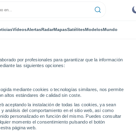
ticias
Vídeos
Alertas
Radar
Mapas
Satélites
Modelos
Mundo
borado por profesionales para garantizar que la información
ediante las siguientes opciones:
ecogida mediante cookies o tecnologías similares, nos permite
on altos estándares de calidad sin coste.
co (Caazapá)
eb aceptando la instalación de todas las cookies, ya sean
 y análisis del comportamiento en el sitio web, así como
...
ntenido personalizado en función del mismo. Puedes consultar
alquier momento el consentimiento pulsando el botón
Por hora
uestra página web.
Cielos nubosos en las próximas
horas