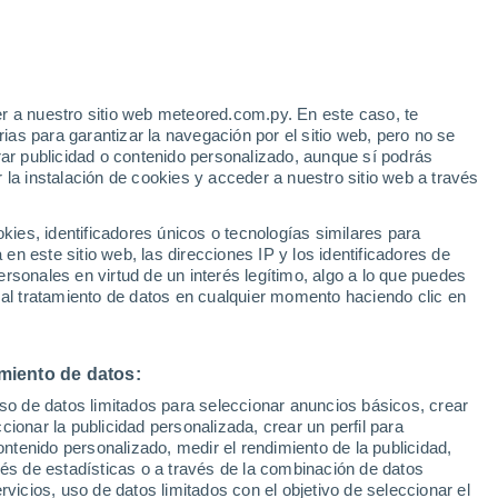
e
r a nuestro sitio web meteored.com.py. En este caso, te
:
22%
as para garantizar la navegación por el sitio web, pero no se
rar publicidad o contenido personalizado, aunque sí podrás
 la instalación de cookies y acceder a nuestro sitio web a través
 el
es, identificadores únicos o tecnologías similares para
a
n este sitio web, las direcciones IP y los identificadores de
rsonales en virtud de un interés legítimo, algo a lo que puedes
Radar de lluvia
Satélites
Modelos
 al tratamiento de datos en cualquier momento haciendo clic en
miento de datos:
Martes
Miércoles
Jueves
Viernes
uso de datos limitados para seleccionar anuncios básicos, crear
11 Ago
12 Ago
13 Ago
14 Ago
ccionar la publicidad personalizada, crear un perfil para
ontenido personalizado, medir el rendimiento de la publicidad,
vés de estadísticas o a través de la combinación de datos
rvicios, uso de datos limitados con el objetivo de seleccionar el
70%
90%