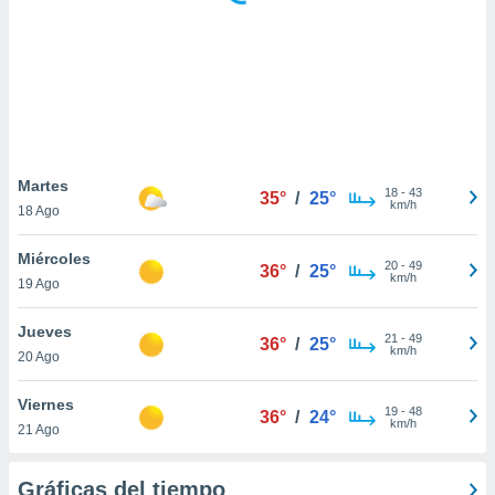
ste abono
 botón
.
nto,
cios
kies,
Martes
18
-
43
ores únicos
35°
/
25°
km/h
18 Ago
as similares
nar,
Miércoles
rocesar
20
-
49
36°
/
25°
km/h
onales como
19 Ago
 este sitio
recciones IP
Jueves
21
-
49
36°
/
25°
ficadores de
km/h
20 Ago
 posible
s
Viernes
 traten tus
19
-
48
36°
/
24°
km/h
nales en
21 Ago
 interés
go a lo que
Gráficas del tiempo
nerte. Para