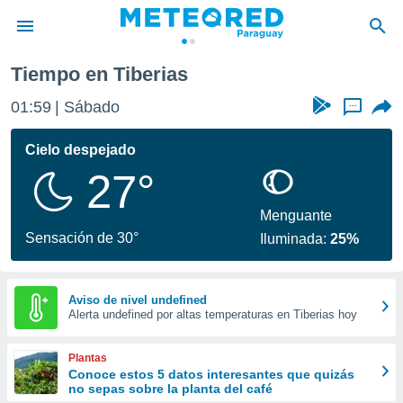
Tiempo en Tiberias
privacidad
01:59
Sábado
...
o de
om.py
com.py) ha
Cielo despejado
ado por
27°
es para
ue la
 que se
Menguante
e calidad.
Sensación de 30°
Iluminada:
25%
eder a este
ediante las
opciones:
Aviso de nivel undefined
Alerta undefined por altas temperaturas en Tiberias hoy
ookies y
e forma
Plantas
d digital
Conoce estos 5 datos interesantes que quizás
no sepas sobre la planta del café
ada, basada