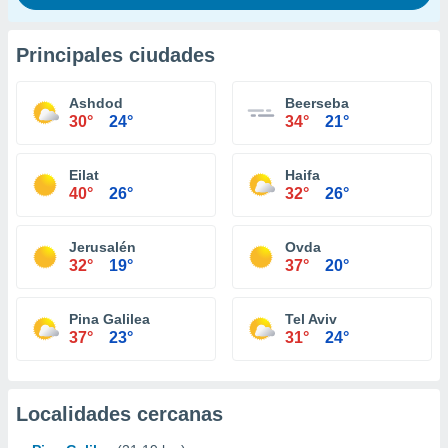
Principales ciudades
Ashdod
Beerseba
30°
24°
34°
21°
Eilat
Haifa
40°
26°
32°
26°
Jerusalén
Ovda
32°
19°
37°
20°
Pina Galilea
Tel Aviv
37°
23°
31°
24°
Localidades cercanas