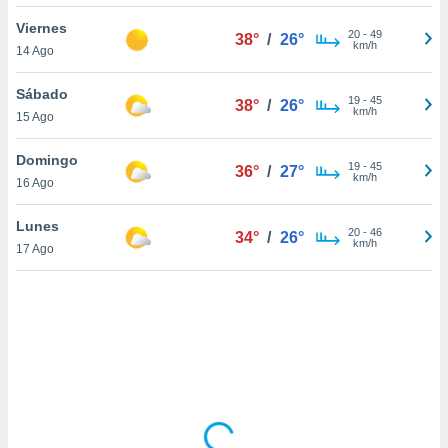
ón de
uedes
Viernes
20
-
49
38°
/
26°
uestro sitio
km/h
14 Ago
ed.com.py.
o, te
Sábado
 de que
19
-
45
38°
/
26°
km/h
15 Ago
talarán
e sean
para
Domingo
19
-
45
36°
/
27°
a
km/h
16 Ago
por el sitio
o se
Lunes
20
-
46
cookies para
34°
/
26°
km/h
17 Ago
nto ni para
licidad o
ado, aunque
sualizar
general no
ada. Puedes
 instalación
y acceder a
io web a