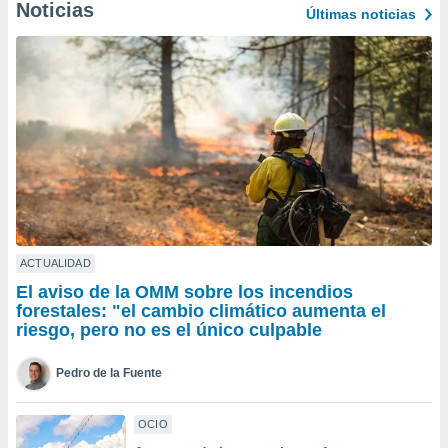
ublicidad y
Noticias
Últimas noticias
do en
 mismo.
sultar más
 en nuestra
 Cookies
y
ualquier
ento
 botón
ación de
kies
 disponible
ACTUALIDAD
e nuestra
El aviso de la OMM sobre los incendios
.
forestales: "el cambio climático aumenta el
riesgo, pero no es el único culpable
IVAMENTE,
Pedro de la Fuente
as
 a cookies
OCIO
 no aceptar