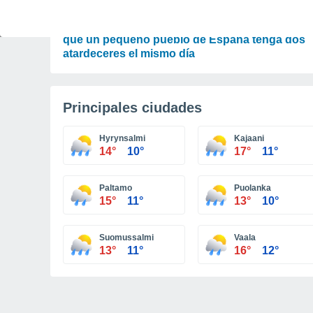
ASTRONOMÍA
Un fenómeno astronómico único provocará
que un pequeño pueblo de España tenga dos
atardeceres el mismo día
Principales ciudades
Hyrynsalmi
Kajaani
14°
10°
17°
11°
Paltamo
Puolanka
15°
11°
13°
10°
Suomussalmi
Vaala
13°
11°
16°
12°