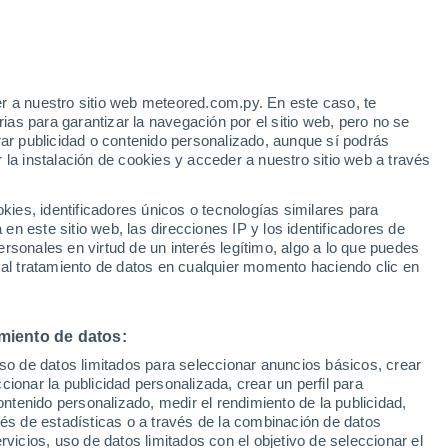
14°
10°
13°
11°
Puolanka
Suomussalmi
r a nuestro sitio web meteored.com.py. En este caso, te
as para garantizar la navegación por el sitio web, pero no se
rar publicidad o contenido personalizado, aunque sí podrás
 la instalación de cookies y acceder a nuestro sitio web a través
es, identificadores únicos o tecnologías similares para
16°
15°
n este sitio web, las direcciones IP y los identificadores de
11°
10°
rsonales en virtud de un interés legítimo, algo a lo que puedes
Ristijärvi
Hyrynsalmi
 al tratamiento de datos en cualquier momento haciendo clic en
miento de datos:
uso de datos limitados para seleccionar anuncios básicos, crear
ccionar la publicidad personalizada, crear un perfil para
ontenido personalizado, medir el rendimiento de la publicidad,
17°
vés de estadísticas o a través de la combinación de datos
11°
rvicios, uso de datos limitados con el objetivo de seleccionar el
Kuhmo