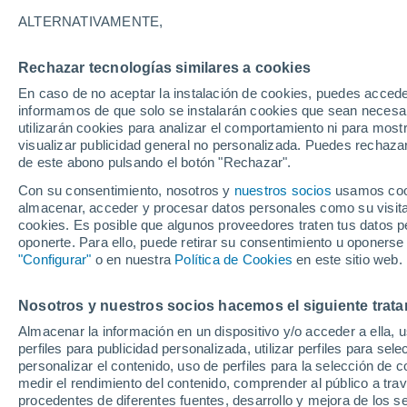
ALTERNATIVAMENTE,
Rechazar tecnologías similares a cookies
En caso de no aceptar la instalación de cookies, puedes accede
informamos de que solo se instalarán cookies que sean necesari
utilizarán cookies para analizar el comportamiento ni para most
visualizar publicidad general no personalizada. Puedes rechazar
de este abono pulsando el botón "Rechazar".
17°
12°
Con su consentimiento, nosotros y
nuestros socios
usamos cooki
Vaala
almacenar, acceder y procesar datos personales como su visita e
16°
cookies. Es posible que algunos proveedores traten tus datos pe
11°
oponerte. Para ello, puede retirar su consentimiento u oponerse
Paltamo
"Configurar"
o en nuestra
Política de Cookies
en este sitio web.
Nosotros y nuestros socios hacemos el siguiente trata
18°
Almacenar la información en un dispositivo y/o acceder a ella, 
11°
perfiles para publicidad personalizada, utilizar perfiles para sele
Kajaani
personalizar el contenido, uso de perfiles para la selección de c
18°
medir el rendimiento del contenido, comprender al público a tra
11°
Kajaani
procedentes de diferentes fuentes, desarrollo y mejora de los se