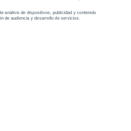
e análisis de dispositivos, publicidad y contenido
n de audiencia y desarrollo de servicios.
Leaflet
|
©
OpenStreetMap
|
ECMWF
by © Meteored