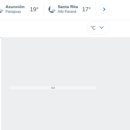
Asunción
Santa Rita
Ciudad 
19°
17°
Paraguay
Alto Paraná
Alto Paraná
°C