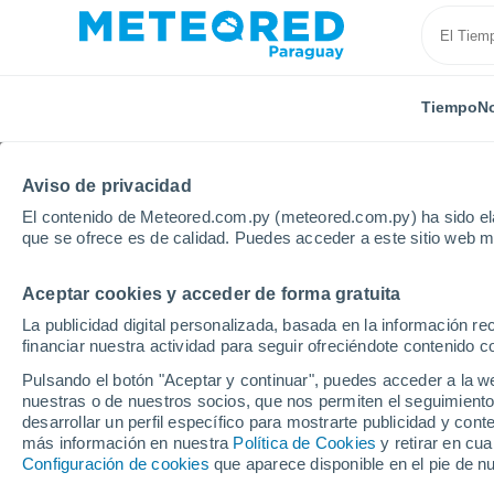
Tiempo
No
Aviso de privacidad
El contenido de Meteored.com.py (meteored.com.py) ha sido ela
que se ofrece es de calidad. Puedes acceder a este sitio web m
Aceptar cookies y acceder de forma gratuita
Inicio
Finlandia
Kainuu
La publicidad digital personalizada, basada en la información r
financiar nuestra actividad para seguir ofreciéndote contenido c
Tiempo en Kainuu
Pulsando el botón "Aceptar y continuar", puedes acceder a la w
nuestras o de nuestros socios, que nos permiten el seguimiento
desarrollar un perfil específico para mostrarte publicidad y co
Hoy, 6 agosto
Todo el día
Símbolo
más información en nuestra
Política de Cookies
y retirar en cu
Configuración de cookies
que aparece disponible en el pie de n