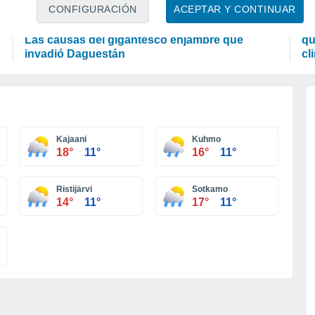
ACTUALIDAD
CI
CONFIGURACIÓN
ACEPTAR Y CONTINUAR
¿Qué provocó la plaga de langostas en Rusia?
Oc
Las causas del gigantesco enjambre que
qu
invadió Daguestán
cl
Kajaani
Kuhmo
18°
11°
16°
11°
Ristijärvi
Sotkamo
14°
11°
17°
11°