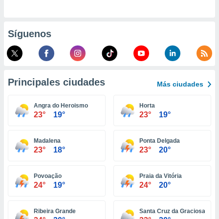
retirar su
ento u
Síguenos
 de datos
er momento
ic en
o en
Principales ciudades
 Cookies
en
Más ciudades
eb.
Angra do Heroismo
Horta
y
23°
19°
23°
19°
socios
el
Madalena
Ponta Delgada
to de
23°
18°
23°
20°
la
Povoação
Praia da Vitória
 en un
24°
19°
24°
20°
 y/o acceder
 de datos
ara
Ribeira Grande
Santa Cruz da Graciosa
 anuncios