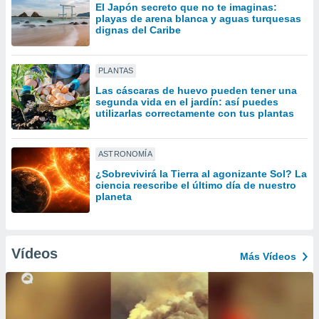
ón de
El Japón secreto que no te imaginas:
uedes
playas de arena blanca y aguas turquesas
dignas del Caribe
uestro sitio
ed.com.py.
o, te
 de que
PLANTAS
talarán
Las cáscaras de huevo pueden tener una
e sean
segunda vida en el jardín: así puedes
para
utilizarlas correctamente con tus plantas
a
por el sitio
o se
ASTRONOMÍA
cookies para
¿Sobrevivirá la Tierra al agonizante Sol? La
ciencia reescribe el último día de nuestro
nto ni para
planeta
licidad o
ado, aunque
sualizar
Vídeos
Más Vídeos
general no
ada. Puedes
 instalación
y acceder a
io web a