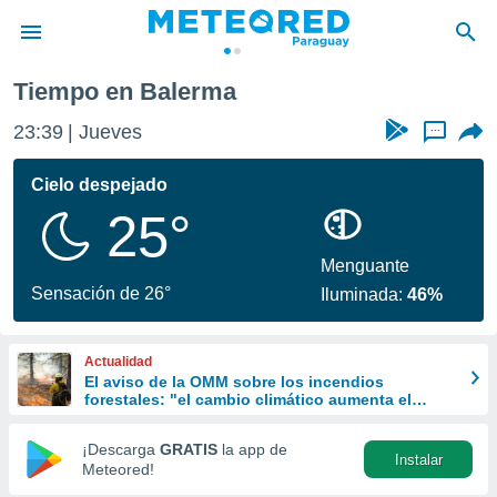
Tiempo en Balerma
privacidad
23:39
Jueves
...
o de
om.py
com.py) ha
Cielo despejado
ado por
25°
es para
ue la
 que se
Menguante
e calidad.
Sensación de 26°
Iluminada:
46%
eder a este
ediante las
opciones:
Actualidad
El aviso de la OMM sobre los incendios
ookies y
forestales: "el cambio climático aumenta el
e forma
riesgo, pero no es el único culpable
¡Descarga
GRATIS
la app de
Instalar
d digital
Meteored!
ada, basada