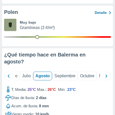
ados con el
 seleccionar
o.
Polen
Detalle
calización
Muy bajo
precisa e
Gramíneas (3 #/m³)
ión mediante
, publicidad
dos,
 publicidad
¿Qué tiempo hace en Balerma en
,
agosto
?
ón de
 desarrollo
s.
yo
Junio
Julio
Agosto
Septiembre
Octubre
Noviemb
tros 1199
ios
T. Media:
25°C
Max.:
26°C
Min:
23°C
Días de lluvia:
2
días
Acum. de lluvia:
8 mm
Viento medio:
10 km/h