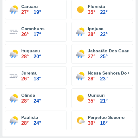
Caruaru
Floresta
27°
19°
35°
22°
Garanhuns
Ipojuca
26°
17°
28°
22°
Ituguacu
Jaboatão Dos Guararap
28°
20°
27°
25°
Jurema
Nossa Senhora Do O
26°
18°
28°
23°
Olinda
Ouricuri
28°
24°
35°
21°
Paulista
Perpetuo Socorro
28°
24°
30°
18°