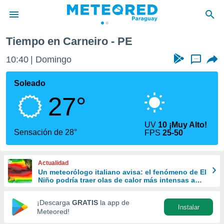
Tiempo en Carneiro - PE
privacidad
10:40
Domingo
...
o de
om.py
com.py) ha
Soleado
ado por
27°
es para
ue la
 que se
UV
10 ¡Muy Alto!
e calidad.
Sensación de 28°
FPS
25-50
eder a este
ediante las
opciones:
Actualidad
Un meteorólogo italiano avisa: el fenómeno de El
ookies y
Niño podría traer olas de calor más intensas a
e forma
Europa
¡Descarga
GRATIS
la app de
Instalar
d digital
Meteored!
ada, basada