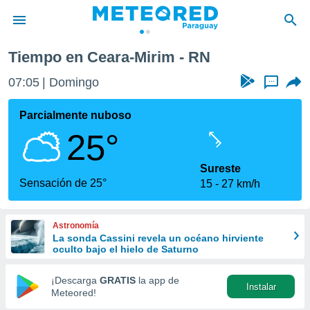
Tiempo en Ceara-Mirim - RN
privacidad
07:05
Domingo
...
o de
om.py
com.py) ha
Parcialmente nuboso
ado por
25°
es para
ue la
 que se
Sureste
e calidad.
Sensación de 25°
15
27 km/h
eder a este
ediante las
opciones:
Astronomía
La sonda Cassini revela un océano hirviente
ookies y
oculto bajo el hielo de Saturno
e forma
¡Descarga
GRATIS
la app de
Instalar
d digital
Meteored!
ada, basada