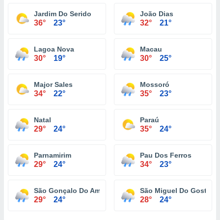
Jardim Do Serido
João Dias
36°
23°
32°
21°
Lagoa Nova
Macau
30°
19°
30°
25°
Major Sales
Mossoró
34°
22°
35°
23°
Natal
Paraú
29°
24°
35°
24°
Parnamirim
Pau Dos Ferros
29°
24°
34°
23°
São Gonçalo Do Amarante
São Miguel Do Gostoso
29°
24°
28°
24°