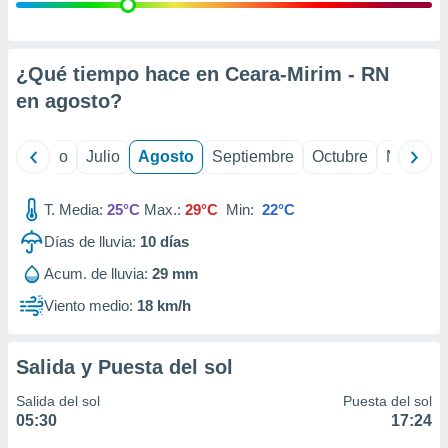
ados con el
 seleccionar
o.
calización
¿Qué tiempo hace en Ceara-Mirim - RN
precisa e
en
agosto
?
ión mediante
, publicidad
yo
Junio
Julio
Agosto
Septiembre
Octubre
Noviemb
dos,
 publicidad
T. Media:
25°C
Max.:
29°C
Min:
22°C
,
Días de lluvia:
10
días
ón de
 desarrollo
Acum. de lluvia:
29 mm
s.
Viento medio:
18 km/h
tros 1199
ios
Salida y Puesta del sol
Salida del sol
Puesta del sol
05:30
17:24