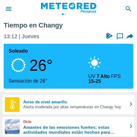
Tiempo en Changy
privacidad
13:12
Jueves
...
o de
om.py
com.py) ha
Soleado
ado por
26°
es para
ue la
 que se
UV
7 Alto
FPS
e calidad.
Sensación de 26°
15-25
eder a este
ediante las
opciones:
Aviso de nivel amarillo
Alerta moderada por altas temperaturas en Changy hoy
ookies y
e forma
Ocio
d digital
Amantes de las emociones fuertes: estas
actividades mundiales están hechas para
ada, basada