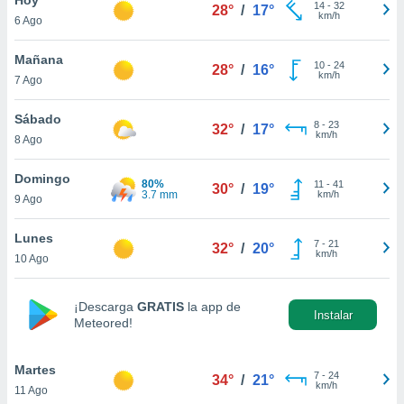
ublicidad y
14
-
32
28°
/
17°
km/h
6 Ago
do en
 mismo.
Mañana
10
-
24
28°
/
16°
sultar más
km/h
7 Ago
 en nuestra
 Cookies
y
Sábado
8
-
23
ualquier
32°
/
17°
km/h
8 Ago
ento
 botón
Domingo
80%
11
-
41
30°
/
19°
ación de
3.7 mm
km/h
9 Ago
kies
 disponible
Lunes
7
-
21
e nuestra
32°
/
20°
km/h
10 Ago
.
IVAMENTE,
¡Descarga
GRATIS
la app de
Instalar
Meteored!
as
 a cookies
Martes
7
-
24
34°
/
21°
km/h
11 Ago
 no aceptar