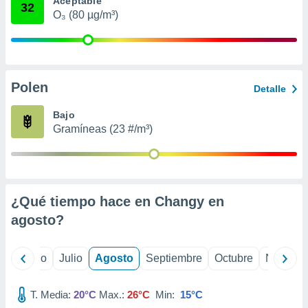
Aceptable
ados con el
32
 seleccionar
O₃ (80 µg/m³)
o.
calización
precisa e
ión mediante
Polen
Detalle
, publicidad
Bajo
dos,
Gramíneas (23 #/m³)
 publicidad
,
ón de
 desarrollo
s.
¿Qué tiempo hace en Changy en
tros 1199
agosto
?
ios
yo
Junio
Julio
Agosto
Septiembre
Octubre
Noviemb
T. Media:
20°C
Max.:
26°C
Min:
15°C