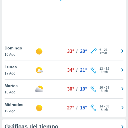
ste abono
 botón
.
nto,
cios
kies,
Domingo
6
-
21
ores únicos
33°
/
20°
km/h
16 Ago
as similares
nar,
Lunes
rocesar
13
-
52
34°
/
21°
km/h
onales como
17 Ago
 este sitio
recciones IP
Martes
16
-
39
30°
/
19°
ficadores de
km/h
18 Ago
 posible
s
Miércoles
 traten tus
14
-
35
27°
/
15°
km/h
nales en
19 Ago
 interés
go a lo que
Gráficas del tiempo
nerte. Para