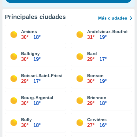
Principales ciudades
Más ciudades
Amions
Andrézieux-Bouthéon
30°
18°
31°
19°
Balbigny
Bard
30°
19°
29°
17°
Boisset-Saint-Priest
Bonson
29°
17°
30°
19°
Bourg-Argental
Briennon
30°
18°
29°
18°
Bully
Cervières
30°
18°
27°
16°