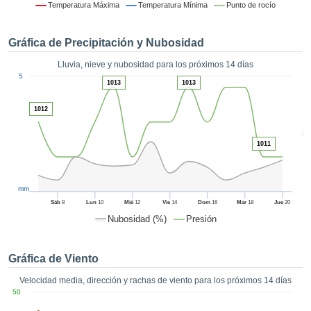
formación
Temperatura Máxima
Temperatura Mínima
Punto de rocío
 mediante
tecnologías
Gráfica de Precipitación y Nubosidad
nos permite
r nuestra
Lluvia, nieve y nubosidad para los próximos 14 días
para seguir
1
5
e contenido
1013
1013
ACEPTAR
estándares
Y
 sin coste.
1012
CONTINUAR
 el botón
5
continuar",
1011
CONFIGURACIÓN
ceder a la
tando la
n de todas
mm
s, ya sean
Sáb
8
Lun
10
Mié
12
Vie
14
Dom
16
Mar
18
Jue
20
de nuestros
Nubosidad (%)
Presión
 que nos
ten el
 y análisis
Gráfica de Viento
tamiento en
b, así como
Velocidad media, dirección y rachas de viento para los próximos 14 días
r un perfil
50
ico para