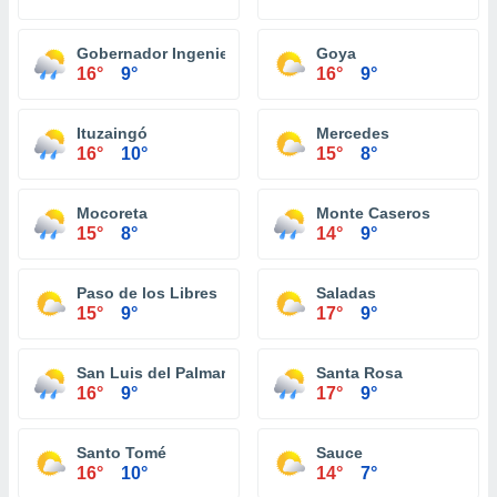
Gobernador Ingeniero Valentin Virasoro
Goya
16°
9°
16°
9°
Ituzaingó
Mercedes
16°
10°
15°
8°
Mocoreta
Monte Caseros
15°
8°
14°
9°
Paso de los Libres
Saladas
15°
9°
17°
9°
San Luis del Palmar
Santa Rosa
16°
9°
17°
9°
Santo Tomé
Sauce
16°
10°
14°
7°