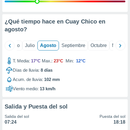
ados con el
 seleccionar
o.
calización
¿Qué tiempo hace en Cuay Chico en
precisa e
agosto
?
ión mediante
, publicidad
yo
Junio
Julio
Agosto
Septiembre
Octubre
Noviemb
dos,
 publicidad
T. Media:
17°C
Max.:
23°C
Min:
12°C
,
Días de lluvia:
8
días
ón de
 desarrollo
Acum. de lluvia:
102 mm
s.
Viento medio:
13 km/h
tros 1199
ios
Salida y Puesta del sol
Salida del sol
Puesta del sol
07:24
18:18