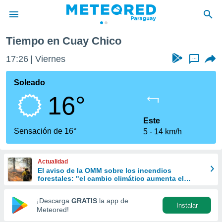
Tiempo en Cuay Chico
privacidad
17:26
Viernes
...
o de
om.py
com.py) ha
Soleado
ado por
16°
es para
ue la
 que se
Este
e calidad.
Sensación de 16°
5
14 km/h
eder a este
ediante las
opciones:
Actualidad
El aviso de la OMM sobre los incendios
ookies y
forestales: "el cambio climático aumenta el
e forma
riesgo, pero no es el único culpable
¡Descarga
GRATIS
la app de
Instalar
d digital
Meteored!
ada, basada