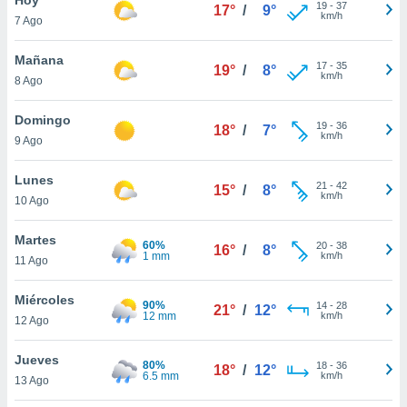
ublicidad y
19
-
37
17°
/
9°
km/h
7 Ago
do en
 mismo.
Mañana
17
-
35
19°
/
8°
sultar más
km/h
8 Ago
 en nuestra
 Cookies
y
Domingo
19
-
36
ualquier
18°
/
7°
km/h
9 Ago
ento
 botón
Lunes
21
-
42
15°
/
8°
ación de
km/h
10 Ago
kies
 disponible
Martes
60%
20
-
38
e nuestra
16°
/
8°
1 mm
km/h
11 Ago
.
Miércoles
IVAMENTE,
90%
14
-
28
21°
/
12°
12 mm
km/h
12 Ago
as
Jueves
80%
18
-
36
18°
/
12°
 a cookies
6.5 mm
km/h
13 Ago
 no aceptar