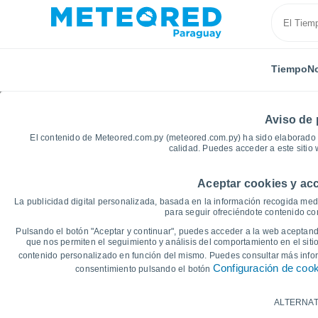
Tiempo
No
Aviso de 
El contenido de Meteored.com.py (meteored.com.py) ha sido elaborado p
calidad. Puedes acceder a este sitio
Aceptar cookies y acc
Inicio
Reino Unido
Gran Londres
Enfield
Gr
La publicidad digital personalizada, basada en la información recogida medi
para seguir ofreciéndote contenido con
Gráficas del tiempo de 
Pulsando el botón "Aceptar y continuar", puedes acceder a la web aceptando
que nos permiten el seguimiento y análisis del comportamiento en el sitio
contenido personalizado en función del mismo. Puedes consultar más inf
14 días
7 días
Configuración de coo
consentimiento pulsando el botón
Gráfica de Temperatura
ALTERNAT
Temperatura máxima, temperatura mínim