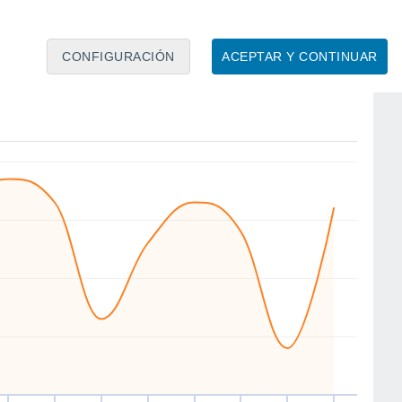
CONFIGURACIÓN
ACEPTAR Y CONTINUAR
E
W
NW
SW
SW
W
NW
SW
ié
12
Jue
13
Vie
14
Sáb
15
Dom
16
Lun
17
Mar
18
Mié
19
to
Velocidad media del viento