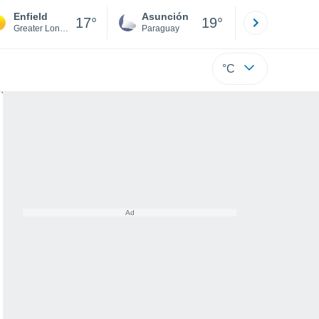
Enfield
Asunción
Santa Rit
17°
19°
Greater London
Paraguay
Alto Paraná
°C