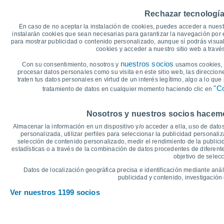
35
31°
Rechazar tecnología
30°
30
28°
27°
En caso de no aceptar la instalación de cookies, puedes acceder a nuest
25°
24°
25
instalarán cookies que sean necesarias para garantizar la navegación por el
para mostrar publicidad o contenido personalizado, aunque sí podrás visual
20
cookies y acceder a nuestro sitio web a trav
17°
16°
15°
15
14°
14°
nuestros socios
Con su consentimiento, nosotros y
usamos cookies, i
13°
procesar datos personales como su visita en este sitio web, las direccion
10
traten tus datos personales en virtud de un interés legítimo, algo a lo qu
"Co
tratamiento de datos en cualquier momento haciendo clic en
5
°C
Nosotros y nuestros socios hacemos
Jue
6
Vie
7
Sáb
8
Dom
9
Lun
10
Mar
11
M
Almacenar la información en un dispositivo y/o acceder a ella, uso de datos
Temperatura Máxima
T
personalizada, utilizar perfiles para seleccionar la publicidad personaliz
selección de contenido personalizado, medir el rendimiento de la publici
estadísticas o a través de la combinación de datos procedentes de diferentes
objetivo de selecc
Gráfica de Precipitación y Nubosidad
Datos de localización geográfica precisa e identificación mediante anál
Lluvia, nieve y nubos
publicidad y contenido, investigación 
5
Ver nuestros 1199 socios
1022
1018
1018
10