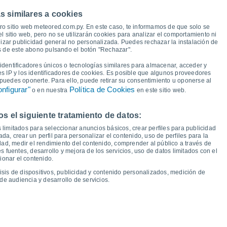
34°
32°
s similares a cookies
30°
28°
28°
28°
27°
ro sitio web meteored.com.py. En este caso, te informamos de que solo se
25°
 sitio web, pero no se utilizarán cookies para analizar el comportamiento ni
izar publicidad general no personalizada. Puedes rechazar la instalación de
20°
és de este abono pulsando el botón "Rechazar".
18°
17°
17°
17°
16°
16°
16°
dentificadores únicos o tecnologías similares para almacenar, acceder y
es IP y los identificadores de cookies. Es posible que algunos proveedores
e puedes oponerte. Para ello, puede retirar su consentimiento u oponerse al
nfigurar"
Política de Cookies
o en nuestra
en este sitio web.
 el siguiente tratamiento de datos:
ié
12
Jue
13
Vie
14
Sáb
15
Dom
16
Lun
17
Mar
18
Mié
19
 limitados para seleccionar anuncios básicos, crear perfiles para publicidad
emperatura Mínima
Punto de rocío
ada, crear un perfil para personalizar el contenido, uso de perfiles para la
dad, medir el rendimiento del contenido, comprender al público a través de
 fuentes, desarrollo y mejora de los servicios, uso de datos limitados con el
ionar el contenido.
isis de dispositivos, publicidad y contenido personalizados, medición de
idad para los próximos 14 días
de audiencia y desarrollo de servicios.
100
1019
75
18