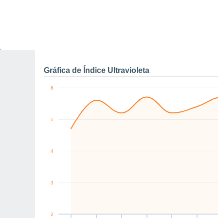
0
W
W
S
W
W
E
km/h
Jue
6
Vie
7
Sáb
8
Dom
9
Lun
10
Mar
11
M
Rachas máximas de vien
Gráfica de Índice Ultravioleta
6
5
4
3
2