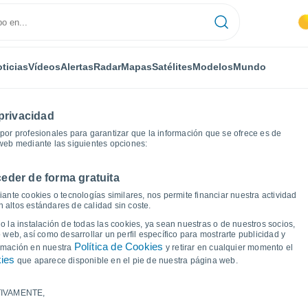
ticias
Vídeos
Alertas
Radar
Mapas
Satélites
Modelos
Mundo
privacidad
or profesionales para garantizar que la información que se ofrece es de
 web mediante las siguientes opciones:
eder de forma gratuita
áficas del tiempo
ante cookies o tecnologías similares, nos permite financiar nuestra actividad
 altos estándares de calidad sin coste.
Enfield
 la instalación de todas las cookies, ya sean nuestras o de nuestros socios,
 web, así como desarrollar un perfil específico para mostrarte publicidad y
Política de Cookies
ormación en nuestra
y retirar en cualquier momento el
kies
que aparece disponible en el pie de nuestra página web.
IVAMENTE,
a y punto de rocío para los próximos 14 días