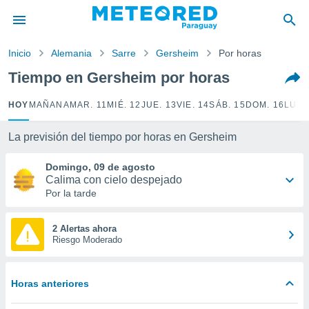
privacidad
o de
Inicio
Alemania
Sarre
Gersheim
Por horas
om.py
com.py) ha
Tiempo en Gersheim por horas
ado por
es para
HOY
MAÑANA
MAR. 11
MIÉ. 12
JUE. 13
VIE. 14
SÁB. 15
DOM. 16
LUN.
ue la
 que se
e calidad.
La previsión del tiempo por horas en Gersheim
eder a este
ediante las
Domingo, 09 de agosto
opciones:
Calima con cielo despejado
Por la tarde
ookies y
e forma
2 Alertas ahora
Riesgo Moderado
d digital
ada, basada
mación
Horas anteriores
ediante
ecnologías