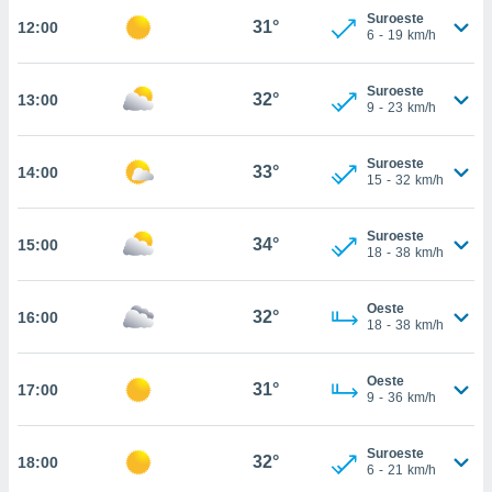
nos permite
Suroeste
31°
12:00
estra
6
-
19
km/h
ara seguir
e contenido
ACEPTAR
stándares
Suroeste
32°
13:00
Y
9
-
23
km/h
sin coste.
CONTINUAR
 botón
Suroeste
continuar",
33°
14:00
CONFIGURACIÓN
15
-
32
km/h
der a la
ndo la
 de todas
Suroeste
34°
15:00
, ya sean
18
-
38
km/h
de nuestros
 nos
Oeste
32°
16:00
18
-
38
km/h
 y análisis
tamiento en
b, así como
Oeste
31°
17:00
un perfil
9
-
36
km/h
para
ublicidad y
Suroeste
32°
18:00
6
-
21
km/h
do en