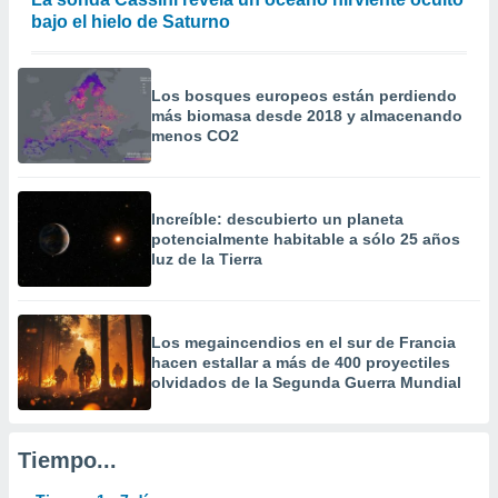
a
bajo el hielo de Saturno
 la
da, crear un
Los bosques europeos están perdiendo
personalizar
más biomasa desde 2018 y almacenando
o, uso de
menos CO2
a la
e contenido
do, medir el
 de la
Increíble: descubierto un planeta
medir el
potencialmente habitable a sólo 25 años
 del
luz de la Tierra
 comprender
 través de
s o a través
nación de
Los megaincendios en el sur de Francia
edentes de
hacen estallar a más de 400 proyectiles
fuentes,
olvidados de la Segunda Guerra Mundial
y mejora de
os, uso de
ados con el
Tiempo...
 seleccionar
o.