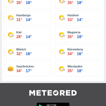
35°
18°
35°
18°
ar perfiles
idad
a, utilizar
Hamburgo
Hanóver
a
31°
14°
33°
14°
 la
da, crear un
Kiel
Maguncia
personalizar
28°
14°
35°
19°
o, uso de
a la
e contenido
Múnich
Núremberg
do, medir el
32°
16°
34°
16°
 de la
medir el
 del
Saarbrücken
Wiesbaden
 comprender
34°
17°
35°
18°
 través de
s o a través
nación de
edentes de
fuentes,
y mejora de
os, uso de