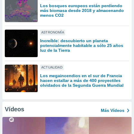
ón de
Los bosques europeos están perdiendo
uedes
más biomasa desde 2018 y almacenando
uestro sitio
menos CO2
ed.com.py.
o, te
 de que
ASTRONOMÍA
talarán
Increíble: descubierto un planeta
e sean
potencialmente habitable a sólo 25 años
para
luz de la Tierra
a
por el sitio
o se
ACTUALIDAD
cookies para
Los megaincendios en el sur de Francia
hacen estallar a más de 400 proyectiles
nto ni para
olvidados de la Segunda Guerra Mundial
licidad o
ado, aunque
sualizar
Vídeos
general no
Más Vídeos
ada. Puedes
 instalación
y acceder a
io web a