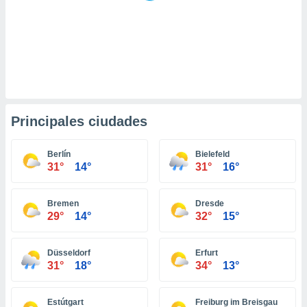
retirar su
ento u
 de datos
er momento
ic en
o en
 Cookies
en
Principales ciudades
eb.
y
Berlín
Bielefeld
31°
14°
31°
16°
socios
el
Bremen
Dresde
to de
29°
14°
32°
15°
la
 en un
Düsseldorf
Erfurt
 y/o acceder
31°
18°
34°
13°
 de datos
ara
 anuncios
Estútgart
Freiburg im Breisgau