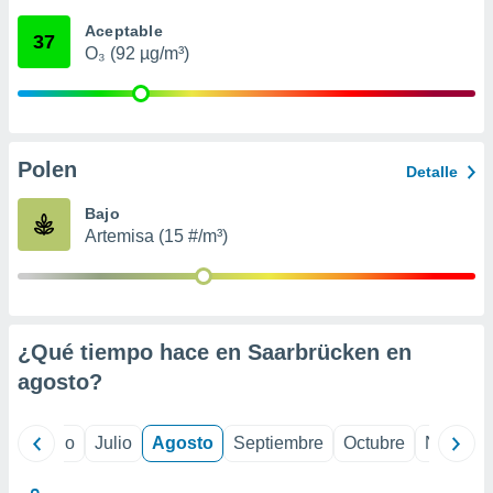
ados con el
 seleccionar
Aceptable
37
o.
O₃ (92 µg/m³)
calización
precisa e
ión mediante
, publicidad
Polen
Detalle
dos,
Bajo
 publicidad
Artemisa (15 #/m³)
,
ón de
 desarrollo
s.
tros 1199
¿Qué tiempo hace en Saarbrücken en
ios
agosto
?
yo
Junio
Julio
Agosto
Septiembre
Octubre
Noviemb