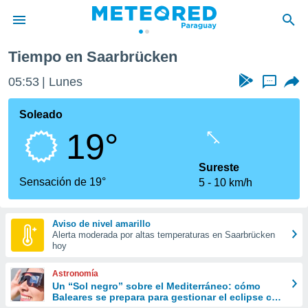
Tiempo en Saarbrücken
privacidad
05:53
Lunes
...
o de
om.py
com.py) ha
Soleado
ado por
19°
es para
ue la
 que se
Sureste
e calidad.
Sensación de 19°
5
10 km/h
eder a este
ediante las
opciones:
Aviso de nivel amarillo
Alerta moderada por altas temperaturas en Saarbrücken
ookies y
hoy
e forma
Astronomía
d digital
Un “Sol negro” sobre el Mediterráneo: cómo
Baleares se prepara para gestionar el eclipse con
ada, basada