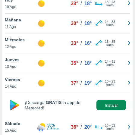
ublicidad y
18
-
43
33°
/
18°
km/h
10 Ago
do en
 mismo.
Mañana
14
-
33
30°
/
18°
sultar más
km/h
11 Ago
 en nuestra
 Cookies
y
Miércoles
15
-
35
ualquier
33°
/
16°
km/h
12 Ago
ento
 botón
Jueves
14
-
31
35°
/
18°
ación de
km/h
13 Ago
kies
 disponible
Viernes
10
-
23
e nuestra
37°
/
19°
km/h
14 Ago
.
IVAMENTE,
¡Descarga
GRATIS
la app de
Instalar
Meteored!
as
 a cookies
Sábado
50%
16
-
52
36°
/
20°
0.5 mm
km/h
15 Ago
 no aceptar