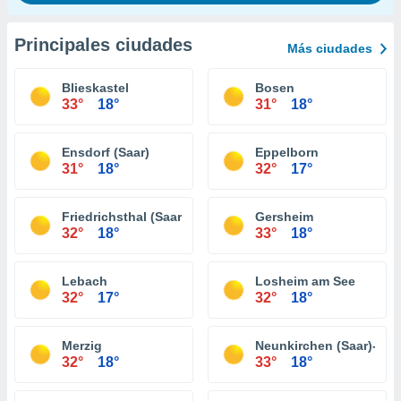
Principales ciudades
Más ciudades
Blieskastel
Bosen
33°
18°
31°
18°
Ensdorf (Saar)
Eppelborn
31°
18°
32°
17°
Friedrichsthal (Saar)
Gersheim
32°
18°
33°
18°
Lebach
Losheim am See
32°
17°
32°
18°
Merzig
Neunkirchen (Saar)-Wel
32°
18°
33°
18°