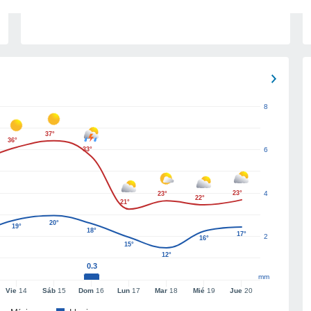
8
37°
36°
33°
6
23°
4
23°
22°
21°
20°
19°
18°
17°
2
16°
15°
12°
0.3
mm
Vie
14
Sáb
15
Dom
16
Lun
17
Mar
18
Mié
19
Jue
20