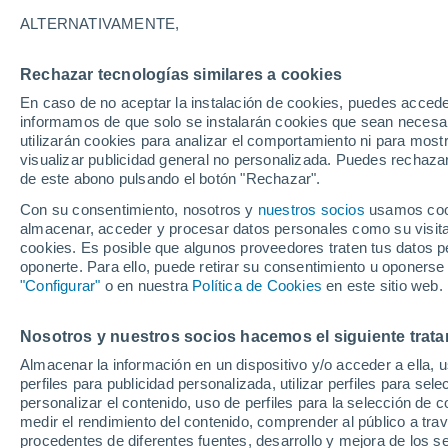
14°
ALTERNATIVAMENTE,
Rechazar tecnologías similares a cookies
Noreste
En caso de no aceptar la instalación de cookies, puedes accede
Sensación de 14°
14
-
27 km
informamos de que solo se instalarán cookies que sean necesari
utilizarán cookies para analizar el comportamiento ni para most
visualizar publicidad general no personalizada. Puedes rechazar
de este abono pulsando el botón "Rechazar".
Astronomía
Los seis miradores imprescindibles para vivir
Con su consentimiento, nosotros y
nuestros socios
usamos cooki
eclipse solar total del 12 de agosto en Españ
almacenar, acceder y procesar datos personales como su visita e
cookies. Es posible que algunos proveedores traten tus datos pe
Tiempo 1 - 7 días
Actualidad
Mapa de nubosidad
oponerte. Para ello, puede retirar su consentimiento u oponerse
"Configurar"
o en nuestra
Política de Cookies
en este sitio web.
Nosotros y nuestros socios hacemos el siguiente trata
Mañana
Lunes
Hoy
Almacenar la información en un dispositivo y/o acceder a ella, 
9 Ago
10 Ago
8 Ago
perfiles para publicidad personalizada, utilizar perfiles para sele
personalizar el contenido, uso de perfiles para la selección de c
medir el rendimiento del contenido, comprender al público a tra
procedentes de diferentes fuentes, desarrollo y mejora de los se
40%