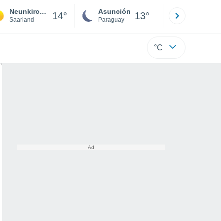
Neunkirchen (Saar)-Wellesweiler
Asunción
Santa Rit
14°
13°
Saarland
Paraguay
Alto Paraná
°C