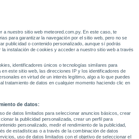
r a nuestro sitio web meteored.com.py. En este caso, te
/h
as para garantizar la navegación por el sitio web, pero no se
rar publicidad o contenido personalizado, aunque sí podrás
 la instalación de cookies y acceder a nuestro sitio web a través
 el
es, identificadores únicos o tecnologías similares para
a
n este sitio web, las direcciones IP y los identificadores de
rsonales en virtud de un interés legítimo, algo a lo que puedes
Radar de lluvia
Satélites
Modelos
 al tratamiento de datos en cualquier momento haciendo clic en
miento de datos:
Martes
Miércoles
Jueves
Viernes
uso de datos limitados para seleccionar anuncios básicos, crear
11 Ago
12 Ago
13 Ago
14 Ago
ccionar la publicidad personalizada, crear un perfil para
ontenido personalizado, medir el rendimiento de la publicidad,
vés de estadísticas o a través de la combinación de datos
rvicios, uso de datos limitados con el objetivo de seleccionar el