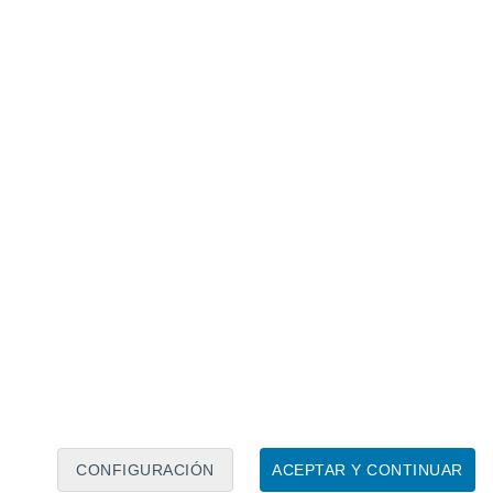
Calendario lunar
Lun
Mar
Mié
Jue
Vie
Sáb
Dom
8
9
10
11
12
13
14
15
16
17
18
19
20
21
CONFIGURACIÓN
ACEPTAR Y CONTINUAR