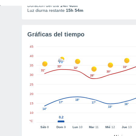
Duración del día
14h 48m
Luz diurna restante
15h 54m
Gráficas del tiempo
45
40
35
33°
33°
32°
31°
30°
30
28°
25
20
18°
17°
17°
15
16°
15°
14°
10
0.2
°C
Sáb
8
Dom
9
Lun
10
Mar
11
Mié
12
Jue
13