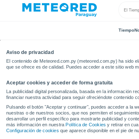
Tiempo
No
Aviso de privacidad
El contenido de Meteored.com.py (meteored.com.py) ha sido ela
que se ofrece es de calidad. Puedes acceder a este sitio web m
Aceptar cookies y acceder de forma gratuita
Inicio
Alemania
Sarre
Neunkirchen (Saar)-Welle
La publicidad digital personalizada, basada en la información r
financiar nuestra actividad para seguir ofreciéndote contenido c
Tiempo en Neunkirchen
Pulsando el botón "Aceptar y continuar", puedes acceder a la w
nuestras o de nuestros socios, que nos permiten el seguimiento
05:42
Sábado
desarrollar un perfil específico para mostrarte publicidad y co
más información en nuestra
Política de Cookies
y retirar en cu
Configuración de cookies
que aparece disponible en el pie de n
Soleado