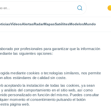
ticias
Vídeos
Alertas
Radar
Mapas
Satélites
Modelos
Mundo
borado por profesionales para garantizar que la información
ediante las siguientes opciones:
sweiler
ecogida mediante cookies o tecnologías similares, nos permite
on altos estándares de calidad sin coste.
 (Saar)-Wellesweiler
eb aceptando la instalación de todas las cookies, ya sean
 y análisis del comportamiento en el sitio web, así como
...
ntenido personalizado en función del mismo. Puedes consultar
alquier momento el consentimiento pulsando el botón
Por hora
uestra página web.
Intervalos nubosos en las
próximas horas