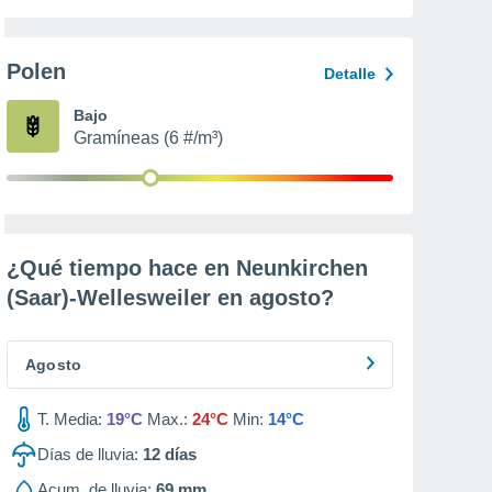
Polen
Detalle
Bajo
Gramíneas (6 #/m³)
¿Qué tiempo hace en Neunkirchen
(Saar)-Wellesweiler en
agosto
?
Agosto
T. Media:
19°C
Max.:
24°C
Min:
14°C
Días de lluvia:
12
días
Acum. de lluvia:
69 mm