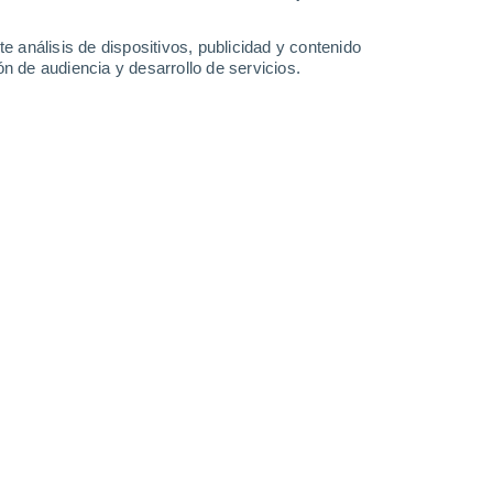
28°
/
17°
30°
/
15°
33°
/
16°
36°
/
19°
e análisis de dispositivos, publicidad y contenido
n de audiencia y desarrollo de servicios.
-
34
km/h
16
-
37
km/h
14
-
33
km/h
10
-
22
km/h
weiler hoy
, 8 de agosto
Noreste
0 Bajo
14
-
27 km/h
FPS:
no
Noreste
0 Bajo
14
-
27 km/h
FPS:
no
Noreste
0 Bajo
12
-
27 km/h
FPS:
no
Noreste
1 Bajo
13
-
29 km/h
FPS:
no