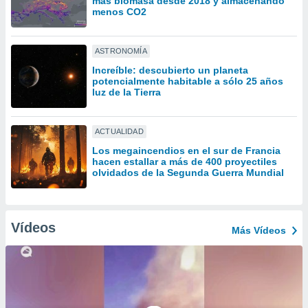
más biomasa desde 2018 y almacenando
ón de
menos CO2
uedes
uestro sitio
ed.com.py.
ASTRONOMÍA
o, te
 de que
Increíble: descubierto un planeta
potencialmente habitable a sólo 25 años
talarán
luz de la Tierra
e sean
para
a
ACTUALIDAD
por el sitio
o se
Los megaincendios en el sur de Francia
cookies para
hacen estallar a más de 400 proyectiles
olvidados de la Segunda Guerra Mundial
nto ni para
licidad o
Vídeos
ado, aunque
Más Vídeos
sualizar
general no
ada. Puedes
 instalación
y acceder a
io web a