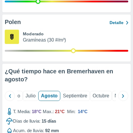
ados con el
 seleccionar
o.
calización
Polen
Detalle
precisa e
ión mediante
Moderado
Gramíneas (30 #/m³)
, publicidad
dos,
 publicidad
,
¿Qué tiempo hace en Bremerhaven en
ón de
 desarrollo
agosto
?
s.
tros 1199
yo
Junio
Julio
Agosto
Septiembre
Octubre
Noviemb
ios
T. Media:
18°C
Max.:
21°C
Min:
14°C
Días de lluvia:
15
días
Acum. de lluvia:
92 mm