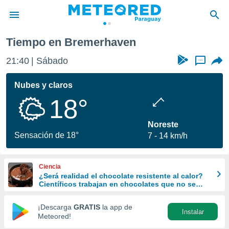
Tiempo en Bremerhaven
privacidad
21:40
Sábado
...
o de
om.py
com.py) ha
Nubes y claros
ado por
18°
es para
ue la
 que se
Noreste
e calidad.
Sensación de 18°
7
14 km/h
eder a este
ediante las
opciones:
Ciencia
¿Será realidad el chocolate resistente al calor?
ookies y
Científicos trabajan en chocolates que no se
e forma
derriten ni en verano
¡Descarga
GRATIS
la app de
Instalar
d digital
Meteored!
ada, basada