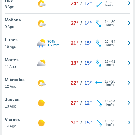
ublicidad y
9
-
22
24°
/
12°
km/h
8 Ago
do en
 mismo.
Mañana
14
-
30
27°
/
14°
sultar más
km/h
9 Ago
 en nuestra
 Cookies
y
Lunes
70%
27
-
54
ualquier
21°
/
15°
1.2 mm
km/h
10 Ago
ento
 botón
Martes
22
-
41
18°
/
15°
ación de
km/h
11 Ago
kies
 disponible
Miércoles
12
-
25
e nuestra
22°
/
13°
km/h
12 Ago
.
Jueves
IVAMENTE,
16
-
34
27°
/
12°
km/h
13 Ago
as
Viernes
13
-
25
31°
/
15°
 a cookies
km/h
14 Ago
 no aceptar