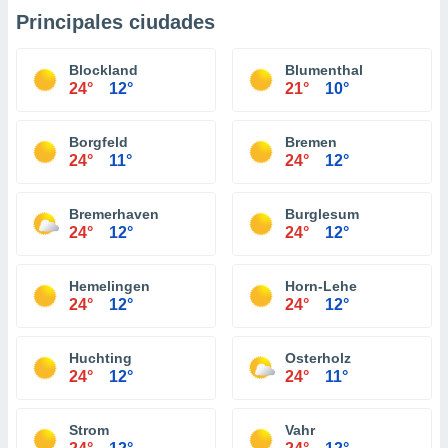
Principales ciudades
Blockland
Blumenthal
24°
12°
21°
10°
Borgfeld
Bremen
24°
11°
24°
12°
Bremerhaven
Burglesum
24°
12°
24°
12°
Hemelingen
Horn-Lehe
24°
12°
24°
12°
Huchting
Osterholz
24°
12°
24°
11°
Strom
Vahr