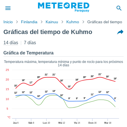
Inicio
Finlandia
Kainuu
Kuhmo
Gráficas del tiempo
privacidad
Gráficas del tiempo de Kuhmo
enido de
d.com.py
14 días
7 días
com.py) ha
orado por
Gráfica de Temperatura
ales para
ar que la
Temperatura máxima, temperatura mínima y punto de rocío para los próximos
14 días
ón que se
25
de calidad.
21°
21°
21°
20°
eder a este
20°
20°
20°
19°
20
18°
18°
18°
ediante las
17°
15°
15°
 opciones:
15
13°
12°
12°
12°
12°
12°
12°
11°
10°
10°
9°
cookies y
9°
9°
9°
10
de forma
5
uita
dad digital
°C
ada, basada
Jue
6
Sáb
8
Lun
10
Mié
12
Vie
14
Dom
16
Mar
18