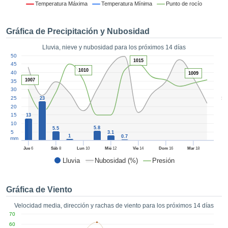
formación
Temperatura Máxima
Temperatura Mínima
Punto de rocío
 mediante
tecnologías
Gráfica de Precipitación y Nubosidad
nos permite
r nuestra
Lluvia, nieve y nubosidad para los próximos 14 días
para seguir
1
50
e contenido
1015
ACEPTAR
45
estándares
1010
40
1009
Y
 sin coste.
1007
35
CONTINUAR
30
 el botón
5
25
23
continuar",
20
CONFIGURACIÓN
ceder a la
15
13
10
tando la
5.8
5.5
5
3.1
n de todas
1
0.7
mm
s, ya sean
Jue
6
Sáb
8
Lun
10
Mié
12
Vie
14
Dom
16
Mar
18
de nuestros
Lluvia
Nubosidad (%)
Presión
 que nos
ten el
 y análisis
Gráfica de Viento
tamiento en
b, así como
Velocidad media, dirección y rachas de viento para los próximos 14 días
r un perfil
70
ico para
60