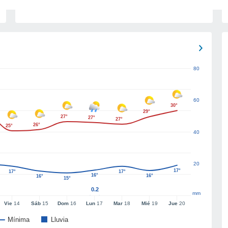
80
60
30°
29°
27°
27°
27°
26°
25°
40
20
17°
17°
17°
16°
16°
16°
15°
0.2
mm
Vie
14
Sáb
15
Dom
16
Lun
17
Mar
18
Mié
19
Jue
20
Mínima
Lluvia