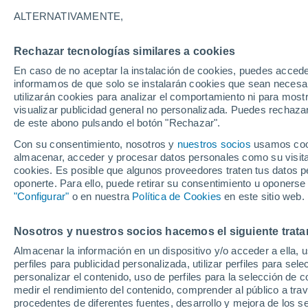
29°
ALTERNATIVAMENTE,
Rechazar tecnologías similares a cookies
UV
9 ¡Muy
En caso de no aceptar la instalación de cookies, puedes accede
Sensación de 30°
FPS
25-50
informamos de que solo se instalarán cookies que sean necesari
utilizarán cookies para analizar el comportamiento ni para most
visualizar publicidad general no personalizada. Puedes rechazar
de este abono pulsando el botón "Rechazar".
Astronomía
Los seis miradores imprescindibles para vivir
Con su consentimiento, nosotros y
nuestros socios
usamos cooki
eclipse solar total del 12 de agosto en Españ
almacenar, acceder y procesar datos personales como su visita e
cookies. Es posible que algunos proveedores traten tus datos pe
Tiempo 1 - 7 días
Actualidad
Mapa de nubosidad
oponerte. Para ello, puede retirar su consentimiento u oponerse
"Configurar"
o en nuestra
Política de Cookies
en este sitio web.
Nosotros y nuestros socios hacemos el siguiente trata
Mañana
Lunes
Hoy
Almacenar la información en un dispositivo y/o acceder a ella, 
9 Ago
10 Ago
8 Ago
perfiles para publicidad personalizada, utilizar perfiles para sele
personalizar el contenido, uso de perfiles para la selección de c
medir el rendimiento del contenido, comprender al público a tra
procedentes de diferentes fuentes, desarrollo y mejora de los se
90%
90%