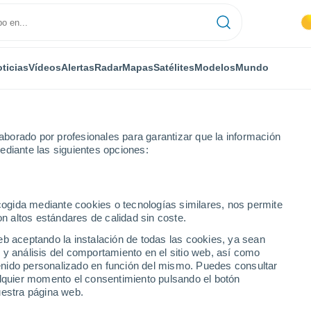
ticias
Vídeos
Alertas
Radar
Mapas
Satélites
Modelos
Mundo
borado por profesionales para garantizar que la información
ediante las siguientes opciones:
ecogida mediante cookies o tecnologías similares, nos permite
on altos estándares de calidad sin coste.
eb aceptando la instalación de todas las cookies, ya sean
 y análisis del comportamiento en el sitio web, así como
...
ntenido personalizado en función del mismo. Puedes consultar
alquier momento el consentimiento pulsando el botón
Por hora
uestra página web.
Intervalos nubosos en las
próximas horas