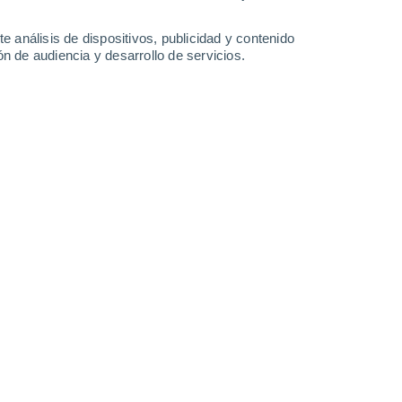
6.3 mm
26°
/
19°
28°
/
17°
29°
/
17°
25°
/
17°
e análisis de dispositivos, publicidad y contenido
n de audiencia y desarrollo de servicios.
-
30
km/h
10
-
23
km/h
8
-
18
km/h
11
-
26
km/h
Norte
9 ¡Muy Alto!
6
-
20 km/h
FPS:
25-50
Norte
8 ¡Muy Alto!
6
-
20 km/h
FPS:
25-50
Noreste
6 Alto
5
-
20 km/h
FPS:
15-25
Noreste
4 Medio
6
-
21 km/h
FPS:
6-10