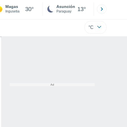
Magas
Asunción
Santa Rit
30°
13°
Ingusetia
Paraguay
Alto Paraná
°C