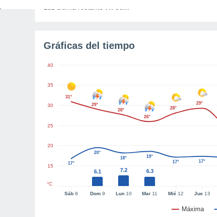
Luz diurna restante
7h 38m
Gráficas del tiempo
40
35
31°
29°
29°
30
28°
28°
26°
25
20
20°
19°
18°
17°
17°
17°
15
7.2
6.3
6.1
°C
Sáb
8
Dom
9
Lun
10
Mar
11
Mié
12
Jue
13
Máxima