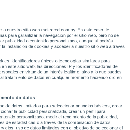
 Alto!
r a nuestro sitio web meteored.com.py. En este caso, te
as para garantizar la navegación por el sitio web, pero no se
rar publicidad o contenido personalizado, aunque sí podrás
 la instalación de cookies y acceder a nuestro sitio web a través
 el
es, identificadores únicos o tecnologías similares para
a
n este sitio web, las direcciones IP y los identificadores de
rsonales en virtud de un interés legítimo, algo a lo que puedes
Radar de lluvia
Satélites
Modelos
 al tratamiento de datos en cualquier momento haciendo clic en
miento de datos:
Martes
Miércoles
Jueves
Viernes
uso de datos limitados para seleccionar anuncios básicos, crear
11 Ago
12 Ago
13 Ago
14 Ago
ccionar la publicidad personalizada, crear un perfil para
ontenido personalizado, medir el rendimiento de la publicidad,
vés de estadísticas o a través de la combinación de datos
rvicios, uso de datos limitados con el objetivo de seleccionar el
90%