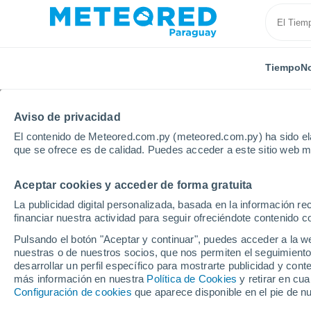
Tiempo
No
Aviso de privacidad
El contenido de Meteored.com.py (meteored.com.py) ha sido ela
que se ofrece es de calidad. Puedes acceder a este sitio web m
Aceptar cookies y acceder de forma gratuita
Inicio
Rusia
Ingusetia
Magas
La publicidad digital personalizada, basada en la información r
financiar nuestra actividad para seguir ofreciéndote contenido c
Tiempo en Magas
Pulsando el botón "Aceptar y continuar", puedes acceder a la w
nuestras o de nuestros socios, que nos permiten el seguimiento
12:07
Sábado
desarrollar un perfil específico para mostrarte publicidad y co
más información en nuestra
Política de Cookies
y retirar en cu
Configuración de cookies
que aparece disponible en el pie de n
Soleado