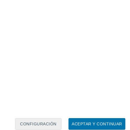
Calendario lunar
Lun
Mar
Mié
Jue
Vie
Sáb
Dom
8
9
10
11
12
13
14
15
16
17
18
19
20
21
CONFIGURACIÓN
ACEPTAR Y CONTINUAR