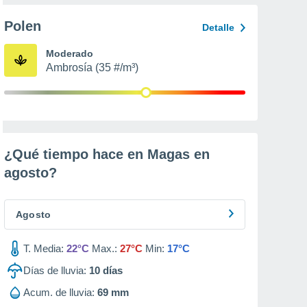
Polen
Detalle
Moderado
Ambrosía (35 #/m³)
¿Qué tiempo hace en Magas en
agosto
?
Agosto
T. Media:
22°C
Max.:
27°C
Min:
17°C
Días de lluvia:
10
días
Acum. de lluvia:
69 mm