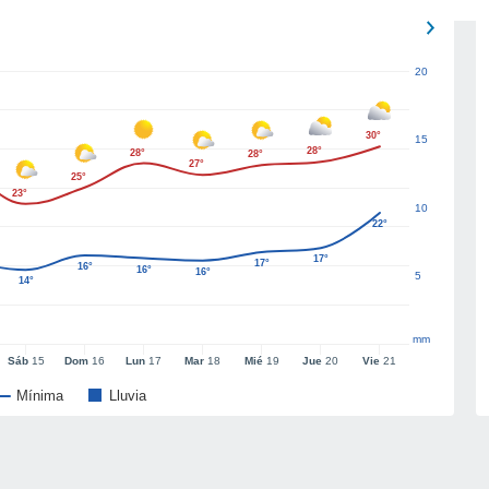
20
30°
15
28°
28°
28°
27°
25°
23°
10
22°
17°
17°
16°
16°
16°
5
14°
mm
Sáb
15
Dom
16
Lun
17
Mar
18
Mié
19
Jue
20
Vie
21
Mínima
Lluvia