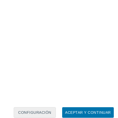
Calendario lunar
Lun
Mar
Mié
Jue
Vie
Sáb
Dom
9
10
11
12
13
14
15
16
17
18
19
20
21
22
CONFIGURACIÓN
ACEPTAR Y CONTINUAR