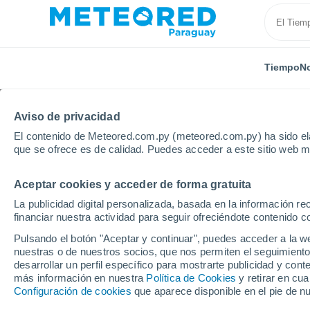
Tiempo
No
Aviso de privacidad
El contenido de Meteored.com.py (meteored.com.py) ha sido ela
que se ofrece es de calidad. Puedes acceder a este sitio web m
Aceptar cookies y acceder de forma gratuita
Inicio
Canadá
Provincia de Ontario
Milton
La publicidad digital personalizada, basada en la información r
financiar nuestra actividad para seguir ofreciéndote contenido c
Tiempo en Milton - ON
Pulsando el botón "Aceptar y continuar", puedes acceder a la w
nuestras o de nuestros socios, que nos permiten el seguimiento
05:16
Domingo
desarrollar un perfil específico para mostrarte publicidad y co
más información en nuestra
Política de Cookies
y retirar en cu
Configuración de cookies
que aparece disponible en el pie de n
Cielo despejado