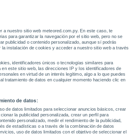
e
r a nuestro sitio web meteored.com.py. En este caso, te
:
13%
as para garantizar la navegación por el sitio web, pero no se
rar publicidad o contenido personalizado, aunque sí podrás
 la instalación de cookies y acceder a nuestro sitio web a través
es, identificadores únicos o tecnologías similares para
n este sitio web, las direcciones IP y los identificadores de
rsonales en virtud de un interés legítimo, algo a lo que puedes
Radar de lluvia
Satélites
Modelos
 al tratamiento de datos en cualquier momento haciendo clic en
miento de datos:
iércoles
Jueves
Viernes
Sábado
uso de datos limitados para seleccionar anuncios básicos, crear
12 Ago
13 Ago
14 Ago
15 Ago
ccionar la publicidad personalizada, crear un perfil para
ontenido personalizado, medir el rendimiento de la publicidad,
vés de estadísticas o a través de la combinación de datos
rvicios, uso de datos limitados con el objetivo de seleccionar el
90%