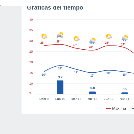
Gráficas del tiempo
40
35
30
28°
28°
28°
27°
27°
26°
25
20
18°
17°
15
16°
16°
15°
15°
3.7
10
0.8
0.5
°C
Dom
9
Lun
10
Mar
11
Mié
12
Jue
13
Vie
14
Máxima