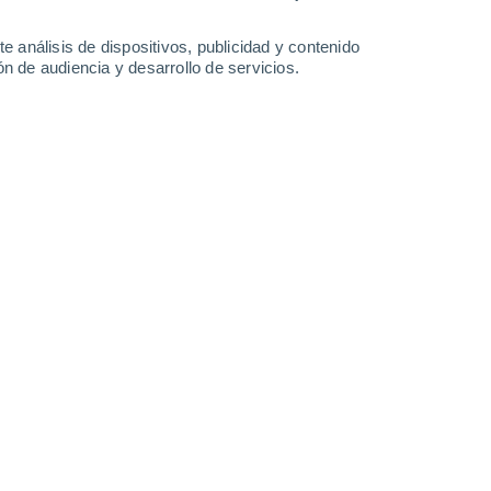
6.7 mm
24°
/
16°
25°
/
16°
25°
/
14°
26°
/
13°
e análisis de dispositivos, publicidad y contenido
n de audiencia y desarrollo de servicios.
-
29
km/h
15
-
35
km/h
12
-
25
km/h
8
-
21
km/h
sto
Oeste
0 Bajo
10
-
19 km/h
FPS:
no
Oeste
0 Bajo
11
-
19 km/h
FPS:
no
Oeste
1 Bajo
11
-
21 km/h
FPS:
no
Oeste
5 Medio
7
-
19 km/h
FPS:
6-10