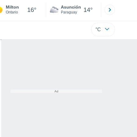
Milton
Asunción
Santa Rit
16°
14°
Ontario
Paraguay
Alto Paraná
°C