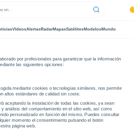
ticias
Vídeos
Alertas
Radar
Mapas
Satélites
Modelos
Mundo
borado por profesionales para garantizar que la información
ediante las siguientes opciones:
ecogida mediante cookies o tecnologías similares, nos permite
on altos estándares de calidad sin coste.
eb aceptando la instalación de todas las cookies, ya sean
 y análisis del comportamiento en el sitio web, así como
...
ntenido personalizado en función del mismo. Puedes consultar
alquier momento el consentimiento pulsando el botón
Por hora
uestra página web.
Cielos despejados en las
próximas horas