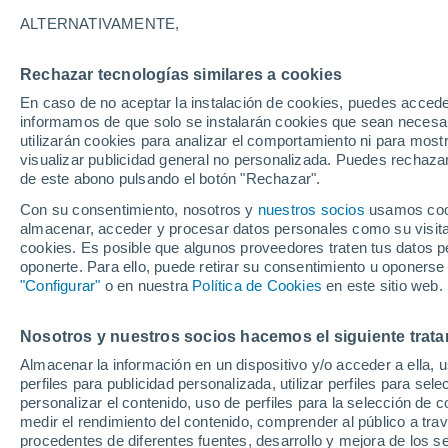
17°
ALTERNATIVAMENTE,
Rechazar tecnologías similares a cookies
Menguant
En caso de no aceptar la instalación de cookies, puedes accede
Iluminada
Sensación de 17°
informamos de que solo se instalarán cookies que sean necesari
utilizarán cookies para analizar el comportamiento ni para most
visualizar publicidad general no personalizada. Puedes rechazar
de este abono pulsando el botón "Rechazar".
Astronomía
La sonda Cassini revela un océano hirviente
Con su consentimiento, nosotros y
nuestros socios
usamos cooki
oculto bajo el hielo de Saturno
almacenar, acceder y procesar datos personales como su visita e
cookies. Es posible que algunos proveedores traten tus datos pe
Tiempo 1 - 7 días
Actualidad
Mapa de temperatura
oponerte. Para ello, puede retirar su consentimiento u oponerse
"Configurar"
o en nuestra
Política de Cookies
en este sitio web.
Nosotros y nuestros socios hacemos el siguiente trata
Mañana
Martes
M
Hoy
Almacenar la información en un dispositivo y/o acceder a ella, 
10 Ago
11 Ago
9 Ago
perfiles para publicidad personalizada, utilizar perfiles para sele
personalizar el contenido, uso de perfiles para la selección de c
medir el rendimiento del contenido, comprender al público a tra
procedentes de diferentes fuentes, desarrollo y mejora de los se
80%