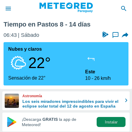
a semana
Tiempo en Pastos 8 - 14 días
privacidad
06:43
Sábado
...
o de
om.py
com.py) ha
Nubes y claros
ado por
22°
es para
ue la
 que se
Este
e calidad.
Sensación de 22°
10
26 km/h
eder a este
ediante las
opciones:
Astronomía
Los seis miradores imprescindibles para vivir el
ookies y
eclipse solar total del 12 de agosto en España
e forma
¡Descarga
GRATIS
la app de
Instalar
d digital
Meteored!
ada, basada