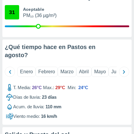
retirar su
Aceptable
ento u
31
PM₁₀ (36 µg/m³)
 de datos
er momento
ic en
o en
¿Qué tiempo hace en Pastos en
 Cookies
en
agosto
?
eb.
y
Enero
Febrero
Marzo
Abril
Mayo
Junio
Ju
socios
el
T. Media:
26°C
Max.:
29°C
Min:
24°C
to de
Días de lluvia:
23
días
la
Acum. de lluvia:
110 mm
 en un
 y/o acceder
Viento medio:
16 km/h
 de datos
ara
 anuncios