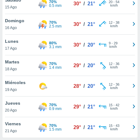
70%
ublicidad y
20
-
54
30°
/
21°
0.5 mm
km/h
15 Ago
do en
 mismo.
Domingo
70%
12
-
38
30°
/
21°
sultar más
2.5 mm
km/h
16 Ago
 en nuestra
 Cookies
y
Lunes
80%
9
-
29
ualquier
30°
/
20°
3.1 mm
km/h
17 Ago
ento
 botón
Martes
70%
12
-
36
29°
/
20°
ación de
1.4 mm
km/h
18 Ago
kies
 disponible
Miércoles
12
-
36
e nuestra
28°
/
20°
km/h
19 Ago
.
Jueves
IVAMENTE,
70%
15
-
42
29°
/
21°
0.9 mm
km/h
20 Ago
as
Viernes
70%
15
-
43
29°
/
21°
 a cookies
1.5 mm
km/h
21 Ago
 no aceptar