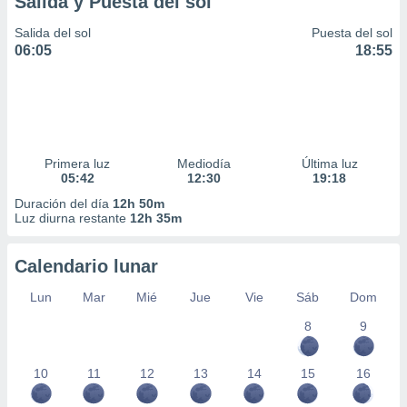
Salida y Puesta del sol
ar perfiles
idad
Salida del sol
Puesta del sol
a, utilizar
06:05
18:55
a
 la
da, crear un
personalizar
o, uso de
Primera luz
Mediodía
Última luz
a la
05:42
12:30
19:18
e contenido
do, medir el
Duración del día
12h 50m
Luz diurna restante
12h 35m
 de la
medir el
 del
Calendario lunar
 comprender
 través de
Lun
Mar
Mié
Jue
Vie
Sáb
Dom
s o a través
nación de
8
9
edentes de
fuentes,
10
11
12
13
14
15
16
y mejora de
os, uso de