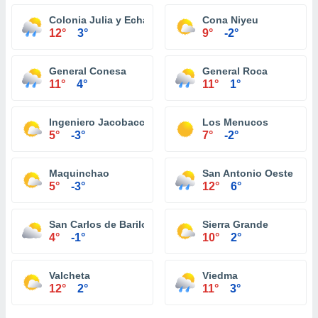
Colonia Julia y Echarren
Cona Niyeu
12°
3°
9°
-2°
General Conesa
General Roca
11°
4°
11°
1°
Ingeniero Jacobacci
Los Menucos
5°
-3°
7°
-2°
Maquinchao
San Antonio Oeste
5°
-3°
12°
6°
San Carlos de Bariloche
Sierra Grande
4°
-1°
10°
2°
Valcheta
Viedma
12°
2°
11°
3°