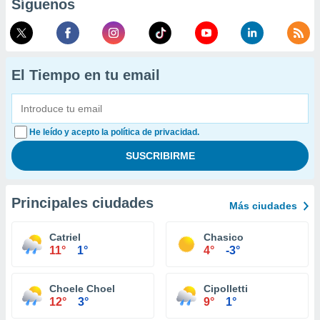
Síguenos
El Tiempo en tu email
He leído y acepto la política de privacidad.
Principales ciudades
Más ciudades
Catriel
Chasico
11°
1°
4°
-3°
Choele Choel
Cipolletti
12°
3°
9°
1°