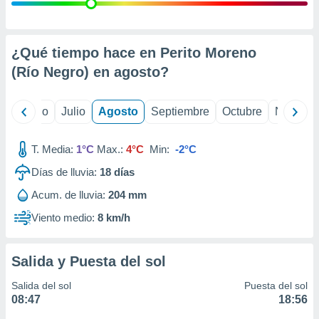
ados con el
 seleccionar
o.
calización
¿Qué tiempo hace en Perito Moreno
precisa e
(Río Negro) en
agosto
?
ión mediante
, publicidad
yo
Junio
Julio
Agosto
Septiembre
Octubre
Noviemb
dos,
 publicidad
T. Media:
1°C
Max.:
4°C
Min:
-2°C
,
Días de lluvia:
18
días
ón de
 desarrollo
Acum. de lluvia:
204 mm
s.
Viento medio:
8 km/h
tros 1199
ios
Salida y Puesta del sol
Salida del sol
Puesta del sol
08:47
18:56