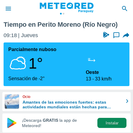
Tiempo en Perito Moreno (Río Negro)
privacidad
09:18
Jueves
...
o de
om.py
com.py) ha
Parcialmente nuboso
ado por
1°
es para
ue la
 que se
Oeste
e calidad.
Sensación de -2°
13
33 km/h
eder a este
ediante las
opciones:
Ocio
Amantes de las emociones fuertes: estas
ookies y
actividades mundiales están hechas para
e forma
ustedes
¡Descarga
GRATIS
la app de
Instalar
d digital
Meteored!
ada, basada