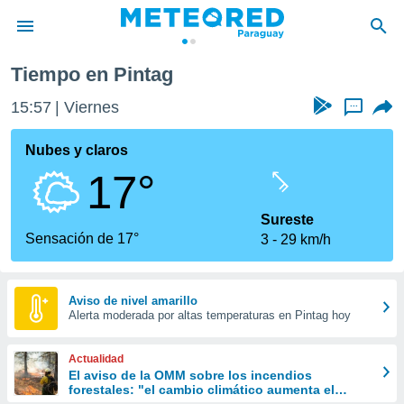
Tiempo en Pintag
privacidad
15:57
Viernes
...
o de
om.py
com.py) ha
Nubes y claros
ado por
17°
es para
ue la
 que se
Sureste
e calidad.
Sensación de 17°
3
29 km/h
eder a este
ediante las
opciones:
Aviso de nivel amarillo
Alerta moderada por altas temperaturas en Pintag hoy
ookies y
e forma
Actualidad
d digital
El aviso de la OMM sobre los incendios
forestales: "el cambio climático aumenta el
ada, basada