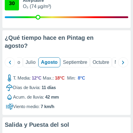
Aceptable
ados con el
30
 seleccionar
O₃ (74 µg/m³)
o.
calización
precisa e
ión mediante
¿Qué tiempo hace en Pintag en
, publicidad
agosto
?
dos,
 publicidad
yo
Junio
Julio
Agosto
Septiembre
Octubre
Noviemb
,
ón de
 desarrollo
T. Media:
12°C
Max.:
18°C
Min:
8°C
s.
Días de lluvia:
11
días
tros 1199
Acum. de lluvia:
42 mm
ios
Viento medio:
7 km/h
Salida y Puesta del sol