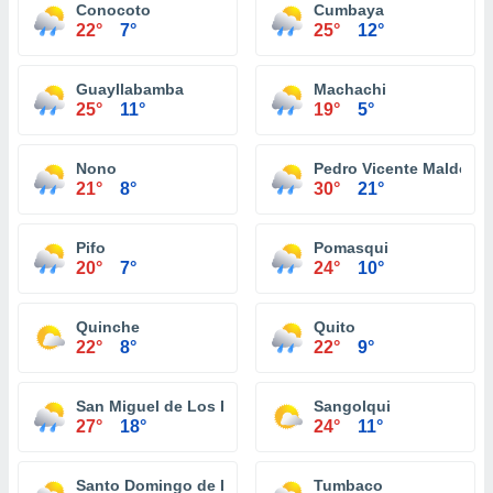
Conocoto
Cumbaya
22°
7°
25°
12°
Guayllabamba
Machachi
25°
11°
19°
5°
Nono
Pedro Vicente Maldona
21°
8°
30°
21°
Pifo
Pomasqui
20°
7°
24°
10°
Quinche
Quito
22°
8°
22°
9°
San Miguel de Los Bancos
Sangolqui
27°
18°
24°
11°
Santo Domingo de Los Colorados
Tumbaco