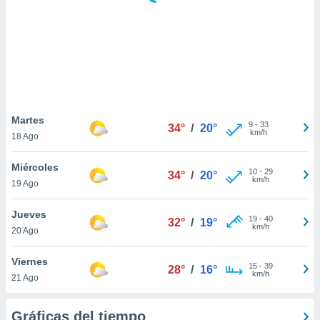
ste abono
 botón
.
nto,
cios
kies,
Martes
9
-
33
ores únicos
34°
/
20°
km/h
18 Ago
as similares
nar,
Miércoles
rocesar
10
-
29
34°
/
20°
km/h
onales como
19 Ago
 este sitio
recciones IP
Jueves
19
-
40
32°
/
19°
ficadores de
km/h
20 Ago
 posible
s
Viernes
 traten tus
15
-
39
28°
/
16°
km/h
nales en
21 Ago
 interés
go a lo que
Gráficas del tiempo
nerte. Para