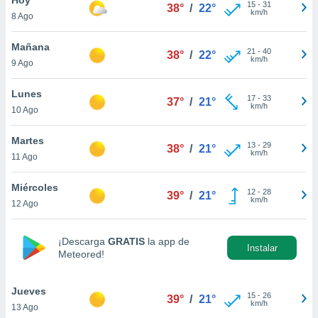
ublicidad y
15
-
31
38°
/
22°
km/h
8 Ago
do en
 mismo.
Mañana
21
-
40
38°
/
22°
sultar más
km/h
9 Ago
 en nuestra
 Cookies
y
Lunes
17
-
33
ualquier
37°
/
21°
km/h
10 Ago
ento
 botón
Martes
13
-
29
38°
/
21°
ación de
km/h
11 Ago
kies
 disponible
Miércoles
12
-
28
e nuestra
39°
/
21°
km/h
12 Ago
.
IVAMENTE,
¡Descarga
GRATIS
la app de
Instalar
Meteored!
as
 a cookies
Jueves
15
-
26
39°
/
21°
km/h
13 Ago
 no aceptar