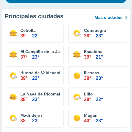
Principales ciudades
Más ciudades
Cebolla
Consuegra
39°
22°
38°
23°
El Campillo de la Jara
Escalona
37°
23°
39°
21°
Huerta de Valdecarábanos
Illescas
39°
22°
39°
23°
La Nava de Ricomalillo
Lillo
38°
23°
38°
22°
Madridejos
Magán
38°
23°
40°
23°