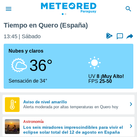
Quero
Tiempo en Quero (España)
privacidad
13:45
Sábado
...
o de
om.py
com.py) ha
Nubes y claros
ado por
36°
es para
ue la
 que se
UV
8 ¡Muy Alto!
e calidad.
Sensación de 34°
FPS
25-50
eder a este
ediante las
opciones:
Aviso de nivel amarillo
Alerta moderada por altas temperaturas en Quero hoy
ookies y
e forma
Astronomía
d digital
Los seis miradores imprescindibles para vivir el
eclipse solar total del 12 de agosto en España
ada, basada