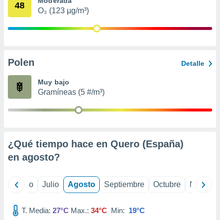
Moderada
ados con el
48
 seleccionar
O₃ (123 µg/m³)
o.
calización
precisa e
ión mediante
Polen
Detalle
, publicidad
Muy bajo
dos,
Gramíneas (5 #/m³)
 publicidad
,
ón de
 desarrollo
s.
¿Qué tiempo hace en Quero (España)
tros 1199
en
agosto
?
ios
yo
Junio
Julio
Agosto
Septiembre
Octubre
Noviemb
T. Media:
27°C
Max.:
34°C
Min:
19°C