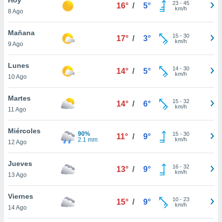
ublicidad y
23
-
45
16°
/
5°
km/h
8 Ago
do en
 mismo.
Mañana
15
-
30
17°
/
3°
sultar más
km/h
9 Ago
 en nuestra
 Cookies
y
Lunes
14
-
30
ualquier
14°
/
5°
km/h
10 Ago
ento
 botón
Martes
15
-
32
14°
/
6°
ación de
km/h
11 Ago
kies
 disponible
Miércoles
90%
15
-
30
e nuestra
11°
/
9°
2.1 mm
km/h
12 Ago
.
Jueves
IVAMENTE,
16
-
32
13°
/
9°
km/h
13 Ago
as
Viernes
10
-
23
15°
/
9°
 a cookies
km/h
14 Ago
 no aceptar