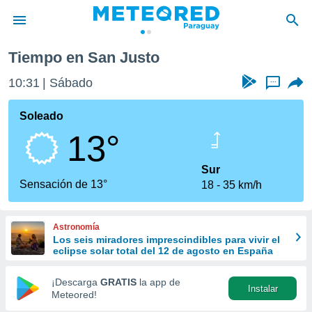
Tiempo en San Justo
privacidad
10:31
Sábado
...
o de
om.py
com.py) ha
Soleado
ado por
13°
es para
ue la
 que se
Sur
e calidad.
Sensación de 13°
18
35 km/h
eder a este
ediante las
opciones:
Astronomía
Los seis miradores imprescindibles para vivir el
ookies y
eclipse solar total del 12 de agosto en España
e forma
¡Descarga
GRATIS
la app de
Instalar
d digital
Meteored!
ada, basada