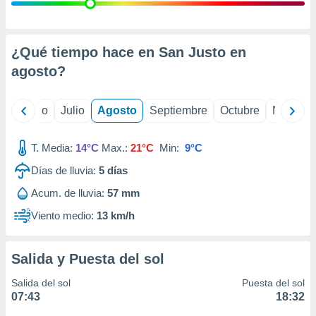
ados con el
 seleccionar
o.
calización
¿Qué tiempo hace en San Justo en
precisa e
agosto
?
ión mediante
, publicidad
yo
Junio
Julio
Agosto
Septiembre
Octubre
Noviemb
dos,
 publicidad
T. Media:
14°C
Max.:
21°C
Min:
9°C
,
Días de lluvia:
5
días
ón de
 desarrollo
Acum. de lluvia:
57 mm
s.
Viento medio:
13 km/h
tros 1199
ios
Salida y Puesta del sol
Salida del sol
Puesta del sol
07:43
18:32