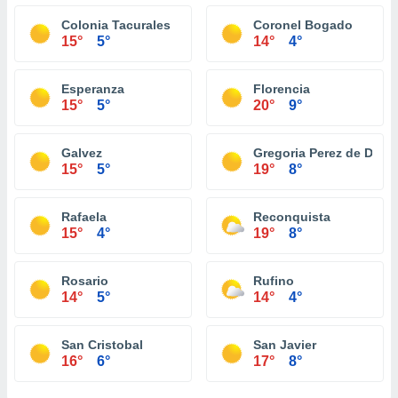
Colonia Tacurales
Coronel Bogado
15°
5°
14°
4°
Esperanza
Florencia
15°
5°
20°
9°
Galvez
Gregoria Perez de Deni
15°
5°
19°
8°
Rafaela
Reconquista
15°
4°
19°
8°
Rosario
Rufino
14°
5°
14°
4°
San Cristobal
San Javier
16°
6°
17°
8°