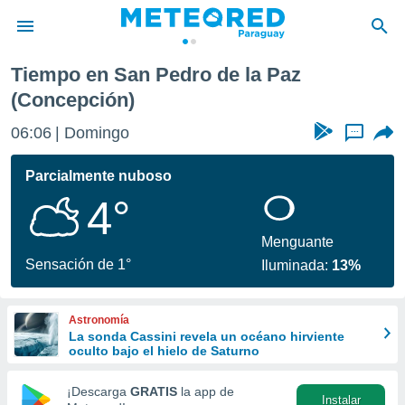
Tiempo en San Pedro de la Paz
privacidad
(Concepción)
o de
om.py
06:06
Domingo
...
com.py) ha
ado por
Parcialmente nuboso
es para
ue la
4°
 que se
e calidad.
Menguante
eder a este
Sensación de 1°
ediante las
Iluminada:
13%
opciones:
ookies y
Astronomía
e forma
La sonda Cassini revela un océano hirviente
oculto bajo el hielo de Saturno
d digital
¡Descarga
GRATIS
la app de
ada, basada
Instalar