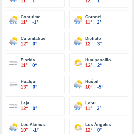
11°
1°
12°
1°
Contulmo
Coronel
11°
-1°
11°
3°
Curanilahue
Dichato
12°
0°
12°
3°
Florida
Hualpencillo
11°
0°
12°
2°
Hualqui
Huépil
13°
0°
10°
-5°
Laja
Lebu
12°
0°
11°
3°
Los Álamos
Los Ángeles
10°
-1°
12°
0°