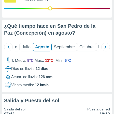
ados con el
 seleccionar
o.
calización
precisa e
¿Qué tiempo hace en San Pedro de la
ión mediante
Paz (Concepción) en
agosto
?
, publicidad
yo
Junio
Julio
Agosto
Septiembre
Octubre
Noviemb
dos,
 publicidad
,
T. Media:
9°C
Max.:
13°C
Min:
6°C
ón de
 desarrollo
Días de lluvia:
12
días
s.
Acum. de lluvia:
126 mm
tros 1199
ios
Viento medio:
12 km/h
Salida y Puesta del sol
Salida del sol
Puesta del sol