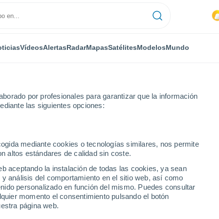
ticias
Vídeos
Alertas
Radar
Mapas
Satélites
Modelos
Mundo
borado por profesionales para garantizar que la información
ediante las siguientes opciones:
ecogida mediante cookies o tecnologías similares, nos permite
on altos estándares de calidad sin coste.
eb aceptando la instalación de todas las cookies, ya sean
 y análisis del comportamiento en el sitio web, así como
...
ntenido personalizado en función del mismo. Puedes consultar
alquier momento el consentimiento pulsando el botón
Por hora
uestra página web.
Intervalos nubosos en las
próximas horas