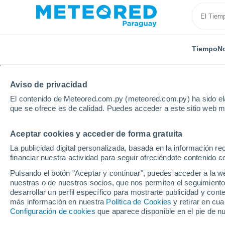
Tiempo
No
Aviso de privacidad
El contenido de Meteored.com.py (meteored.com.py) ha sido ela
que se ofrece es de calidad. Puedes acceder a este sitio web m
Aceptar cookies y acceder de forma gratuita
Inicio
Nueva Zelanda
Hawke's Bay
Tuai
La publicidad digital personalizada, basada en la información r
financiar nuestra actividad para seguir ofreciéndote contenido c
Tiempo en Tuai
Pulsando el botón "Aceptar y continuar", puedes acceder a la w
nuestras o de nuestros socios, que nos permiten el seguimiento
12:56
Jueves
desarrollar un perfil específico para mostrarte publicidad y co
más información en nuestra
Política de Cookies
y retirar en cu
Configuración de cookies
que aparece disponible en el pie de n
Nubes y claros