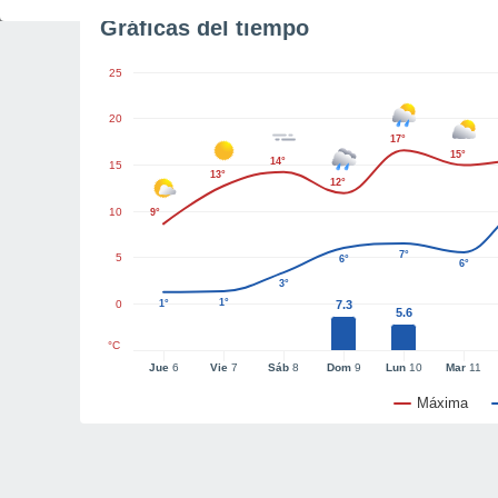
Gráficas del tiempo
25
20
17°
15°
14°
15
13°
12°
10
9°
7°
5
6°
6°
3°
1°
0
1°
7.3
5.6
°C
Jue
6
Vie
7
Sáb
8
Dom
9
Lun
10
Mar
11
Máxima