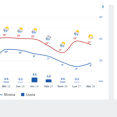
60
16°
15°
15°
14°
40
12°
12°
9°
10°
10°
8°
7°
20
4°
4°
2°
4.5
2.8
0.5
0.5
0.3
0.3
mm
Mié
12
Jue
13
Vie
14
Sáb
15
Dom
16
Lun
17
Mar
18
Mínima
Lluvia