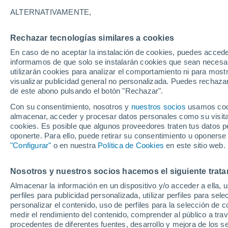
8°
ALTERNATIVAMENTE,
Rechazar tecnologías similares a cookies
Sur
En caso de no aceptar la instalación de cookies, puedes accede
Sensación de 6°
12
-
32 km
informamos de que solo se instalarán cookies que sean necesari
utilizarán cookies para analizar el comportamiento ni para most
visualizar publicidad general no personalizada. Puedes rechazar
de este abono pulsando el botón "Rechazar".
Actualidad
El desierto que alimenta la selva: un experto 
Con su consentimiento, nosotros y
nuestros socios
usamos cooki
NASA revela cómo el Sáhara mantiene viva la
almacenar, acceder y procesar datos personales como su visita e
Amazonía
cookies. Es posible que algunos proveedores traten tus datos pe
Tiempo 1 - 7 días
Actualidad
Mapa de nubosidad
oponerte. Para ello, puede retirar su consentimiento u oponerse
"Configurar"
o en nuestra
Política de Cookies
en este sitio web.
Nosotros y nuestros socios hacemos el siguiente trata
Mañana
Sábado
D
Hoy
Almacenar la información en un dispositivo y/o acceder a ella, 
7 Ago
8 Ago
6 Ago
perfiles para publicidad personalizada, utilizar perfiles para sele
personalizar el contenido, uso de perfiles para la selección de c
medir el rendimiento del contenido, comprender al público a tra
procedentes de diferentes fuentes, desarrollo y mejora de los se