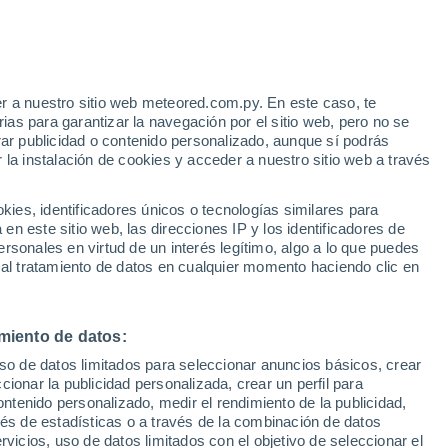
r a nuestro sitio web meteored.com.py. En este caso, te
/h
as para garantizar la navegación por el sitio web, pero no se
rar publicidad o contenido personalizado, aunque sí podrás
 la instalación de cookies y acceder a nuestro sitio web a través
de la
es, identificadores únicos o tecnologías similares para
n este sitio web, las direcciones IP y los identificadores de
rsonales en virtud de un interés legítimo, algo a lo que puedes
Radar de lluvia
Satélites
Modelos
 al tratamiento de datos en cualquier momento haciendo clic en
miento de datos:
omingo
Lunes
Martes
Miércoles
uso de datos limitados para seleccionar anuncios básicos, crear
9 Ago
10 Ago
11 Ago
12 Ago
ccionar la publicidad personalizada, crear un perfil para
ontenido personalizado, medir el rendimiento de la publicidad,
vés de estadísticas o a través de la combinación de datos
rvicios, uso de datos limitados con el objetivo de seleccionar el
90%
90%
60%