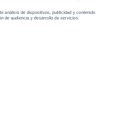
7.3 mm
5.6 mm
0.5 mm
12°
/
6°
17°
/
7°
15°
/
6°
16°
/
10°
e análisis de dispositivos, publicidad y contenido
n de audiencia y desarrollo de servicios.
-
53
km/h
10
-
50
km/h
7
-
21
km/h
20
-
47
km/h
Sur
2 Bajo
12
-
32 km/h
FPS:
no
Sur
1 Bajo
11
-
31 km/h
FPS:
no
Sur
1 Bajo
10
-
29 km/h
FPS:
no
Sur
0 Bajo
9
-
26 km/h
FPS:
no