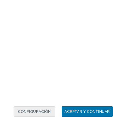
Calendario lunar
Lun
Mar
Mié
Jue
Vie
Sáb
Dom
6
7
8
9
10
11
12
13
14
15
16
17
18
19
CONFIGURACIÓN
ACEPTAR Y CONTINUAR