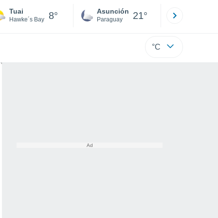
Tuai
Asunción
Santa Rit
8°
21°
Hawke´s Bay
Paraguay
Alto Paraná
°C