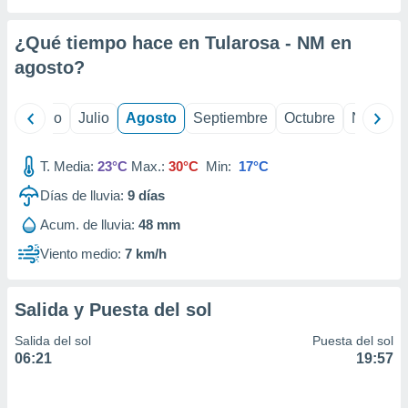
ados con el
 seleccionar
o.
¿Qué tiempo hace en Tularosa - NM en
calización
agosto
?
precisa e
ión mediante
yo
Junio
Julio
Agosto
Septiembre
Octubre
Noviemb
, publicidad
T. Media:
23°C
Max.:
30°C
Min:
17°C
dos,
 publicidad
Días de lluvia:
9
días
,
ón de
Acum. de lluvia:
48 mm
 desarrollo
Viento medio:
7 km/h
s.
tros 1199
ios
Salida y Puesta del sol
Salida del sol
Puesta del sol
06:21
19:57