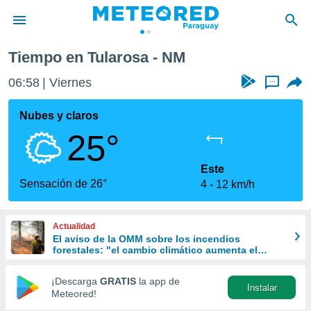
Tiempo en Tularosa - NM
privacidad
06:58
Viernes
...
o de
om.py
com.py) ha
Nubes y claros
ado por
25°
es para
ue la
 que se
Este
e calidad.
Sensación de 26°
4
12 km/h
eder a este
ediante las
opciones:
Actualidad
El aviso de la OMM sobre los incendios
ookies y
forestales: "el cambio climático aumenta el
e forma
riesgo, pero no es el único culpable
¡Descarga
GRATIS
la app de
Instalar
d digital
Meteored!
ada, basada