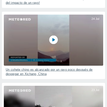
ublicidad y
del impacto de un rayo!
do en
 mismo.
24 Jul
sultar más
 en nuestra
 Cookies
y
ualquier
ento
 botón
ación de
kies
 disponible
e nuestra
.
Un cohete chino es alcanzado por un rayo poco después de
despegar en Xichang, China
IVAMENTE,
23 Jul
as
 a cookies
 no aceptar