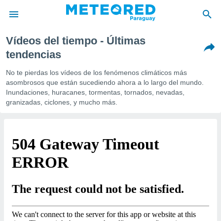
Vídeos del tiempo - Últimas
privacidad
tendencias
o de
om.py
No te pierdas los vídeos de los fenómenos climáticos más
com.py) ha
asombrosos que están sucediendo ahora a lo largo del mundo.
ado por
Inundaciones, huracanes, tormentas, tornados, nevadas,
es para
granizadas, ciclones, y mucho más.
ue la
 que se
e calidad.
eder a este
ediante las
opciones:
ookies y
e forma
d digital
ada, basada