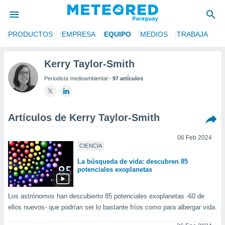
S
PRODUCTOS
EMPRESA
EQUIPO
MEDIOS
TRABAJA
privacidad
o de
Kerry Taylor-Smith
om.py
Periodista medioambiental -
97 artículos
com.py) ha
ado por
es para
ue la
Artículos de Kerry Taylor-Smith
 que se
e calidad.
eder a este
06 Feb 2024
CIENCIA
ediante las
opciones:
La búsqueda de vida: descubren 85
potenciales exoplanetas
ookies y
e forma
Los astrónomos han descubierto 85 potenciales exoplanetas -60 de
ellos nuevos- que podrían ser lo bastante fríos como para albergar vida.
d digital
ada, basada