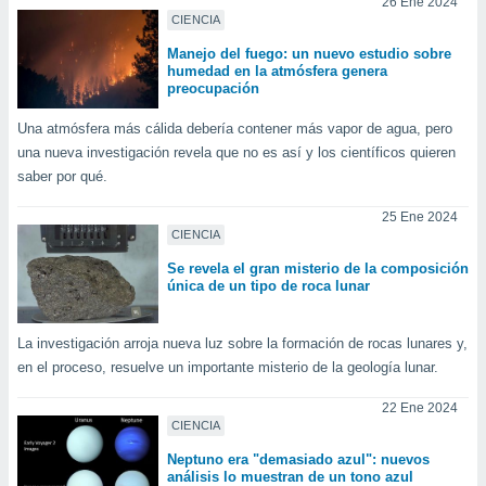
26 Ene 2024
mación
CIENCIA
ediante
ecnologías
Manejo del fuego: un nuevo estudio sobre
nos permite
humedad en la atmósfera genera
estra
preocupación
ara seguir
Una atmósfera más cálida debería contener más vapor de agua, pero
e contenido
ACEPTAR
stándares
una nueva investigación revela que no es así y los científicos quieren
Y
sin coste.
saber por qué.
CONTINUAR
 botón
25 Ene 2024
continuar",
CONFIGURACIÓN
CIENCIA
der a la
ndo la
Se revela el gran misterio de la composición
única de un tipo de roca lunar
 de todas
, ya sean
de nuestros
La investigación arroja nueva luz sobre la formación de rocas lunares y,
 nos
en el proceso, resuelve un importante misterio de la geología lunar.
 y análisis
22 Ene 2024
tamiento en
CIENCIA
b, así como
un perfil
Neptuno era "demasiado azul": nuevos
para
análisis lo muestran de un tono azul