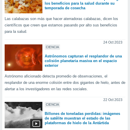
los beneficios para la salud durante su
retirar su
temporada de cosecha
ento u
Las calabazas son más que hacer aterradoras calabazas, dicen los
 de datos
científicos que creen que estamos pasando por alto sus beneficios
er momento
para la salud.
ic en
o en
24 Oct 2023
CIENCIA
 Cookies
en
eb.
Astrónomos capturan el resplandor de una
colisión planetaria masiva en el espacio
y
exterior
socios
el
Astrónomo aficionado detecta promedio de observaciones, el
resplandor de una enorme colisión entre dos gigantes de hielo, antes de
to de
alertar a los investigadores en las redes sociales.
22 Oct 2023
la
CIENCIA
 en un
 y/o acceder
Billones de toneladas perdidas: imágenes
 de datos
de satélite muestran el estado de las
ara
plataformas de hielo de la Antártida
 anuncios