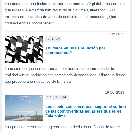
ar perfiles
Las imágenes satelitales muestran que más de 70 plataformas de hielo
idad
que rodean la Antártida han reducido su volumen, liberando 7500
a, utilizar
millones de toneladas de agua de deshielo en los océanos. ¿Qué
a
consecuencias podría tener?
 la
17 Oct 2023
da, crear un
CIENCIA
personalizar
¿Vivimos en una simulación por
o, uso de
computadora?
a la
e contenido
do, medir el
La noción de que somos meras construcciones en un mundo de
 de la
realidad virtual podría no ser demasiado descabellada, afirma un físico
medir el
que propone una nueva ley de la física
 del
 comprender
16 Oct 2023
 través de
ACTUALIDAD
s o a través
nación de
Los científicos consideran seguro el vertido
edentes de
de las controvertidas aguas residuales de
fuentes,
Fukushima
y mejora de
os, uso de
Las pruebas científicas sugieren que la decisión de Japón de verter