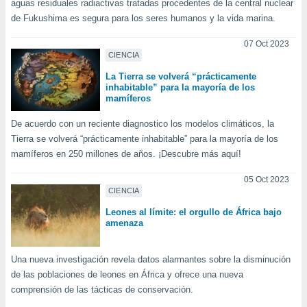
ados con el
aguas residuales radiactivas tratadas procedentes de la central nuclear
 seleccionar
de Fukushima es segura para los seres humanos y la vida marina.
o.
07 Oct 2023
calización
CIENCIA
precisa e
ión mediante
La Tierra se volverá “prácticamente
inhabitable” para la mayoría de los
mamíferos
, publicidad
De acuerdo con un reciente diagnostico los modelos climáticos, la
dos,
Tierra se volverá “prácticamente inhabitable” para la mayoría de los
 publicidad
,
mamíferos en 250 millones de años. ¡Descubre más aquí!
ón de
 desarrollo
05 Oct 2023
s.
CIENCIA
Leones al límite: el orgullo de África bajo
tros 1199
amenaza
ios
Una nueva investigación revela datos alarmantes sobre la disminución
de las poblaciones de leones en África y ofrece una nueva
comprensión de las tácticas de conservación.