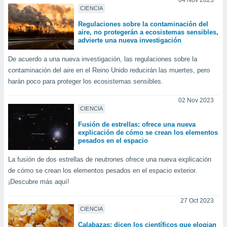
04 Nov 2023
ste abono
CIENCIA
 botón
Regulaciones sobre la contaminación del
.
aire, no protegerán a ecosistemas sensibles,
advierte una nueva investigación
nto,
De acuerdo a una nueva investigación, las regulaciones sobre la
contaminación del aire en el Reino Unido reducirán las muertes, pero
cios
kies,
harán poco para proteger los ecosistemas sensibles.
ores únicos
as similares
02 Nov 2023
nar,
CIENCIA
rocesar
Fusión de estrellas: ofrece una nueva
onales como
explicación de cómo se crean los elementos
 este sitio
pesados en el espacio
recciones IP
ficadores de
La fusión de dos estrellas de neutrones ofrece una nueva explicación
 posible
de cómo se crean los elementos pesados en el espacio exterior.
s
¡Descubre más aquí!
 traten tus
nales en
27 Oct 2023
 interés
CIENCIA
go a lo que
nerte. Para
Calabazas: dicen los científicos que elogian