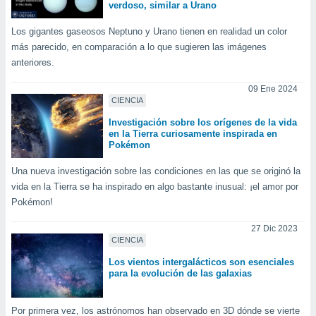
ublicidad y
verdoso, similar a Urano
do en
Los gigantes gaseosos Neptuno y Urano tienen en realidad un color
 mismo.
más parecido, en comparación a lo que sugieren las imágenes
sultar más
anteriores.
 en nuestra
 Cookies
y
09 Ene 2024
ualquier
CIENCIA
Investigación sobre los orígenes de la vida
ento
en la Tierra curiosamente inspirada en
 botón
Pokémon
ación de
kies
Una nueva investigación sobre las condiciones en las que se originó la
 disponible
vida en la Tierra se ha inspirado en algo bastante inusual: ¡el amor por
e nuestra
Pokémon!
.
27 Dic 2023
IVAMENTE,
CIENCIA
Los vientos intergalácticos son esenciales
para la evolución de las galaxias
as
 a cookies
 no aceptar
Por primera vez, los astrónomos han observado en 3D dónde se vierte