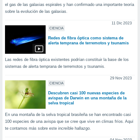
ón de
el gas de las galaxias espirales y han confirmado una importante teoría
uedes
sobre la evolución de las galaxias.
uestro sitio
ed.com.py.
11 Dic 2023
o, te
CIENCIA
 de que
talarán
Redes de fibra óptica como sistema de
alerta temprana de terremotos y tsunamis
e sean
para
a
Las redes de fibra óptica existentes podrían constituir la base de los
por el sitio
sistemas de alerta temprana de terremotos y tsunamis.
o se
cookies para
29 Nov 2023
CIENCIA
nto ni para
licidad o
Descubren casi 100 nuevas especies de
avispas de Darwin en una montaña de la
ado, aunque
selva tropical
sualizar
general no
En una montaña de la selva tropical brasileña se han encontrado casi
ada. Puedes
100 especies de una avispa que se cree que vive en climas fríos. Aquí
 instalación
te contamos más sobre este increíble hallazgo.
y acceder a
io web a