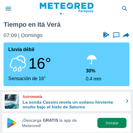
Tiempo en Itá Verá
privacidad
07:09
Domingo
...
o de
om.py
com.py) ha
Lluvia débil
ado por
16°
es para
ue la
 que se
30%
e calidad.
Sensación de 16°
0.4 mm
eder a este
ediante las
opciones:
Astronomía
La sonda Cassini revela un océano hirviente
ookies y
oculto bajo el hielo de Saturno
e forma
¡Descarga
GRATIS
la app de
Instalar
d digital
Meteored!
ada, basada