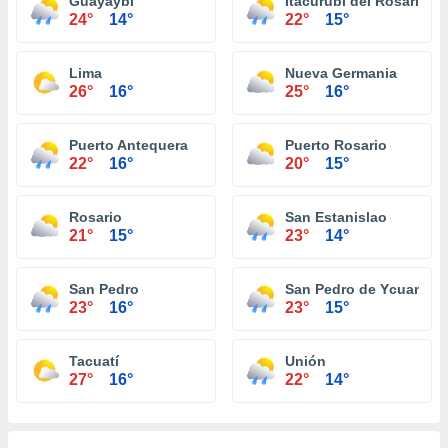
Guayaybi
Itacurubí del Rosario
24°
14°
22°
15°
Lima
Nueva Germania
26°
16°
25°
16°
Puerto Antequera
Puerto Rosario
22°
16°
20°
15°
Rosario
San Estanislao
21°
15°
23°
14°
San Pedro
San Pedro de Ycuaman
23°
16°
23°
15°
Tacuatí
Unión
27°
16°
22°
14°