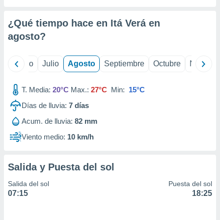
ados con el
 seleccionar
o.
¿Qué tiempo hace en Itá Verá en
calización
agosto
?
precisa e
ión mediante
yo
Junio
Julio
Agosto
Septiembre
Octubre
Noviemb
, publicidad
T. Media:
20°C
Max.:
27°C
Min:
15°C
dos,
 publicidad
Días de lluvia:
7
días
,
ón de
Acum. de lluvia:
82 mm
 desarrollo
Viento medio:
10 km/h
s.
tros 1199
ios
Salida y Puesta del sol
Salida del sol
Puesta del sol
07:15
18:25