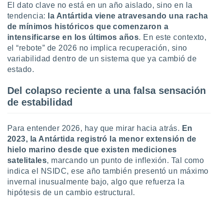
El dato clave no está en un año aislado, sino en la
ste abono
tendencia:
la Antártida viene atravesando una racha
 botón
.
de mínimos históricos que comenzaron a
intensificarse en los últimos años
. En este contexto,
el “rebote” de 2026 no implica recuperación, sino
nto,
variabilidad dentro de un sistema que ya cambió de
cios
estado.
kies,
ores únicos
Del colapso reciente a una falsa sensación
as similares
de estabilidad
nar,
rocesar
onales como
Para entender 2026, hay que mirar hacia atrás.
En
 este sitio
2023, la Antártida registró la menor extensión de
recciones IP
hielo marino desde que existen mediciones
ficadores de
satelitales
, marcando un punto de inflexión. Tal como
 posible
s
indica el NSIDC, ese año también presentó un máximo
 traten tus
invernal inusualmente bajo, algo que refuerza la
nales en
hipótesis de un cambio estructural.
 interés
go a lo que
nerte. Para