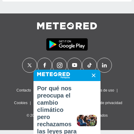
Por qué nos
Contacto
Sobre nosotros
FAQ
Términos de uso
preocupa el
cambio
Cookies
Política de privacidad
Configuración de privacidad
climático
© 2026 Meteored. Todos los derechos reservados
pero
rechazamos
las leyes para