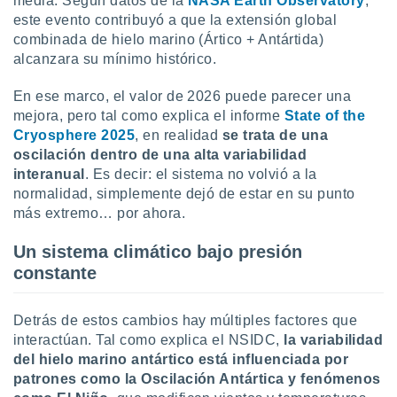
media. Según datos de la
NASA Earth Observatory
,
ados con el
 seleccionar
este evento contribuyó a que la extensión global
o.
combinada de hielo marino (Ártico + Antártida)
alcanzara su mínimo histórico.
calización
precisa e
En ese marco, el valor de 2026 puede parecer una
ión mediante
mejora, pero tal como explica el informe
State of the
, publicidad
Cryosphere 2025
, en realidad
se trata de una
oscilación dentro de una alta variabilidad
dos,
interanual
. Es decir: el sistema no volvió a la
 publicidad
normalidad, simplemente dejó de estar en su punto
,
más extremo… por ahora.
ón de
 desarrollo
s.
Un sistema climático bajo presión
constante
tros 1199
ios
Detrás de estos cambios hay múltiples factores que
interactúan. Tal como explica el NSIDC,
la variabilidad
del hielo marino antártico está influenciada por
patrones como la Oscilación Antártica y fenómenos