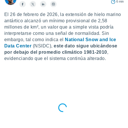
6 min
ublicidad y
do en
El 26 de febrero de 2026, la extensión de hielo marino
 mismo.
antártico alcanzó un mínimo provisional de 2,58
sultar más
millones de km², un valor que a simple vista podría
 en nuestra
interpretarse como una señal de normalidad. Sin
 Cookies
y
embargo, tal como indica el
National Snow and Ice
ualquier
Data Center
(NSIDC),
este dato sigue ubicándose
ento
por debajo del promedio climático 1981-2010
,
 botón
evidenciando que el sistema continúa alterado.
ación de
kies
 disponible
e nuestra
.
IVAMENTE,
as
 a cookies
 no aceptar