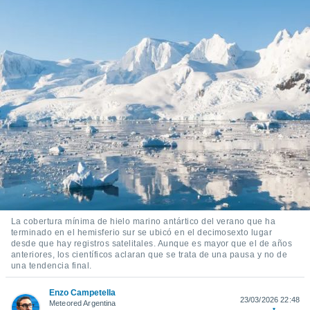
mación
ediante
ecnologías
nos permite
estra
ara seguir
e contenido
ACEPTAR
stándares
Y
sin coste.
CONTINUAR
 botón
continuar",
CONFIGURACIÓN
der a la
ndo la
 de todas
, ya sean
de nuestros
La cobertura mínima de hielo marino antártico del verano que ha
 nos
terminado en el hemisferio sur se ubicó en el decimosexto lugar
desde que hay registros satelitales. Aunque es mayor que el de años
 y análisis
anteriores, los científicos aclaran que se trata de una pausa y no de
tamiento en
una tendencia final.
b, así como
un perfil
Enzo Campetella
23/03/2026 22:48
para
Meteored Argentina