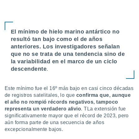
ón de
uedes
uestro sitio
ed.com.py.
o, te
El mínimo de hielo marino antártico no
 de que
talarán
resultó tan bajo como el de años
e sean
anteriores. Los investigadores señalan
para
que no se trata de una tendencia sino de
a
por el sitio
la variabilidad en el marco de un ciclo
o se
descendente
.
cookies para
nto ni para
Este mínimo fue el 16º más bajo en casi cinco décadas
licidad o
de registros satelitales, lo que
confirma que, aunque
el año no rompió récords negativos, tampoco
ado, aunque
sualizar
representa un verdadero alivio
. TLa extensión fue
general no
significativamente mayor que el récord de 2023, pero
ada. Puedes
aún forma parte de una secuencia de años
 instalación
excepcionalmente bajos.
y acceder a
io web a