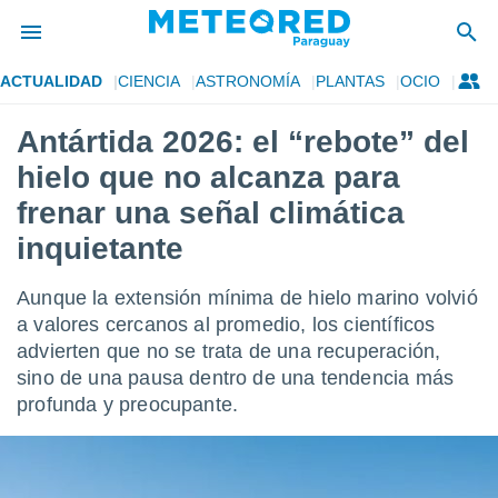
ACTUALIDAD
CIENCIA
ASTRONOMÍA
PLANTAS
OCIO
privacidad
Antártida 2026: el “rebote” del
o de
om.py
hielo que no alcanza para
com.py) ha
ado por
frenar una señal climática
es para
inquietante
ue la
 que se
e calidad.
Aunque la extensión mínima de hielo marino volvió
eder a este
a valores cercanos al promedio, los científicos
ediante las
opciones:
advierten que no se trata de una recuperación,
sino de una pausa dentro de una tendencia más
ookies y
profunda y preocupante.
e forma
d digital
ada, basada