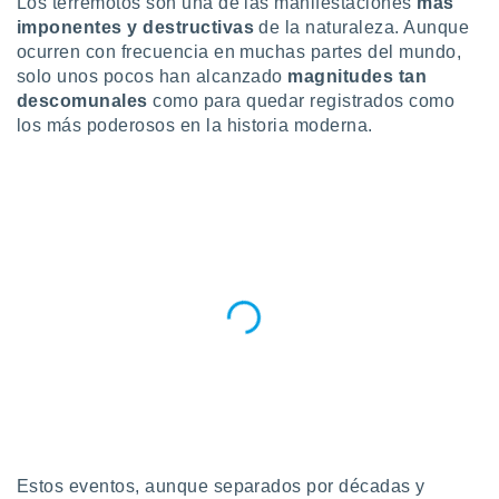
Los terremotos son una de las manifestaciones
más
ublicidad y
imponentes y destructivas
de la naturaleza. Aunque
do en
ocurren con frecuencia en muchas partes del mundo,
 mismo.
solo unos pocos han alcanzado
magnitudes tan
sultar más
descomunales
como para quedar registrados como
 en nuestra
los más poderosos en la historia moderna.
 Cookies
y
ualquier
ento
 botón
ación de
kies
 disponible
e nuestra
.
IVAMENTE,
as
 a cookies
 no aceptar
Estos eventos, aunque separados por décadas y