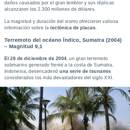
ados con el
daños causados por el gran temblor y sus réplicas
 seleccionar
alcanzaron los 2.300 millones de dólares.
o.
calización
La magnitud y duración del sismo ofrecieron valiosa
precisa e
información sobre la
tectónica de placas
.
ión mediante
Terremoto del océano Índico, Sumatra (2004)
, publicidad
– Magnitud 9,1
dos,
El 26 de diciembre de 2004
, un gran terremoto
 publicidad
,
submarino generado frente a la costa de Sumatra,
ón de
Indonesia, desencadenó
una
serie de tsunamis
 desarrollo
considerados los más devastadores del siglo XXI.
s.
tros 1199
ios