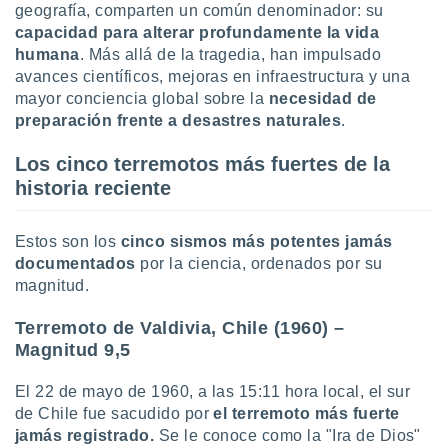
ón de
geografía, comparten un común denominador: su
uedes
capacidad para alterar profundamente la vida
uestro sitio
humana
. Más allá de la tragedia, han impulsado
ed.com.py.
avances científicos, mejoras en infraestructura y una
o, te
mayor conciencia global sobre la
necesidad de
 de que
talarán
preparación frente a desastres naturales
.
e sean
para
Los cinco terremotos más fuertes de la
a
historia reciente
por el sitio
o se
cookies para
Estos son los
cinco sismos más potentes jamás
documentados
por la ciencia, ordenados por su
nto ni para
magnitud.
licidad o
Terremoto de Valdivia, Chile (1960) –
ado, aunque
sualizar
Magnitud 9,5
general no
ada. Puedes
El 22 de mayo de 1960, a las 15:11 hora local, el sur
 instalación
de Chile fue sacudido por
el terremoto más fuerte
y acceder a
jamás registrado.
Se le conoce como la "Ira de Dios"
io web a