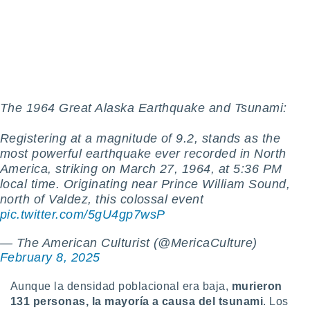
ar perfiles
idad
a, utilizar
a
 la
da, crear un
personalizar
The 1964 Great Alaska Earthquake and Tsunami:
o, uso de
a la
Registering at a magnitude of 9.2, stands as the
e contenido
most powerful earthquake ever recorded in North
do, medir el
 de la
America, striking on March 27, 1964, at 5:36 PM
medir el
local time. Originating near Prince William Sound,
 del
north of Valdez, this colossal event
 comprender
pic.twitter.com/5gU4gp7wsP
 través de
s o a través
— The American Culturist (@MericaCulture)
nación de
February 8, 2025
edentes de
fuentes,
y mejora de
Aunque la densidad poblacional era baja,
murieron
os, uso de
131 personas, la mayoría a causa del tsunami
. Los