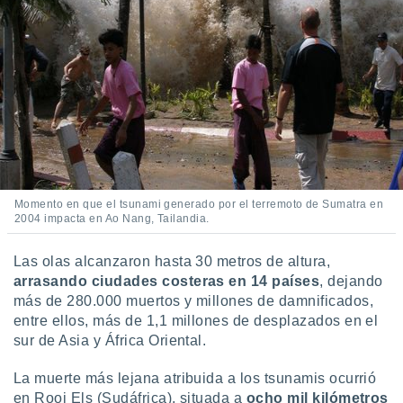
Momento en que el tsunami generado por el terremoto de Sumatra en
2004 impacta en Ao Nang, Tailandia.
Las olas alcanzaron hasta 30 metros de altura,
arrasando ciudades costeras en 14 países
, dejando
más de 280.000 muertos y millones de damnificados,
entre ellos, más de 1,1 millones de desplazados en el
sur de Asia y África Oriental.
La muerte más lejana atribuida a los tsunamis ocurrió
en Rooi Els (Sudáfrica), situada a
ocho mil kilómetros