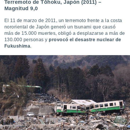
Terremoto de Tōhoku, Japón (2011) –
Magnitud 9,0
El 11 de marzo de 2011, un terremoto frente a la costa
nororiental de Japón generó un tsunami que causó
más de 15.000 muertes, obligó a desplazarse a más de
130.000 personas y
provocó el
desastre nuclear de
Fukushima
.