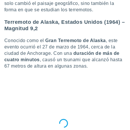
solo cambió el paisaje geográfico, sino también la
retirar su
forma en que se estudian los terremotos.
ento u
 de datos
Terremoto de Alaska, Estados Unidos (1964) –
er momento
Magnitud 9,2
ic en
o en
Conocido como el
Gran Terremoto de Alaska
, este
evento ocurrió el 27 de marzo de 1964, cerca de la
 Cookies
en
ciudad de Anchorage. Con una
duración de más de
eb.
cuatro minutos
, causó un tsunami que alcanzó hasta
y
67 metros de altura en algunas zonas.
socios
el
to de
la
 en un
 y/o acceder
 de datos
ara
 anuncios