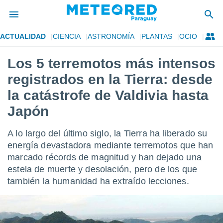
ACTUALIDAD
CIENCIA
ASTRONOMÍA
PLANTAS
OCIO
privacidad
Los 5 terremotos más intensos
o de
om.py
registrados en la Tierra: desde
com.py) ha
ado por
la catástrofe de Valdivia hasta
es para
Japón
ue la
 que se
e calidad.
A lo largo del último siglo, la Tierra ha liberado su
eder a este
energía devastadora mediante terremotos que han
ediante las
opciones:
marcado récords de magnitud y han dejado una
estela de muerte y desolación, pero de los que
ookies y
también la humanidad ha extraído lecciones.
e forma
d digital
ada, basada