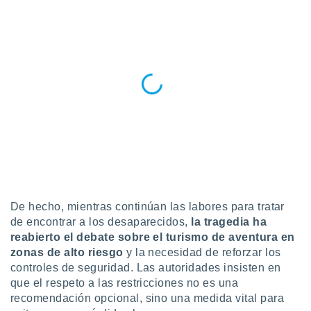
ados con el
 seleccionar
o.
calización
precisa e
ión mediante
, publicidad
dos,
 publicidad
,
ón de
 desarrollo
s.
De hecho, mientras continúan las labores para tratar
tros 1199
de encontrar a los desaparecidos,
la tragedia ha
ios
reabierto el debate sobre el turismo de aventura en
zonas de alto riesgo
y la necesidad de reforzar los
controles de seguridad. Las autoridades insisten en
que el respeto a las restricciones no es una
recomendación opcional, sino una medida vital para