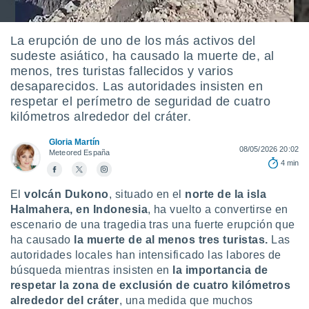
ublicidad y
do en
La erupción de uno de los más activos del
 mismo.
sudeste asiático, ha causado la muerte de, al
sultar más
menos, tres turistas fallecidos y varios
 en nuestra
 Cookies
y
desaparecidos. Las autoridades insisten en
ualquier
respetar el perímetro de seguridad de cuatro
kilómetros alrededor del cráter.
ento
 botón
Gloria Martín
ación de
08/05/2026 20:02
Meteored España
kies
4 min
 disponible
e nuestra
El
volcán Dukono
, situado en el
norte de la isla
.
Halmahera, en Indonesia
, ha vuelto a convertirse en
escenario de una tragedia tras una fuerte erupción que
IVAMENTE,
ha causado
la muerte de al menos tres turistas.
Las
autoridades locales han intensificado las labores de
as
búsqueda mientras insisten en
la importancia de
 a cookies
respetar la zona de exclusión de cuatro kilómetros
 no aceptar
alrededor del cráter
, una medida que muchos