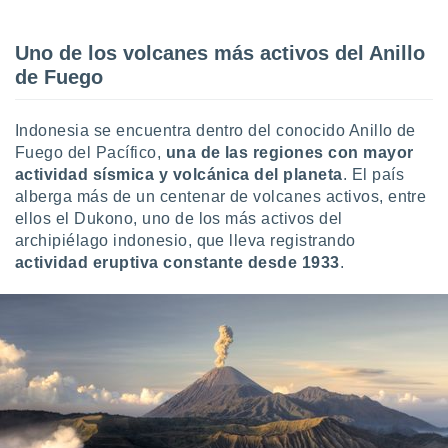
retirar su
ento u
Uno de los volcanes más activos del Anillo
 de datos
de Fuego
er momento
ic en
o en
Indonesia se encuentra dentro del conocido Anillo de
Fuego del Pacífico,
una de las regiones con mayor
 Cookies
en
actividad sísmica y volcánica del planeta
. El país
eb.
alberga más de un centenar de volcanes activos, entre
ellos el Dukono, uno de los más activos del
y
archipiélago indonesio, que lleva registrando
socios
actividad eruptiva constante desde 1933
.
el
to de
la
 en un
 y/o acceder
 de datos
ara
 anuncios