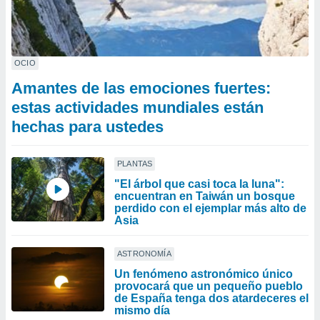
OCIO
Amantes de las emociones fuertes:
estas actividades mundiales están
hechas para ustedes
PLANTAS
"El árbol que casi toca la luna":
encuentran en Taiwán un bosque
perdido con el ejemplar más alto de
Asia
ASTRONOMÍA
Un fenómeno astronómico único
provocará que un pequeño pueblo
de España tenga dos atardeceres el
mismo día