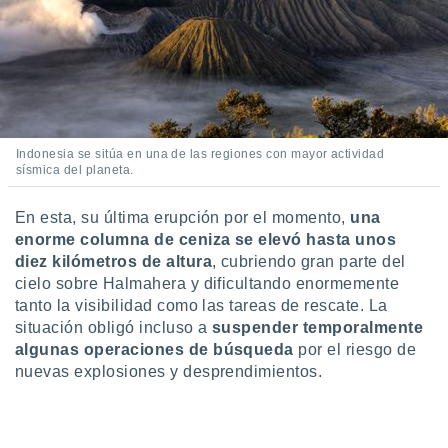
ar perfiles
idad
a, utilizar
a
 la
da, crear un
personalizar
Indonesia se sitúa en una de las regiones con mayor actividad
o, uso de
sísmica del planeta.
a la
e contenido
En esta, su última erupción por el momento,
una
do, medir el
enorme columna de ceniza se elevó hasta unos
 de la
medir el
diez kilómetros de altura
, cubriendo gran parte del
 del
cielo sobre Halmahera y dificultando enormemente
 comprender
tanto la visibilidad como las tareas de rescate. La
 través de
situación obligó incluso a
suspender temporalmente
s o a través
algunas operaciones de búsqueda
por el riesgo de
nación de
nuevas explosiones y desprendimientos.
edentes de
fuentes,
y mejora de
os, uso de