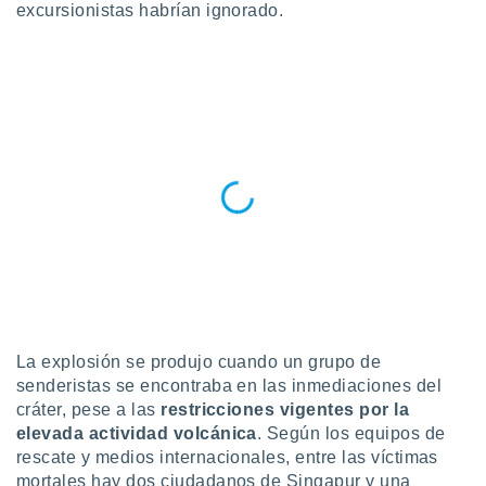
ón de
excursionistas habrían ignorado.
uedes
uestro sitio
ed.com.py.
o, te
 de que
talarán
e sean
para
a
por el sitio
o se
cookies para
nto ni para
licidad o
ado, aunque
La explosión se produjo cuando un grupo de
sualizar
senderistas se encontraba en las inmediaciones del
general no
cráter, pese a las
restricciones vigentes por la
ada. Puedes
elevada actividad volcánica
. Según los equipos de
 instalación
rescate y medios internacionales, entre las víctimas
y acceder a
io web a
mortales hay dos ciudadanos de Singapur y una