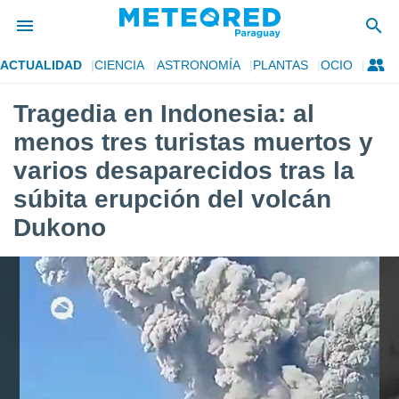
ACTUALIDAD
CIENCIA
ASTRONOMÍA
PLANTAS
OCIO
privacidad
Tragedia en Indonesia: al
o de
om.py
menos tres turistas muertos y
com.py) ha
ado por
varios desaparecidos tras la
es para
súbita erupción del volcán
ue la
 que se
Dukono
e calidad.
eder a este
ediante las
opciones:
ookies y
e forma
d digital
ada, basada