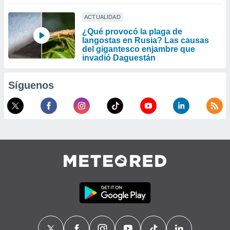
ACTUALIDAD
¿Qué provocó la plaga de
langostas en Rusia? Las causas
del gigantesco enjambre que
invadió Daguestán
Síguenos