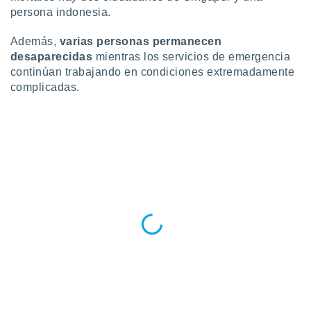
ste abono
persona indonesia.
 botón
.
Además,
varias personas permanecen
desaparecidas
mientras los servicios de emergencia
nto,
continúan trabajando en condiciones extremadamente
complicadas.
cios
kies,
ores únicos
as similares
nar,
rocesar
onales como
 este sitio
recciones IP
ficadores de
 posible
s
 traten tus
nales en
 interés
go a lo que
nerte. Para