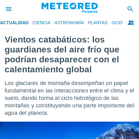
ACTUALIDAD
CIENCIA
ASTRONOMÍA
PLANTAS
OCIO
privacidad
Vientos catabáticos: los
o de
om.py
guardianes del aire frío que
com.py) ha
ado por
podrían desaparecer con el
es para
calentamiento global
ue la
 que se
e calidad.
Los glaciares de montaña desempeñan un papel
eder a este
fundamental en las interacciones entre el clima y el
ediante las
opciones:
suelo, dando forma al ciclo hidrológico de las
montañas y constituyendo una parte importante del
ookies y
agua del planeta.
e forma
d digital
ada, basada