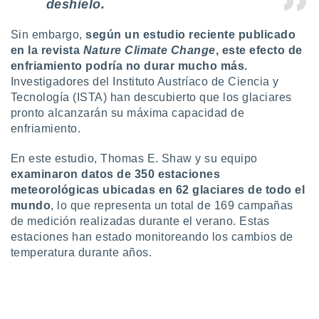
deshielo.
retirar su
ento u
Sin embargo,
según un estudio reciente publicado
en la revista
Nature Climate Change
, este efecto de
 de datos
er momento
enfriamiento podría no durar mucho más.
ic en
Investigadores del Instituto Austríaco de Ciencia y
o en
Tecnología (ISTA) han descubierto que los glaciares
pronto alcanzarán su máxima capacidad de
 Cookies
en
enfriamiento.
eb.
En este estudio, Thomas E. Shaw y su equipo
y
socios
examinaron datos de 350 estaciones
el
meteorológicas ubicadas en 62 glaciares de todo el
mundo
, lo que representa un total de 169 campañas
to de
de medición realizadas durante el verano. Estas
estaciones han estado monitoreando los cambios de
la
temperatura durante años.
 en un
 y/o acceder
 de datos
ara
 anuncios