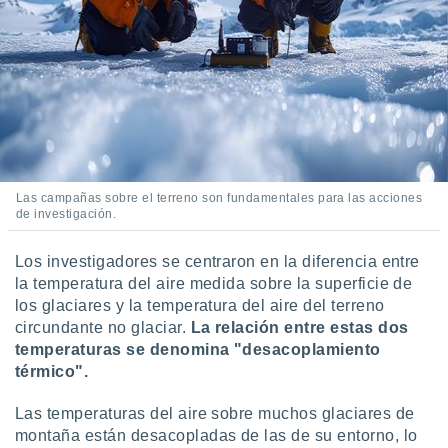
ados con el
 seleccionar
o.
calización
precisa e
ión mediante
, publicidad
dos,
Las campañas sobre el terreno son fundamentales para las acciones
 publicidad
de investigación.
,
ón de
 desarrollo
Los investigadores se centraron en la diferencia entre
s.
la temperatura del aire medida sobre la superficie de
los glaciares y la temperatura del aire del terreno
tros 1199
circundante no glaciar.
La relación entre estas dos
ios
temperaturas se denomina "desacoplamiento
térmico".
Las temperaturas del aire sobre muchos glaciares de
montaña están desacopladas de las de su entorno, lo