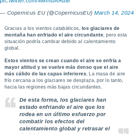
pic.twitter.com/4MmsiARu8I
ste abono
 botón
— Copernicus EU (@CopernicusEU)
March 14, 2024
.
Gracias a los vientos catabáticos,
los glaciares de
nto,
montaña han enfriado el aire circundante
, pero esta
situación podría cambiar debido al calentamiento
cios
kies,
global.
ores únicos
as similares
Estos vientos se crean cuando el aire se enfría a
nar,
mayor altitud y se vuelve más denso que el aire
rocesar
más cálido de las capas inferiores.
La masa de aire
onales como
frío cercana a los glaciares se desplaza, por lo tanto,
 este sitio
hacia las regiones más bajas circundantes.
recciones IP
ficadores de
 posible
De esta forma, los glaciares han
s
estado enfriando el aire que los
 traten tus
rodea en un último esfuerzo por
nales en
combatir los efectos del
 interés
go a lo que
calentamiento global y retrasar el
nerte. Para