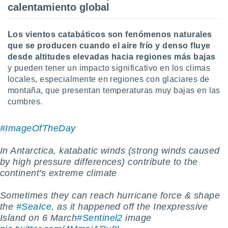
ón de
calentamiento global
uedes
uestro sitio
ed.com.py.
Los vientos catabáticos son fenómenos naturales
o, te
que se producen cuando el aire frío y denso fluye
 de que
desde altitudes elevadas hacia regiones más bajas
talarán
y pueden tener un impacto significativo en los climas
e sean
locales, especialmente en regiones con glaciares de
para
a
montaña, que presentan temperaturas muy bajas en las
por el sitio
cumbres.
o se
cookies para
#ImageOfTheDay
nto ni para
licidad o
In Antarctica, katabatic winds (strong winds caused
by high pressure differences) contribute to the
ado, aunque
continent's extreme climate
sualizar
general no
Sometimes they can reach hurricane force & shape
ada. Puedes
the
#SeaIce
, as it happened off the Inexpressive
 instalación
y acceder a
Island on 6 March
#Sentinel2
image
io web a