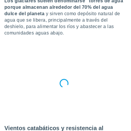
Los glaciares suelen denominarse "torres de agua"
ublicidad y
porque almacenan alrededor del 70% del agua
do en
dulce del planeta
y sirven como depósito natural de
 mismo.
agua que se libera, principalmente a través del
sultar más
deshielo, para alimentar los ríos y abastecer a las
 en nuestra
comunidades aguas abajo.
 Cookies
y
ualquier
ento
 botón
ación de
kies
 disponible
e nuestra
.
IVAMENTE,
as
 a cookies
 no aceptar
Vientos catabáticos y resistencia al