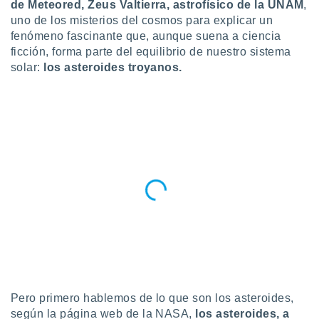
de Meteored, Zeus Valtierra, astrofísico de la UNAM
,
ublicidad y
uno de los misterios del cosmos para explicar un
do en
fenómeno fascinante que, aunque suena a ciencia
 mismo.
ficción, forma parte del equilibrio de nuestro sistema
sultar más
solar:
los asteroides troyanos.
 en nuestra
 Cookies
y
ualquier
ento
 botón
ación de
kies
 disponible
e nuestra
.
IVAMENTE,
as
 a cookies
Pero primero hablemos de lo que son los asteroides,
 no aceptar
según la página web de la NASA,
los asteroides, a