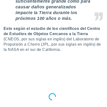
suficientemente grande como para
retirar su
causar daños generalizados
ento u
impacte la Tierra durante los
 de datos
próximos 100 años o más.
er momento
ic en
Esto según el estudio de los científicos del Centro
o en
de Estudios de Objetos Cercanos a la Tierra
(CNEOS, por sus siglas en inglés) del Laboratorio de
 Cookies
en
Propulsión a Chorro (JPL, por sus siglas en inglés) de
eb.
la NASA en el sur de California.
y
socios
el
to de
la
 en un
 y/o acceder
 de datos
ara
 anuncios