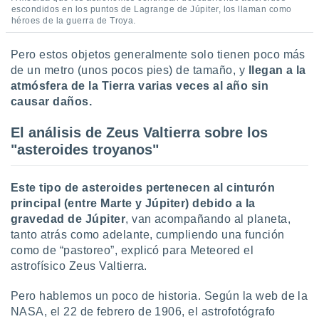
ados con el
escondidos en los puntos de Lagrange de Júpiter, los llaman como
 seleccionar
héroes de la guerra de Troya.
o.
calización
Pero estos objetos generalmente solo tienen poco más
precisa e
de un metro (unos pocos pies) de tamaño, y
llegan a la
ión mediante
atmósfera de la Tierra varias veces al año sin
causar daños.
, publicidad
El análisis de Zeus Valtierra sobre los
dos,
 publicidad
"asteroides troyanos"
,
ón de
 desarrollo
Este tipo de asteroides pertenecen al cinturón
s.
principal (entre Marte y Júpiter) debido a la
gravedad de Júpiter
, van acompañando al planeta,
tros 1199
tanto atrás como adelante, cumpliendo una función
ios
como de “pastoreo”, explicó para Meteored el
astrofísico Zeus Valtierra.
Pero hablemos un poco de historia. Según la web de la
NASA, el 22 de febrero de 1906, el astrofotógrafo