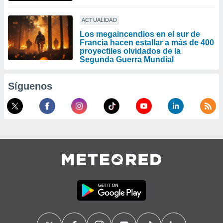
ACTUALIDAD
Los megaincendios en el sur de
Francia hacen estallar a más de 400
proyectiles olvidados de la
Segunda Guerra Mundial
Síguenos