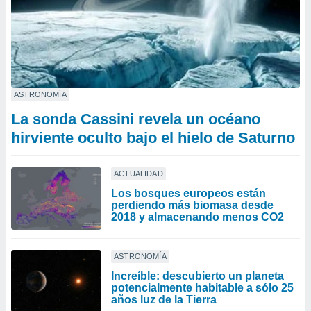
ASTRONOMÍA
La sonda Cassini revela un océano
hirviente oculto bajo el hielo de Saturno
ACTUALIDAD
Los bosques europeos están
perdiendo más biomasa desde
2018 y almacenando menos CO2
ASTRONOMÍA
Increíble: descubierto un planeta
potencialmente habitable a sólo 25
años luz de la Tierra