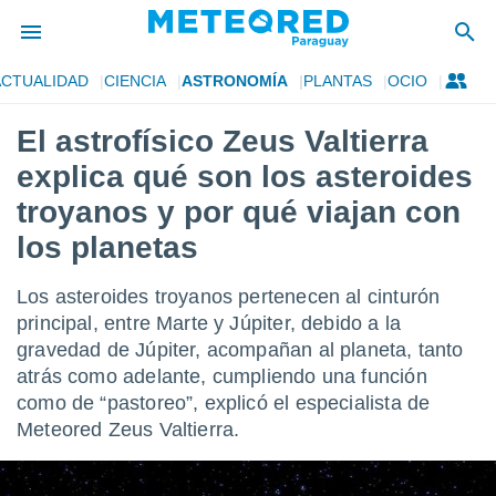
ACTUALIDAD
CIENCIA
ASTRONOMÍA
PLANTAS
OCIO
privacidad
El astrofísico Zeus Valtierra
o de
om.py
explica qué son los asteroides
com.py) ha
ado por
troyanos y por qué viajan con
es para
los planetas
ue la
 que se
e calidad.
Los asteroides troyanos pertenecen al cinturón
eder a este
principal, entre Marte y Júpiter, debido a la
ediante las
opciones:
gravedad de Júpiter, acompañan al planeta, tanto
atrás como adelante, cumpliendo una función
ookies y
como de “pastoreo”, explicó el especialista de
e forma
Meteored Zeus Valtierra.
d digital
ada, basada