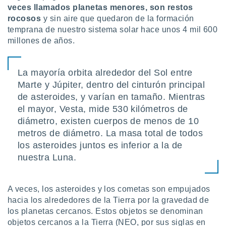
ón de
veces llamados planetas menores, son restos
uedes
rocosos
y sin aire que quedaron de la formación
uestro sitio
temprana de nuestro sistema solar hace unos 4 mil 600
ed.com.py.
millones de años.
o, te
 de que
talarán
e sean
La mayoría orbita alrededor del Sol entre
para
Marte y Júpiter, dentro del cinturón principal
a
de asteroides, y varían en tamaño. Mientras
por el sitio
el mayor, Vesta, mide 530 kilómetros de
o se
cookies para
diámetro, existen cuerpos de menos de 10
metros de diámetro. La masa total de todos
nto ni para
los asteroides juntos es inferior a la de
licidad o
nuestra Luna.
ado, aunque
sualizar
general no
A veces, los asteroides y los cometas son empujados
ada. Puedes
hacia los alrededores de la Tierra por la gravedad de
 instalación
los planetas cercanos. Estos objetos se denominan
y acceder a
objetos cercanos a la Tierra (NEO, por sus siglas en
io web a