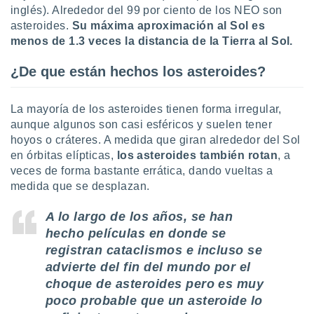
ste abono
inglés). Alrededor del 99 por ciento de los NEO son
 botón
asteroides.
Su máxima aproximación al Sol es
.
menos de 1.3 veces la distancia de la Tierra al Sol.
¿De que están hechos los asteroides?
nto,
cios
La mayoría de los asteroides tienen forma irregular,
kies,
aunque algunos son casi esféricos y suelen tener
ores únicos
as similares
hoyos o cráteres. A medida que giran alrededor del Sol
nar,
en órbitas elípticas,
los asteroides también rotan
, a
rocesar
veces de forma bastante errática, dando vueltas a
onales como
medida que se desplazan.
 este sitio
recciones IP
A lo largo de los años, se han
ficadores de
 posible
hecho películas en donde se
s
registran cataclismos e incluso se
 traten tus
advierte del fin del mundo por el
nales en
choque de asteroides pero es muy
 interés
go a lo que
poco probable que un asteroide lo
nerte. Para