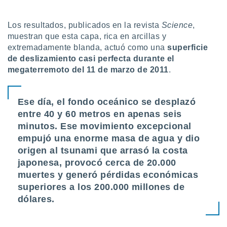
ón de
uedes
uestro sitio
Los resultados, publicados en la revista
Science
,
ed.com.py.
muestran que esta capa, rica en arcillas y
o, te
extremadamente blanda, actuó como una
superficie
 de que
de deslizamiento casi perfecta durante el
talarán
megaterremoto del 11 de marzo de 2011
.
e sean
para
a
por el sitio
Ese día, el fondo oceánico se desplazó
o se
entre 40 y 60 metros en apenas seis
cookies para
minutos. Ese movimiento excepcional
empujó una enorme masa de agua y dio
nto ni para
licidad o
origen al tsunami que arrasó la costa
japonesa, provocó cerca de 20.000
ado, aunque
muertes y generó pérdidas económicas
sualizar
general no
superiores a los 200.000 millones de
ada. Puedes
dólares.
 instalación
y acceder a
io web a