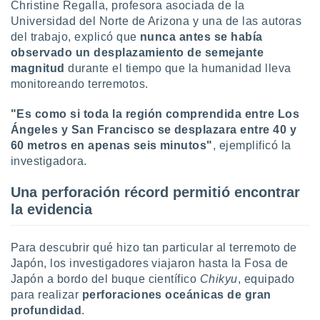
Christine Regalla, profesora asociada de la
ste abono
Universidad del Norte de Arizona y una de las autoras
 botón
del trabajo, explicó que
nunca antes se había
.
observado un desplazamiento de semejante
magnitud
durante el tiempo que la humanidad lleva
nto,
monitoreando terremotos.
cios
kies,
"Es como si toda la región comprendida entre Los
ores únicos
Ángeles y San Francisco se desplazara entre 40 y
as similares
60 metros en apenas seis minutos"
, ejemplificó la
nar,
investigadora.
rocesar
onales como
Una perforación récord permitió encontrar
 este sitio
la evidencia
recciones IP
ficadores de
 posible
Para descubrir qué hizo tan particular al terremoto de
s
 traten tus
Japón, los investigadores viajaron hasta la Fosa de
nales en
Japón a bordo del buque científico
Chikyu
, equipado
 interés
para realizar
perforaciones oceánicas de gran
go a lo que
profundidad
.
nerte. Para