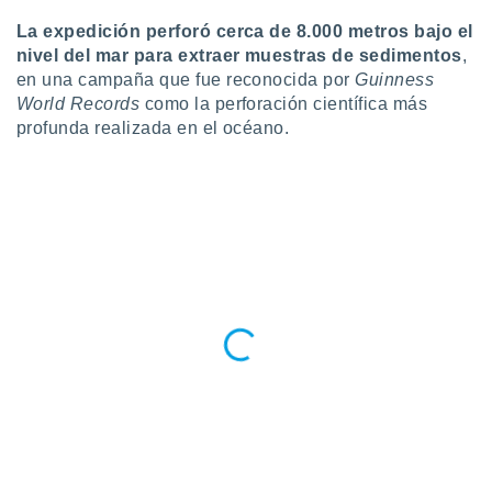
retirar su
La expedición perforó cerca de 8.000 metros bajo el
ento u
nivel del mar para extraer muestras de sedimentos
,
 de datos
en una campaña que fue reconocida por
Guinness
er momento
World Records
como la perforación científica más
ic en
profunda realizada en el océano.
o en
 Cookies
en
eb.
y
socios
el
to de
la
 en un
 y/o acceder
 de datos
ara
 anuncios