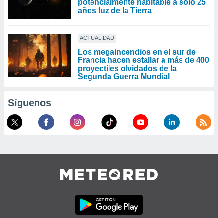
potencialmente habitable a sólo 25
años luz de la Tierra
ACTUALIDAD
Los megaincendios en el sur de
Francia hacen estallar a más de 400
proyectiles olvidados de la
Segunda Guerra Mundial
Síguenos