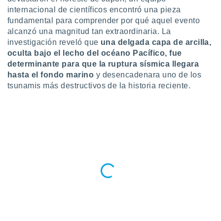
ublicidad y
internacional de científicos encontró una pieza
fundamental para comprender por qué aquel evento
do en
alcanzó una magnitud tan extraordinaria. La
 mismo.
sultar más
investigación reveló que
una delgada capa de arcilla,
 en nuestra
oculta bajo el lecho del océano Pacífico, fue
 Cookies
y
determinante para que la ruptura sísmica llegara
ualquier
hasta el fondo marino
y desencadenara uno de los
tsunamis más destructivos de la historia reciente.
ento
 botón
ación de
kies
 disponible
e nuestra
.
IVAMENTE,
as
 a cookies
 no aceptar