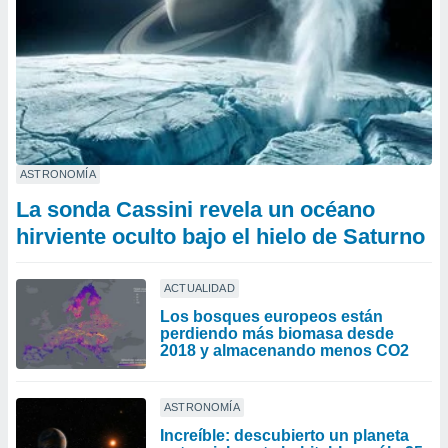
ASTRONOMÍA
La sonda Cassini revela un océano
hirviente oculto bajo el hielo de Saturno
ACTUALIDAD
Los bosques europeos están
perdiendo más biomasa desde
2018 y almacenando menos CO2
ASTRONOMÍA
Increíble: descubierto un planeta