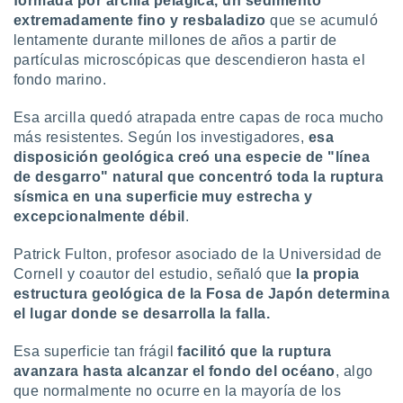
formada por arcilla pelágica, un sedimento
ados con el
 seleccionar
extremadamente fino y resbaladizo
que se acumuló
o.
lentamente durante millones de años a partir de
partículas microscópicas que descendieron hasta el
calización
fondo marino.
precisa e
ión mediante
Esa arcilla quedó atrapada entre capas de roca mucho
, publicidad
más resistentes. Según los investigadores,
esa
disposición geológica creó una especie de "línea
dos,
de desgarro" natural que concentró toda la ruptura
 publicidad
sísmica en una superficie muy estrecha y
,
excepcionalmente débil
.
ón de
 desarrollo
s.
Patrick Fulton, profesor asociado de la Universidad de
Cornell y coautor del estudio, señaló que
la propia
tros 1199
estructura geológica de la Fosa de Japón determina
ios
el lugar donde se desarrolla la falla.
Esa superficie tan frágil
facilitó que la ruptura
avanzara hasta alcanzar el fondo del océano
, algo
que normalmente no ocurre en la mayoría de los