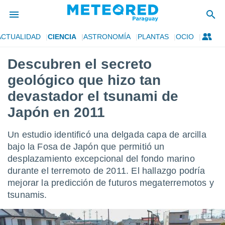
ACTUALIDAD
CIENCIA
ASTRONOMÍA
PLANTAS
OCIO
privacidad
Descubren el secreto
o de
om.py
geológico que hizo tan
com.py) ha
ado por
devastador el tsunami de
es para
Japón en 2011
ue la
 que se
e calidad.
Un estudio identificó una delgada capa de arcilla
eder a este
bajo la Fosa de Japón que permitió un
ediante las
opciones:
desplazamiento excepcional del fondo marino
durante el terremoto de 2011. El hallazgo podría
ookies y
mejorar la predicción de futuros megaterremotos y
e forma
tsunamis.
d digital
ada, basada