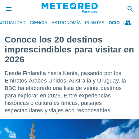
ACTUALIDAD
CIENCIA
ASTRONOMÍA
PLANTAS
OCIO
privacidad
Conoce los 20 destinos
o de
om.py
imprescindibles para visitar en
com.py) ha
ado por
2026
es para
ue la
Desde Finlandia hasta Kenia, pasando por los
 que se
e calidad.
Emiratos Árabes Unidos, Australia y Uruguay, la
eder a este
BBC ha elaborado una lista de veinte destinos
ediante las
para explorar en 2026. Entre experiencias
opciones:
históricas o culturales únicas, paisajes
ookies y
espectaculares y viajes eco-responsables.
e forma
d digital
ada, basada