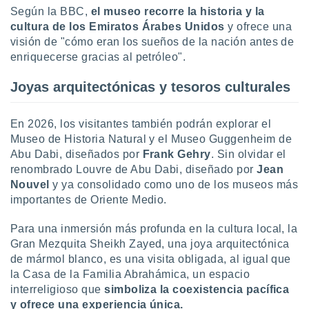
ón de
Según la BBC,
el museo recorre la historia y la
uedes
cultura de los Emiratos Árabes Unidos
y ofrece una
uestro sitio
visión de "cómo eran los sueños de la nación antes de
ed.com.py.
o, te
enriquecerse gracias al petróleo".
 de que
talarán
Joyas arquitectónicas y tesoros culturales
e sean
para
a
En 2026, los visitantes también podrán explorar el
por el sitio
Museo de Historia Natural y el Museo Guggenheim de
o se
Abu Dabi, diseñados por
Frank Gehry
. Sin olvidar el
cookies para
renombrado Louvre de Abu Dabi, diseñado por
Jean
Nouvel
y ya consolidado como uno de los museos más
nto ni para
importantes de Oriente Medio.
licidad o
ado, aunque
Para una inmersión más profunda en la cultura local, la
sualizar
Gran Mezquita Sheikh Zayed, una joya arquitectónica
general no
de mármol blanco, es una visita obligada, al igual que
ada. Puedes
la Casa de la Familia Abrahámica, un espacio
 instalación
interreligioso que
simboliza la coexistencia pacífica
y acceder a
y ofrece una experiencia única.
io web a