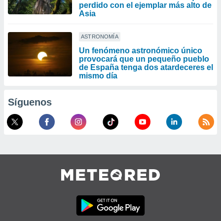
perdido con el ejemplar más alto de
Asia
ASTRONOMÍA
Un fenómeno astronómico único
provocará que un pequeño pueblo
de España tenga dos atardeceres el
mismo día
Síguenos