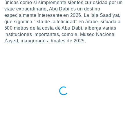
ublicidad y
únicas como si simplemente sientes curiosidad por un
viaje extraordinario, Abu Dabi es un destino
do en
especialmente interesante en 2026. La isla Saadiyat,
 mismo.
que significa "isla de la felicidad" en árabe, situada a
sultar más
500 metros de la costa de Abu Dabi, alberga varias
 en nuestra
instituciones importantes, como el Museo Nacional
 Cookies
y
ualquier
Zayed, inaugurado a finales de 2025.
ento
 botón
ación de
kies
 disponible
e nuestra
.
IVAMENTE,
as
 a cookies
 no aceptar