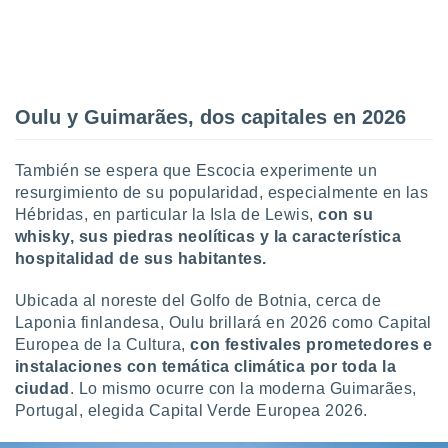
retirar su
ento u
 de datos
er momento
ic en
Oulu y Guimarães, dos capitales en 2026
o en
 Cookies
en
También se espera que Escocia experimente un
eb.
resurgimiento de su popularidad, especialmente en las
Hébridas, en particular la Isla de Lewis,
con su
y
whisky, sus piedras neolíticas y la característica
socios
hospitalidad de sus habitantes.
el
Ubicada al noreste del Golfo de Botnia, cerca de
to de
Laponia finlandesa, Oulu brillará en 2026 como Capital
Europea de la Cultura,
con festivales prometedores e
la
 en un
instalaciones con temática climática por toda la
 y/o acceder
ciudad
. Lo mismo ocurre con la moderna Guimarães,
 de datos
Portugal, elegida Capital Verde Europea 2026.
ara
 anuncios