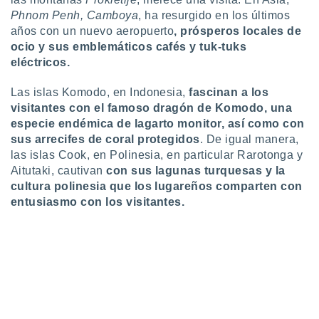
ados con el
 seleccionar
Phnom Penh, Camboya
, ha resurgido en los últimos
o.
años con un nuevo aeropuerto
, prósperos locales de
ocio y sus emblemáticos cafés y tuk-tuks
calización
eléctricos.
precisa e
ión mediante
Las islas Komodo, en Indonesia,
fascinan a los
, publicidad
visitantes con el famoso dragón de Komodo, una
especie endémica de lagarto monitor, así como con
dos,
sus arrecifes de coral protegidos
. De igual manera,
 publicidad
las islas Cook, en Polinesia, en particular Rarotonga y
,
Aitutaki, cautivan
con sus lagunas turquesas y la
ón de
 desarrollo
cultura polinesia que los lugareños comparten con
s.
entusiasmo con los visitantes.
tros 1199
ios