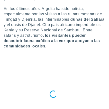
ste abono
 botón
En los últimos años, Argelia ha sido noticia,
.
especialmente por las visitas a las ruinas romanas de
Timgad y Djemila, las interminables
dunas del Sahara
y el oasis de Djanet. Otro país africano imperdible es
nto,
Kenia y su Reserva Nacional de Samburu. Entre
cios
safaris y astroturismo,
los visitantes pueden
kies,
descubrir fauna exótica a la vez que apoyan a las
ores únicos
comunidades locales.
as similares
nar,
rocesar
onales como
 este sitio
recciones IP
ficadores de
 posible
s
 traten tus
nales en
 interés
go a lo que
nerte. Para