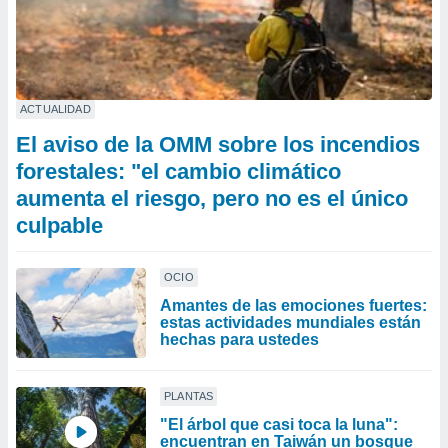
ACTUALIDAD
El aviso de la OMM sobre los incendios
forestales: "el cambio climático
aumenta el riesgo, pero no es el único
culpable
OCIO
Amantes de las emociones fuertes:
estas actividades mundiales están
hechas para ustedes
PLANTAS
"El árbol que casi toca la luna":
encuentran en Taiwán un bosque